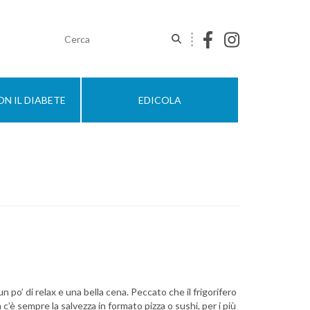
N IL DIABETE
EDICOLA
un po’ di relax e una bella cena. Peccato che il frigorifero
 c’è sempre la salvezza in formato pizza o sushi, per i più