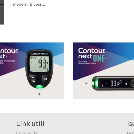
moderni. È così …
Link utili
Is
CONTATTI
Iscr