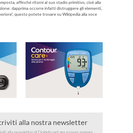
posta, affinché ritorni al suo stadio primitivo, cioè alla
azione: dapprima occorre infatti distruggere gli elementi,
riore”, questo potete trovare su Wikipedia alla voce
criviti alla nostra newsletter
iviti alla newsletter di Diabete.net per essere sempre