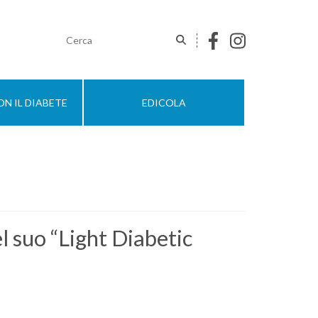
N IL DIABETE
EDICOLA
el suo “Light Diabetic