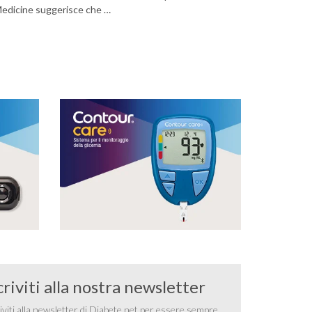
Medicine suggerisce che …
criviti alla nostra newsletter
iviti alla newsletter di Diabete.net per essere sempre