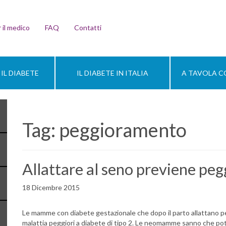
 il medico
FAQ
Contatti
IL DIABETE
IL DIABETE IN ITALIA
A TAVOLA CO
Tag:
peggioramento
Allattare al seno previene pe
18 Dicembre 2015
Le mamme con diabete gestazionale che dopo il parto allattano per
malattia peggiori a diabete di tipo 2. Le neomamme sanno che poter 