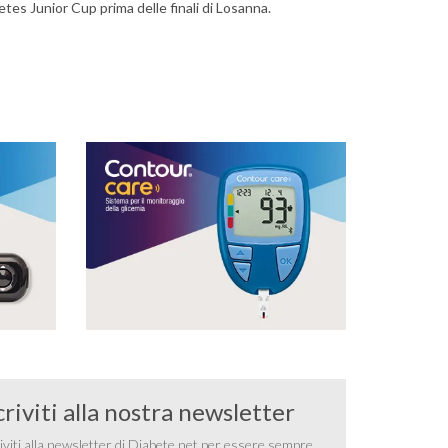
etes Junior Cup prima delle finali di Losanna.
criviti alla nostra newsletter
iviti alla newsletter di Diabete.net per essere sempre