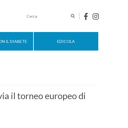
N IL DIABETE
EDICOLA
via il torneo europeo di