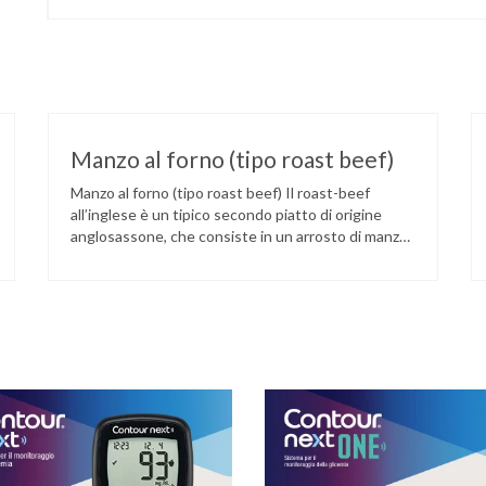
Manzo al forno (tipo roast beef)
Manzo al forno (tipo roast beef) Il roast-beef
all’inglese è un tipico secondo piatto di origine
anglosassone, che consiste in un arrosto di manzo
cucinato al sangue su fiamma o al forno. La
rosolatura su tutti i lati servirà per sigillare i succhi
all’interno. Il contenuto di proteine per ogni 100 gr
di carne è …