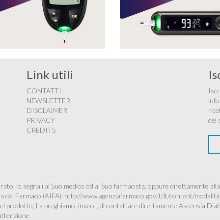
Link utili
Is
CONTATTI
Iscr
NEWSLETTER
info
DISCLAIMER
rice
PRIVACY
del 
CREDITS
ato, lo segnali al Suo medico od al Suo farmacista, oppure direttamente alla
ana del Farmaco (AIFA):
http://www.agenziafarmaco.gov.it/it/content/modalità
à del prodotto, La preghiamo, invece, di contattare direttamente Ascensia Dia
’attenzione.