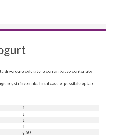
yogurt
rietà di verdure colorate, e con un basso contenuto
agione; sia invernale. In tal caso è possibile optare
1
1
1
1
g 50