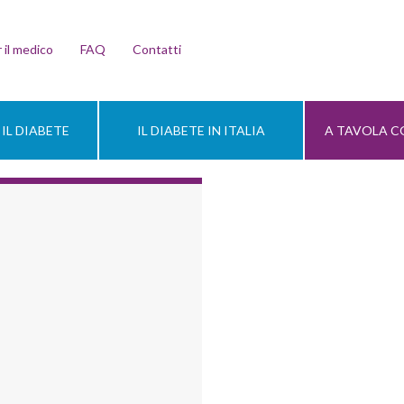
 il medico
FAQ
Contatti
IL DIABETE
IL DIABETE IN ITALIA
A TAVOLA CO