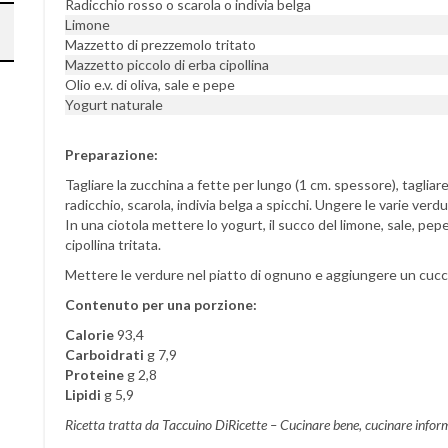
Radicchio rosso o scarola o indivia belga
Limone
Mazzetto di prezzemolo tritato
Mazzetto piccolo di erba cipollina
Olio e.v. di oliva, sale e pepe
Yogurt naturale
Preparazione:
Tagliare la zucchina a fette per lungo (1 cm. spessore), tagliare
radicchio, scarola, indivia belga a spicchi. Ungere le varie verdur
In una ciotola mettere lo yogurt, il succo del limone, sale, pepe
cipollina tritata.
Mettere le verdure nel piatto di ognuno e aggiungere un cucch
Contenuto per una porzione:
Calorie
93,4
Carboidrati
g 7,9
Proteine
g 2,8
Lipidi
g 5,9
Ricetta tratta da Taccuino DiRicette – Cucinare bene, cucinare infor