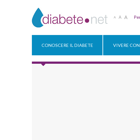
A
Per
A
A
CONOSCERE IL DIABETE
VIVERE CON 