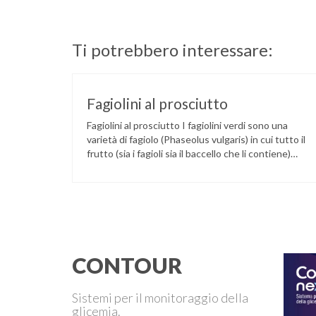
Ti potrebbero interessare:
Fagiolini al prosciutto
Fagiolini al prosciutto I fagiolini verdi sono una
varietà di fagiolo (Phaseolus vulgaris) in cui tutto il
frutto (sia i fagioli sia il baccello che li contiene)
viene consumato. Detti anche fagiolini boby,
tegolini o cornetti, sono i baccelli giovani del
fagiolo, ma hanno proprietà molto diverse dai
legumi, che li rendono assimilabili ad un …
CONTOUR
Sistemi per il monitoraggio della
glicemia.