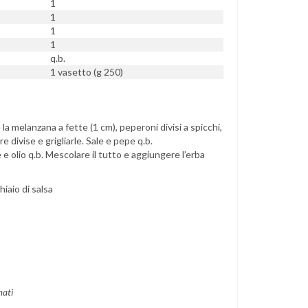
1
1
1
1
q.b.
1 vasetto (g 250)
 la melanzana a fette (1 cm), peperoni divisi a spicchi,
e divise e grigliarle. Sale e pepe q.b.
 e olio q.b. Mescolare il tutto e aggiungere l’erba
iaio di salsa
mati