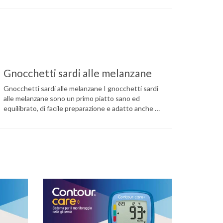
Gnocchetti sardi alle melanzane
Gnocchetti sardi alle melanzane I gnocchetti sardi
alle melanzane sono un primo piatto sano ed
equilibrato, di facile preparazione e adatto anche ai
vegetariani. Ottima ripartizione tra i nutrienti e
apporto energetico commisurato agli standard per
una corretta alimentazione. Le melanzane sono
ricche di potassio, vitamina C, K e folati. Hanno il
pregio di avere un basso …