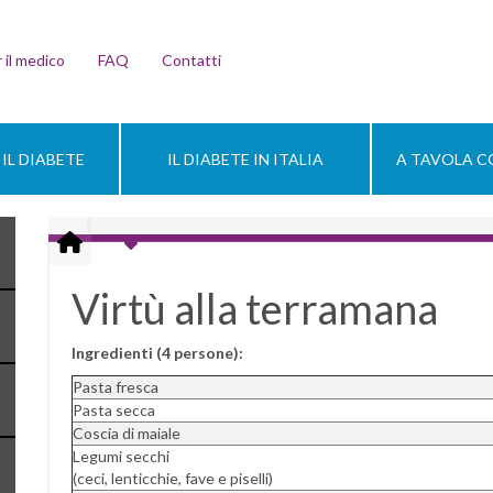
 il medico
FAQ
Contatti
IL DIABETE
IL DIABETE IN ITALIA
A TAVOLA CO
Virtù alla terramana
Ingredienti (4 persone):
Pasta fresca
Pasta secca
Coscia di maiale
Legumi secchi
(ceci, lenticchie, fave e piselli)