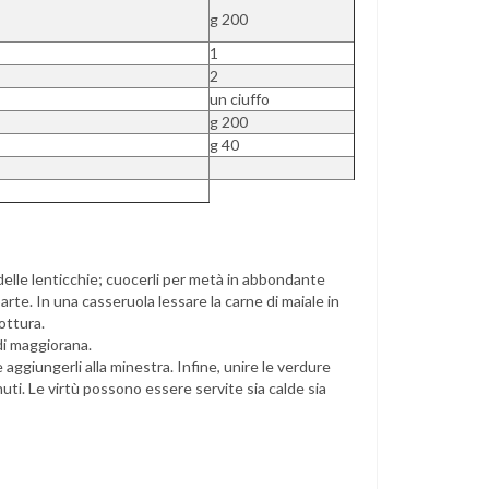
g 200
1
2
un ciuffo
g 200
g 40
elle lenticchie; cuocerli per metà in abbondante
arte. In una casseruola lessare la carne di maiale in
cottura.
 di maggiorana.
 e aggiungerli alla minestra. Infine, unire le verdure
nuti. Le virtù possono essere servite sia calde sia