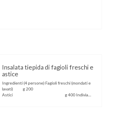
Insalata tiepida di fagioli freschi e
astice
Ingredienti (4 persone) Fagioli freschi (mondati e
lavati) g 200
Astici g 400 Indivia
belga g 150 Zucchine
g 100 Olio extravergine
d’oliva g 80
Senape q.b. Limone
succo q.b.
Sale q.b.