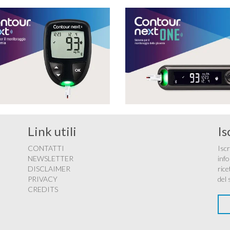
Link utili
Is
CONTATTI
Iscr
NEWSLETTER
info
DISCLAIMER
rice
PRIVACY
del 
CREDITS