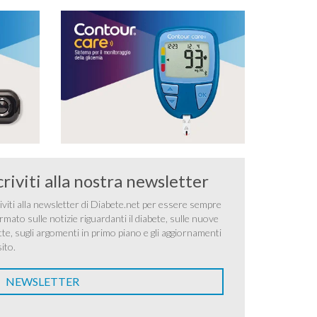
Scalogno g 10 Vino
bianco ml 100
Porro g 10
Sedano g 10
Aglio uno spicchio
Timo q.b.
Procedimento Cuocere i fagioli, mettendoli in
acqua fredda con l’aggiunta di una costa di …
criviti alla nostra newsletter
iviti alla newsletter di Diabete.net per essere sempre
rmato sulle notizie riguardanti il diabete, sulle nuove
tte, sugli argomenti in primo piano e gli aggiornamenti
sito.
NEWSLETTER