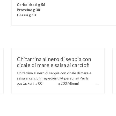
Carboidrati g 56
Proteine g 38
Grassi g 13
Chitarrina al nero di seppia con
cicale di mare e salsa ai carciofi
Chitarrina al nero di seppia con cicale di mare e
salsa ai carciofi Ingredienti (4 persone) Per la
pasta: Farina 00 g 200 Albumi
n. 3 Nero di seppia 1 cucchiaio Per il
condimento: Cicale di mare g 500
Carciofi n. 4 Pomodoro pelato n. 1
Salsa ai carciofi 2 mestoli (fatta con gli scarti
dei carciofi e brodo …