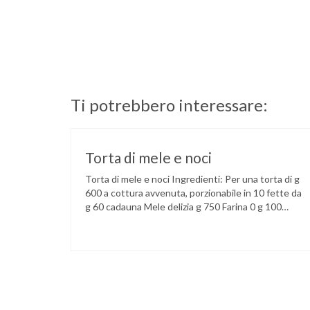
Ti potrebbero interessare:
Torta di mele e noci
Torta di mele e noci Ingredienti: Per una torta di g
600 a cottura avvenuta, porzionabile in 10 fette da
g 60 cadauna Mele delizia g 750 Farina 0 g 100
Farina integrale g 75 Burro g 75 Gherigli di noce
tritati g 50 Lievito in polvere g 5 Dolcificante
liquido g 10 Succo di …