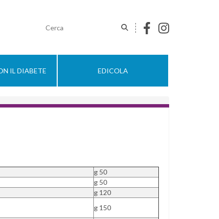
N IL DIABETE
EDICOLA
g 50
g 50
g 120
g 150