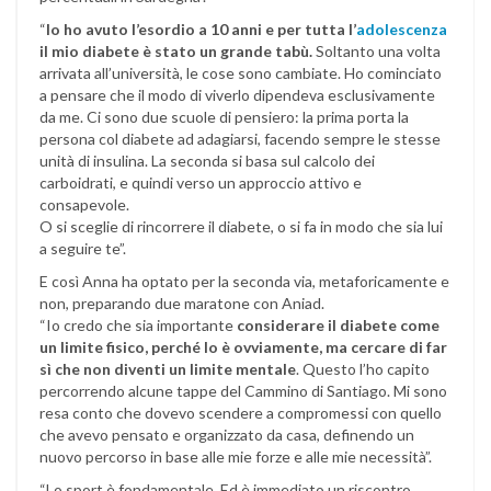
“
Io ho avuto l’esordio a 10 anni e per tutta l’
adolescenza
il mio diabete è stato un grande tabù.
Soltanto una volta
arrivata all’università, le cose sono cambiate. Ho cominciato
a pensare che il modo di viverlo dipendeva esclusivamente
da me. Ci sono due scuole di pensiero: la prima porta la
persona col diabete ad adagiarsi, facendo sempre le stesse
unità di insulina. La seconda si basa sul calcolo dei
carboidrati, e quindi verso un approccio attivo e
consapevole.
O si sceglie di rincorrere il diabete, o si fa in modo che sia lui
a seguire te”.
E così Anna ha optato per la seconda via, metaforicamente e
non, preparando due maratone con Aniad.
“Io credo che sia importante
considerare il diabete come
un limite fisico, perché lo è ovviamente, ma cercare di far
sì che non diventi un limite mentale
. Questo l’ho capito
percorrendo alcune tappe del Cammino di Santiago. Mi sono
resa conto che dovevo scendere a compromessi con quello
che avevo pensato e organizzato da casa, definendo un
nuovo percorso in base alle mie forze e alle mie necessità”.
“Lo sport è fondamentale. Ed è immediato un riscontro