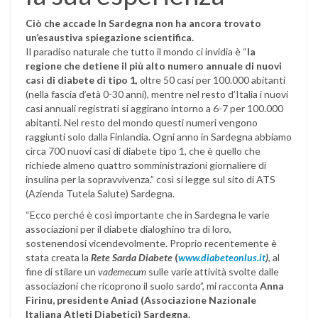
Ciò che accade In Sardegna non ha ancora trovato
un’esaustiva spiegazione scientifica.
Il paradiso naturale che tutto il mondo ci invidia è “
la
regione che detiene il più alto numero annuale di nuovi
casi di diabete di tipo 1
, oltre 50 casi per 100.000 abitanti
(nella fascia d’età 0-30 anni), mentre nel resto d’Italia i nuovi
casi annuali registrati si aggirano intorno a 6-7 per 100.000
abitanti. Nel resto del mondo questi numeri vengono
raggiunti solo dalla Finlandia. Ogni anno in Sardegna abbiamo
circa 700 nuovi casi di diabete tipo 1, che è quello che
richiede almeno quattro somministrazioni giornaliere di
insulina per la sopravvivenza.” così si legge sul sito di ATS
(Azienda Tutela Salute) Sardegna.
“Ecco perché è così importante che in Sardegna le varie
associazioni per il diabete dialoghino tra di loro,
sostenendosi vicendevolmente. Proprio recentemente è
stata creata la
Rete Sarda Diabete
(
www.diabeteonlus.it
)
, al
fine di stilare un
vademecum
sulle varie attività svolte dalle
associazioni che ricoprono il suolo sardo”, mi racconta
Anna
Firinu, presidente Aniad (Associazione Nazionale
Italiana Atleti Diabetici) Sardegna.