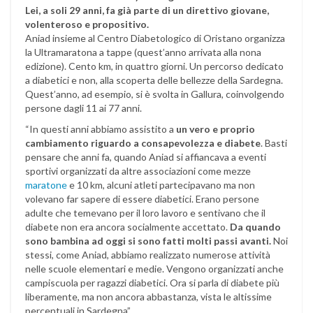
Lei, a soli 29 anni, fa già parte di un direttivo giovane,
volenteroso e propositivo.
Aniad insieme al Centro Diabetologico di Oristano organizza
la Ultramaratona a tappe (quest’anno arrivata alla nona
edizione). Cento km, in quattro giorni. Un percorso dedicato
a diabetici e non, alla scoperta delle bellezze della Sardegna.
Quest’anno, ad esempio, si è svolta in Gallura, coinvolgendo
persone dagli 11 ai 77 anni.
“In questi anni abbiamo assistito a
un vero e proprio
cambiamento riguardo a consapevolezza e diabete
. Basti
pensare che anni fa, quando Aniad si affiancava a eventi
sportivi organizzati da altre associazioni come mezze
maratone
e 10 km, alcuni atleti partecipavano ma non
volevano far sapere di essere diabetici. Erano persone
adulte che temevano per il loro lavoro e sentivano che il
diabete non era ancora socialmente accettato.
Da quando
sono bambina ad oggi si sono fatti molti passi avanti.
Noi
stessi, come Aniad, abbiamo realizzato numerose attività
nelle scuole elementari e medie. Vengono organizzati anche
campiscuola per ragazzi diabetici. Ora si parla di diabete più
liberamente, ma non ancora abbastanza, vista le altissime
percentuali in Sardegna”.