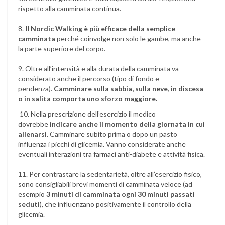
rispetto alla camminata continua.
8. Il
Nordic Walking è più efficace della semplice
camminata
perché coinvolge non solo le gambe, ma anche
la parte superiore del corpo.
9. Oltre all’intensità e alla durata della camminata va
considerato anche il percorso (tipo di fondo e
pendenza).
Camminare sulla sabbia, sulla neve, in discesa
o in salita comporta uno sforzo maggiore.
10. Nella prescrizione dell’esercizio il medico
dovrebbe
indicare anche il momento della giornata in cui
allenarsi
. Camminare subito prima o dopo un pasto
influenza i picchi di glicemia. Vanno considerate anche
eventuali interazioni tra farmaci anti-diabete e attività fisica.
11. Per contrastare la sedentarietà, oltre all’esercizio fisico,
sono consigliabili brevi momenti di camminata veloce (ad
esempio
3 minuti di camminata ogni 30 minuti passati
seduti
), che influenzano positivamente il controllo della
glicemia.