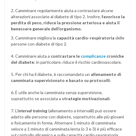
2. Camminare regolarmente aiuta a contrastare alcune
alterazioni associate al diabete di tipo 2. Inoltre,
favorisce la
perdita di peso, riduce la pressione arteriosa e aiuta il
benessere generale dell’organismo.
3. Camminare migliora la
capacità cardio-respiratoria
delle
persone con diabete di tipo 2.
4. Camminare aiuta a
contrastare le
complicanze
croniche
del diabete
: in particolare, riduce il rischio cardiovascolare.
5. Per chi ha il diabete, è raccomandato un
allenamento di
camminata supervisionato e basato su protocolli
.
6. È utile anche la camminata senza supervisione,
soprattutto se associata a
strategie motivazionali
.
7. L’
interval training
(allenamento a intervalli) può essere
adatto alle persone con diabete, soprattutto alle più giovani
e fisicamente in forma. Alternare 1 minuto di camminata
veloce a 1 minuto di camminata lenta (o 3 e 3) è più efficace
sul controllo glicemico e sulla capacità cardio-respiratoria