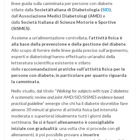
linee guida sulla camminata per persone con diabete
stilate dalla
SocietàItaliana di Diabetologia (
SID
)
,
dall’
Associazione Medici Diabetologi (AMD)
e
dalla
Società Italiana di Scienze Motorie e Sportive
(SISMES)
.
Assieme a un’alimentazione controllata,
l’attività fisica è
alla base della prevenzione e della gestione del diabete
.
Allo scopo di fornire delle linee guida precise sull’argomento,
esperti e diabetologi hanno effettuato un’analisi della
letteratura scientifica esistente e stilato
delle
raccomandazioni pratiche sull’attività fisica per le
persone con diabete, in particolare per quanto riguarda
la camminata
.
Nello studio, dal titolo “
Walking for subjects with type 2 diabetes:
A systematic review and joint AMD/SID/SISMES evidence-based
practical guideline
” emerge che chi ha il diabete dovrebbe fare
almeno 30 minuti al giorno di attività fisica (ad intensità
moderata o superiore) idealmente tutti i giorni della
settimana.
Se si è fuori allenamento è consigliabile
iniziale con gradualità
: una volta che si procede con gli
allenamenti, è poi possibile provare a
inserire