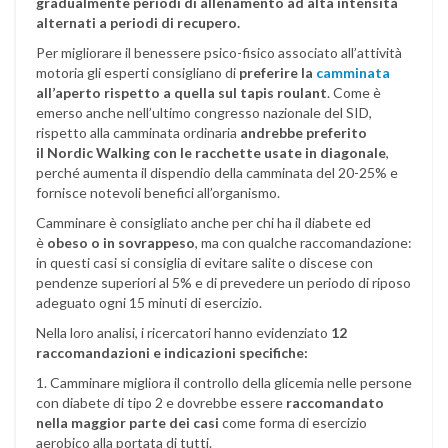
gradualmente
periodi di allenamento ad alta intensità
alternati a periodi di recupero
.
Per migliorare il benessere psico-fisico associato all’attività
motoria gli esperti consigliano di
preferire la
camminata
all’aperto rispetto a quella sul tapis roulant
. Come è
emerso anche nell’ultimo congresso nazionale del SID,
rispetto alla camminata ordinaria
andrebbe preferito
il Nordic Walking con le racchette usate in diagonale
,
perché aumenta il dispendio della camminata del 20-25% e
fornisce notevoli benefici all’organismo.
Camminare è consigliato anche per chi ha il diabete ed
è
obeso o in sovrappeso
, ma con qualche raccomandazione:
in questi casi si consiglia di evitare salite o discese con
pendenze superiori al 5% e di prevedere un periodo di riposo
adeguato ogni 15 minuti di esercizio.
Nella loro analisi, i ricercatori hanno evidenziato
12
raccomandazioni e indicazioni specifiche:
1. Camminare migliora il controllo della glicemia nelle persone
con diabete di tipo 2 e dovrebbe essere
raccomandato
nella maggior parte dei casi
come forma di esercizio
aerobico alla portata di tutti.