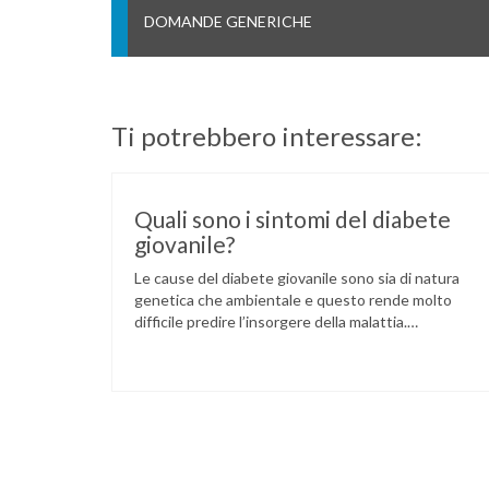
DOMANDE GENERICHE
Ti potrebbero interessare:
Quali sono i sintomi del diabete
giovanile?
Le cause del diabete giovanile sono sia di natura
genetica che ambientale e questo rende molto
difficile predire l’insorgere della malattia.
Quello che è indispensabile è la diagnosi precoce:
una corretta interpretazione dei sintomi consente
di intervenire con tempestività e di influire
positivamente sull’evoluzione della malattia. I
sintomi del diabete nei bambini sono: aumento
della frequenza …