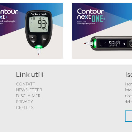
Link utili
Is
CONTATTI
Iscr
NEWSLETTER
info
DISCLAIMER
rice
PRIVACY
del 
CREDITS