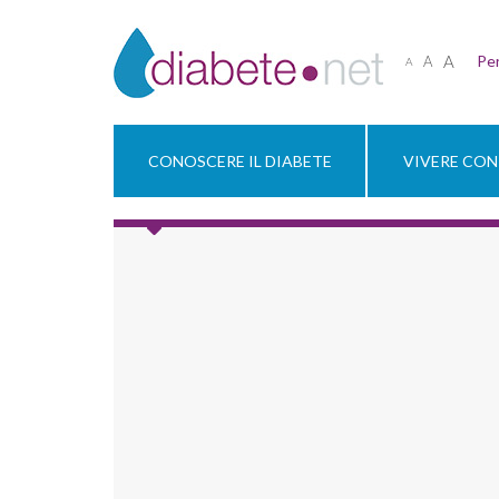
A
Per
A
A
CONOSCERE IL DIABETE
VIVERE CON 