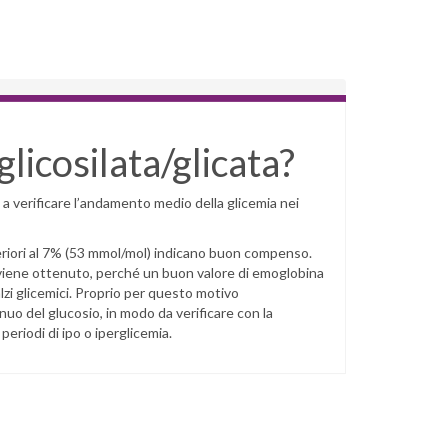
licosilata/glicata?
 a verificare l’andamento medio della glicemia nei
inferiori al 7% (53 mmol/mol) indicano buon compenso.
viene ottenuto, perché un buon valore di emoglobina
zi glicemici. Proprio per questo motivo
inuo del glucosio, in modo da verificare con la
eriodi di ipo o iperglicemia.