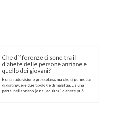
Che differenze ci sono tra il
diabete delle persone anziane e
quello dei giovani?
È una suddivisione grossolana, ma che ci permette
di distinguere due tipologie di malattia. Da una
parte, nell’anziano (o nell’adulto) il diabete può
essere scoperto per caso, compare più facilmente
in persone soprappeso e talvolta nelle fasi iniziali è
sufficiente una dieta e la perdita di peso per
ritornare a livelli glicemici normali: questo è …