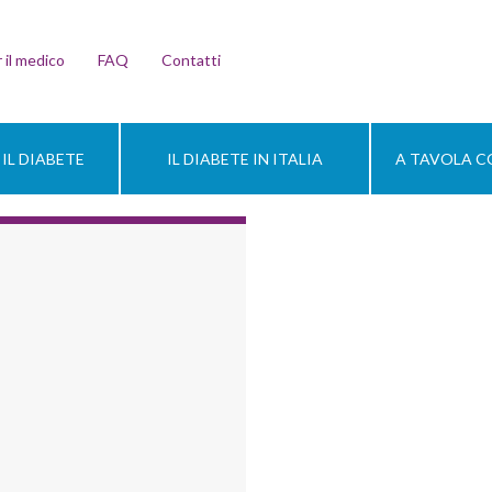
 il medico
FAQ
Contatti
IL DIABETE
IL DIABETE IN ITALIA
A TAVOLA CO