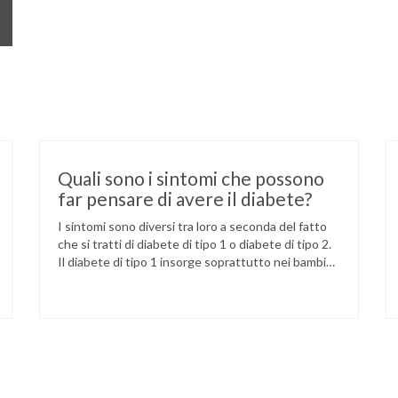
Quali sono i sintomi che possono
far pensare di avere il diabete?
I sintomi sono diversi tra loro a seconda del fatto
che si tratti di diabete di tipo 1 o diabete di tipo 2.
Il diabete di tipo 1 insorge soprattutto nei bambini
e adolescenti. I sintomi sono comuni, ma diventano
molto marcati: stanchezza, molta fame e sete,
aumentata frequenza di urinazione, forte
dimagrimento. Nel caso …