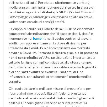
della salute di tutti. Per aiutare ulteriormente genitori,
medici e insegnanti nella gestione del
rientro in classe di
bambini e ragazzi col diabete
, la SIEDP (
Società Italiana di
Endocrinologia e Diabetologia Pediatrica
) ha stilato un breve
vademecum con alcuni consigli pratici.
Il Gruppo di Studio sul Diabete della SIEDP ha evidenziato
come principale indicazione che “il diabete tipo 1, tipo 2 e
monogenico nei
bambini
, negli adolescenti e nei giovani
adulti
non rappresentano un fattore di rischio per
infezione da Covid-19
o per complicanze e/o mortalità
dovute a Covid-19. Pertanto
il rientro a scuola in presenza
non è controindicato
”. Una rassicurazione importante per
tutte le famiglie con figli con diabete: allo stesso tempo,
però, i diabetologi ricordano di non abbassare mai la guardia
e di
non sottovalutare eventuali sintomi di tipo
influenzale
, consultando prontamente il proprio medico
curante.
Oltre ad adottare le ordinarie misure di prevenzione per
ridurre al minimo la possibilità di infezione, prestando
particolare attenzione ai contatti intra-familiari, gli esperti
della SIEDP consigliano il vaccino anti-influenzale: “
la