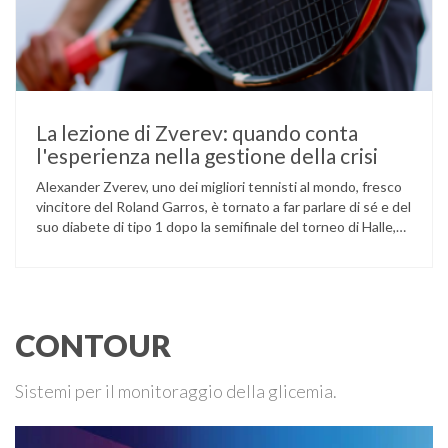
La lezione di Zverev: quando conta
l'esperienza nella gestione della crisi
Alexander Zverev, uno dei migliori tennisti al mondo, fresco
vincitore del Roland Garros, è tornato a far parlare di sé e del
suo diabete di tipo 1 dopo la semifinale del torneo di Halle,
persa contro Taylor Fritz. Il tennista tedesco ha raccontato
che un malfunzionamento del sensore per il monitoraggio
continuo del glucosio (CGM) …
CONTOUR
Sistemi per il monitoraggio della glicemia.