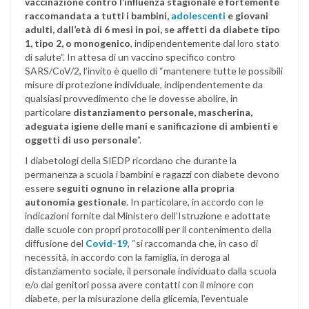
vaccinazione contro l’influenza stagionale è fortemente
raccomandata a tutti i bambini,
adolescenti
e giovani
adulti, dall’età di 6 mesi in poi, se affetti da diabete tipo
1, tipo 2, o monogenico
, indipendentemente dal loro stato
di salute”. In attesa di un vaccino specifico contro
SARS/CoV/2, l’invito è quello di “mantenere tutte le possibili
misure di protezione individuale, indipendentemente da
qualsiasi provvedimento che le dovesse abolire, in
particolare
distanziamento personale, mascherina,
adeguata igiene delle mani e sanificazione di ambienti e
oggetti di uso personale
”.
I diabetologi della SIEDP ricordano che durante la
permanenza a scuola i bambini e ragazzi con diabete devono
essere
seguiti ognuno in relazione alla propria
autonomia gestionale
. In particolare, in accordo con le
indicazioni fornite dal Ministero dell’Istruzione e adottate
dalle scuole con propri protocolli per il contenimento della
diffusione del
Covid-19
, “si raccomanda che, in caso di
necessità, in accordo con la famiglia, in deroga al
distanziamento sociale, il personale individuato dalla scuola
e/o dai genitori possa avere contatti con il minore con
diabete, per la misurazione della glicemia, l’eventuale