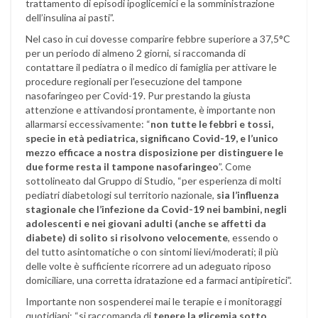
trattamento di episodi ipoglicemici e la somministrazione
dell’insulina ai pasti”.
Nel caso in cui dovesse comparire febbre superiore a 37,5°C
per un periodo di almeno 2 giorni, si raccomanda di
contattare il pediatra o il medico di famiglia per attivare le
procedure regionali per l’esecuzione del tampone
nasofaringeo per Covid-19. Pur prestando la giusta
attenzione e attivandosi prontamente, è importante non
allarmarsi eccessivamente: “
non tutte le febbri e tossi,
specie in età pediatrica, significano Covid-19, e l’unico
mezzo efficace a nostra disposizione per distinguere le
due forme resta il tampone nasofaringeo
”. Come
sottolineato dal Gruppo di Studio, “per esperienza di molti
pediatri diabetologi sul territorio nazionale,
sia l’influenza
stagionale che l’infezione da Covid-19 nei bambini, negli
adolescenti e nei giovani adulti (anche se affetti da
diabete) di solito si risolvono velocemente
, essendo o
del tutto asintomatiche o con sintomi lievi/moderati; il più
delle volte è sufficiente ricorrere ad un adeguato riposo
domiciliare, una corretta idratazione ed a farmaci antipiretici”.
Importante non sospenderei mai le terapie e i monitoraggi
quotidiani: “si raccomanda di
tenere la glicemia sotto