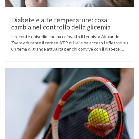
Diabete e alte temperature: cosa
cambia nel controllo della glicemia
Il recente episodio che ha coinvolto il tennista Alexander
Zverev durante il torneo ATP di Halle ha acceso i riflettori su
un tema di grande attualità per chi convive con il diabete.
L’atleta, che ha il diabete di tipo 1, ha raccontato che
un’anomalia nella rilevazione del sensore di monitoraggio del
glucosio lo aveva portato …