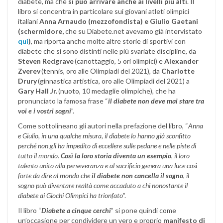
diabete, ma che
si può arrivare anche ai livelli più alti
. Il
libro si concentra in particolare sui giovani atleti olimpici
italiani
Anna Arnaudo (mezzofondista) e Giulio Gaetani
(schermidore,
che su Diabete.net avevamo già intervistato
qui
)
, ma riporta anche molte altre storie di sportivi con
diabete che si sono distinti nelle più svariate discipline, da
Steven Redgrave
(canottaggio, 5 ori olimpici) e
Alexander
Zverev
(tennis, oro alle Olimpiadi del 2021), da
Charlotte
Drury
(ginnastica artistica, oro alle Olimpiadi del 2021) a
Gary Hall Jr.
(nuoto, 10 medaglie olimpiche), che ha
pronunciato la famosa frase “
il diabete non deve mai stare tra
voi e i vostri sogni
”.
Come sottolineano gli autori nella prefazione del libro, “
Anna
e Giulio, in una qualche misura, il diabete lo hanno già sconfitto
perché non gli ha impedito di eccellere sulle pedane e nelle piste di
tutto il mondo.
Così la loro storia diventa un esempio
, il loro
talento unito alla perseveranza e al sacrificio genera una luce così
forte da dire al mondo che
il diabete non cancella il sogno
, il
sogno può diventare realtà come accaduto a chi nonostante il
diabete ai Giochi Olimpici ha trionfato
”.
Il libro “
Diabete a cinque cerchi
” si pone quindi come
un’occasione per condividere un vero e proprio
manifesto di