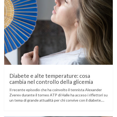
Diabete e alte temperature: cosa
cambia nel controllo della glicemia
Il recente episodio che ha coinvolto il tennista Alexander
Zverev durante il torneo ATP di Halle ha acceso i riflettori su
un tema di grande attualità per chi convive con il diabete.
L’atleta, che ha il diabete di tipo 1, ha raccontato che
un’anomalia nella rilevazione del sensore di monitoraggio del
glucosio lo aveva portato …