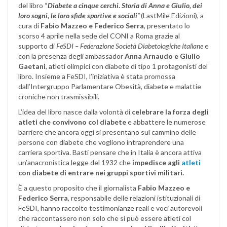
del libro “
Diabete a cinque cerchi
.
Storia di Anna e Giulio, dei
loro sogni, le loro sfide sportive e sociali
”
(LastMile Edizioni), a
cura di
Fabio Mazzeo e Federico Serra
, presentato lo
scorso 4 aprile nella sede del CONI a Roma grazie al
supporto di
FeSDI – Federazione Società Diabetologiche Italiane
e
con la presenza degli ambassador
Anna Arnaudo e Giulio
Gaetani
, atleti olimpici con diabete di tipo 1 protagonisti del
libro. Insieme a FeSDI, l’iniziativa è stata promossa
dall’Intergruppo Parlamentare Obesità, diabete e malattie
croniche non trasmissibili.
L’idea del libro nasce dalla volontà di
celebrare la forza degli
atleti che convivono col diabete
e abbattere le numerose
barriere che ancora oggi si presentano sul cammino delle
persone con diabete che vogliono intraprendere una
carriera sportiva. Basti pensare che in Italia è ancora attiva
un’anacronistica legge del 1932 che
impedisce agli
atleti
con diabete di entrare nei gruppi sportivi militari.
È a questo proposito che il giornalista
Fabio Mazzeo e
Federico Serra
, responsabile delle relazioni istituzionali di
FeSDI, hanno raccolto testimonianze reali e voci autorevoli
che raccontassero non solo che si può essere atleti col