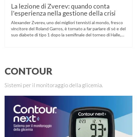
La lezione di Zverev: quando conta
l'esperienza nella gestione della crisi
Alexander Zverev, uno dei migliori tennisti al mondo, fresco
vincitore del Roland Garros, è tornato a far parlare di sé e del
suo diabete di tipo 1 dopo la semifinale del torneo di Halle,
persa contro Taylor Fritz. Il tennista tedesco ha raccontato
che un malfunzionamento del sensore per il monitoraggio
continuo del glucosio (CGM) …
CONTOUR
Sistemi per il monitoraggio della glicemia.