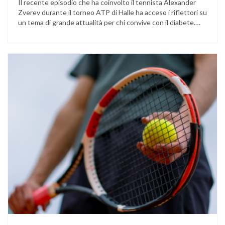
Il recente episodio che ha coinvolto il tennista Alexander
Zverev durante il torneo ATP di Halle ha acceso i riflettori su
un tema di grande attualità per chi convive con il diabete.
L’atleta, che ha il diabete di tipo 1, ha raccontato che
un’anomalia nella rilevazione del sensore di monitoraggio del
glucosio lo aveva portato …