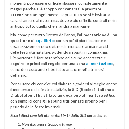
momenti può essere difficile rilassarsi completamente,
magari perché si è
troppo concentrati a prestare
attenzione ad ogni pasto
, soprattutto se si è invitati a
casa di amici o al ristorante, dove è più difficile controllare in
anticipo tutto quello che si andrà a mangiare.
Ma, come per tutto il resto dell’anno,
l’alimentazione è una
questione di
equilibrio
: con un po’ di pianificazione e
organizzazione si può evitare di rinunciare ai manicaretti
delle festività natalizie, godendosi i pasti in compagnia.
L’importante è fare attenzione ad alcune accortezze e
seguire le principali regole per una sana
alimentazione
,
come del resto andrebbe fatto anche negli altri mesi
dell’anno.
Per aiutare chi convive col diabete a godersi al meglio anche
il momento delle feste natalizie,
la SID (Società Italiana di
Diabetologia) ha stilato un decalogo alimentare
ad hoc
,
con semplici consigli e spunti utili pensati proprio per il
periodo delle feste invernali.
Ecco i dieci consigli alimentari (+1) della SID per le feste:
Non digiunare troppo a lungo