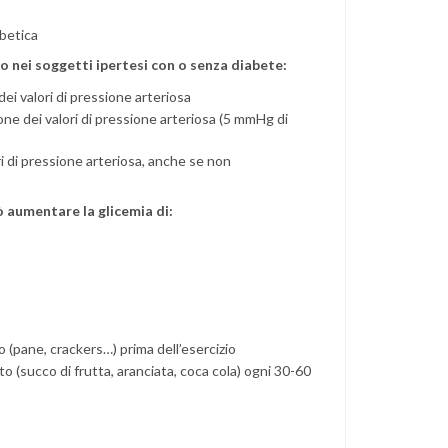
abetica
o nei soggetti ipertesi con o senza diabete:
dei valori di pressione arteriosa
zione dei valori di pressione arteriosa (5 mmHg di
ri di pressione arteriosa, anche se non
uò aumentare la glicemia di:
 (pane, crackers…) prima dell’esercizio
o (succo di frutta, aranciata, coca cola) ogni 30-60