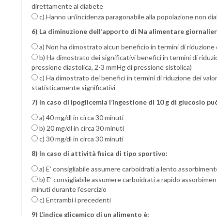
direttamente al diabete
c) Hanno un’incidenza paragonabile alla popolazione non di
6) La diminuzione dell’apporto di Na alimentare giornalier
a) Non ha dimostrato alcun beneficio in termini di riduzione 
b) Ha dimostrato dei significativi benefici in termini di ridu
pressione diastolica, 2-3 mmHg di pressione sistolica)
c) Ha dimostrato dei benefici in termini di riduzione dei valo
statisticamente significativi
7) In caso di ipoglicemia l’ingestione di 10 g di glucosio p
a) 40 mg/dl in circa 30 minuti
b) 20 mg/dl in circa 30 minuti
c) 30 mg/dl in circa 30 minuti
8) In caso di attività fisica di tipo sportivo:
a) E’ consigliabile assumere carboidrati a lento assorbimento
b) E’ consigliabile assumere carboidrati a rapido assorbiment
minuti durante l’esercizio
c) Entrambi i precedenti
9) L’indice glicemico di un alimento è: