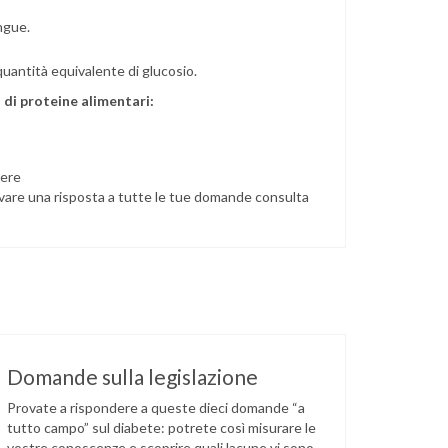
angue.
 quantità equivalente di glucosio.
 di proteine alimentari:
iere
vare una risposta a tutte le tue domande consulta
Domande sulla legislazione
Provate a rispondere a queste dieci domande “a
tutto campo” sul diabete: potrete così misurare le
vostre conoscenze e scoprire quali lacune vi sono