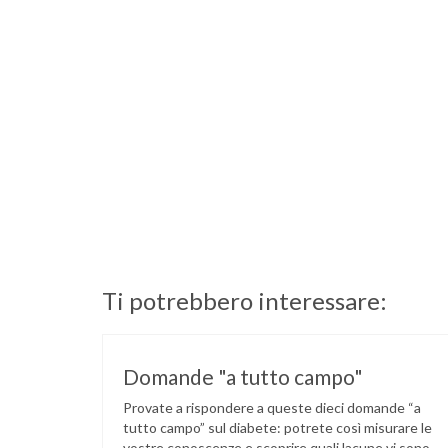
Ti potrebbero interessare:
Domande "a tutto campo"
Provate a rispondere a queste dieci domande “a
tutto campo” sul diabete: potrete così misurare le
vostre conoscenze e scoprire quali lacune vi sono