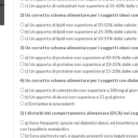
c) Un apporto di carboidrati non superiore al 55-60% delle c
2) Un corretto schema alimentare per i soggetti obesi con
a) Un apporto di lipidi non superiore al 50-55% delle calorie 
b) Un apporto di lipidi non superiore al 25-30% delle calorie 
c) Un apporto di lipidi non superiore al 10-15% delle calorie 
3) Un corretto schema alimentare per i soggetti obesi con
a) Un apporto di proteine non superiore al 40-45% delle calo
b) Un apporto di proteine non superiore al 20-25% delle calo
c) Un apporto di proteine non superiore al 15-20% delle calo
4) Un corretto schema alimentare per i soggetti con diab
a) Un apporto di colesterolo non superiore a 300 mg al gior
b) Un apporto di alcool non superiore a 15 g al giorno
c) Entrambe le precedenti
5) I disturbi del comportamento alimentare (DCA) nei sogg
a) Sono frequenti, specie nei diabetici obesi, ed interferiscon
con l’equilibrio metabolico
b) Sono piuttosto rari, e quando presenti sono legati essen