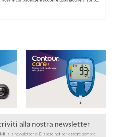
nella vostra informazione sanitaria. 1) Il Decreto
Ministeriale n°43 del 1992 sull’invalidità nei
soggetti diabetici: a) Individua 4 classi di gravità del
diabete in relazione al controllo glicometabolico,
alla presenza o meno …
criviti alla nostra newsletter
iviti alla newsletter di Diabete.net per essere sempre