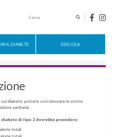
N IL DIABETE
EDICOLA
zione
sul diabete: potrete così misurare le vostre
zione sanitaria.
 diabete di tipo 2 dovrebbe prevedere:
lorie totali
lorie totali