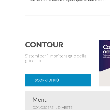
nella vostra informazione sanitaria. 1) Decidete di
andare a giocare a tennis, ma, misurando la vostra
glicemia prima della partita, notate che è
particolarmente alta. Affrontate ugualmente lo
sforzo? a) sì, …
CONTOUR
Sistemi per il monitoraggio della
glicemia.
SCOPRI DI PIÙ
Menu
CONOSCERE IL DIABETE