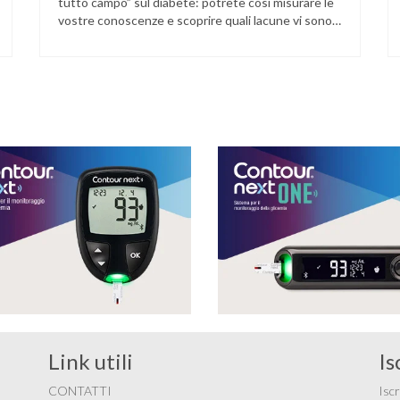
tutto campo” sul diabete: potrete così misurare le
vostre conoscenze e scoprire quali lacune vi sono
nella vostra informazione sanitaria. 1) Quale fra
questi alimenti della famiglia dei latticini va assunto
con più moderazione? a) Latte b) Yogurt c)
Formaggio 2) Qual è il peso ideale per una …
Link utili
Is
CONTATTI
Iscr