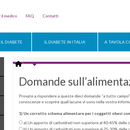
 il medico
FAQ
Contatti
IL DIABETE
IL DIABETE IN ITALIA
A TAVOLA CO
Domande sull’alimenta
Provate a rispondere a queste dieci domande “a tutto campo” 
conoscenze e scoprire quali lacune vi sono nella vostra informa
1) Un corretto schema alimentare per i soggetti obesi con
a) Un apporto di carboidrati non superiore al 40-45% delle ca
b) Un apporto di carboidrati non superiore al 25-30% delle ca