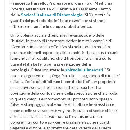
Francesco Purrello,
Professore ordinario di Medicina
Interna all’Università di Catania e Presidente Eletto
della
Società Italiana di Diabetologia
(SID)
, mette in
guardia
dal
pericolo delle “fake news”
che si stanno
diffondendo
anche in campo diabetologico
.
Un problema sociale di enorme rilevanza, quello delle
“bufale”. In grado di fomentare derive in tutti i campi, e di
diventare un ostacolo effettivo sia nel rapporto medico-
paziente che nell’approccio alle terapie.
Sotto accusa alcune
leggende metropolitane, che diffondono
falsi miti sulle
cure del diabete
,
o sulla prevenzione della
patologia
.
Prime imputate: le
abitudini alimentari
. “Su
questo argomento – spiega Purrello – sta girando di tutto: si
millanta l’efficacia di
‘alimenti per diabetici’
con proprietà
protettive, senza che il consumatore abbia l’esatta
cognizione della confusione e della speculazione che circola
in questi campi. Le informazioni sui prodotti sono spesso
false, e si appoggiano alle mode delle
diete improvvisate
,
come quelle severamente vegane. Si tratta di scelte che se
affidate al “fai da te” espongono l’organismo a rischi
concreti: un conto è suggerire un’alimentazione ricca di
vegetali e di fibre, e approfittare della varietà della Dieta