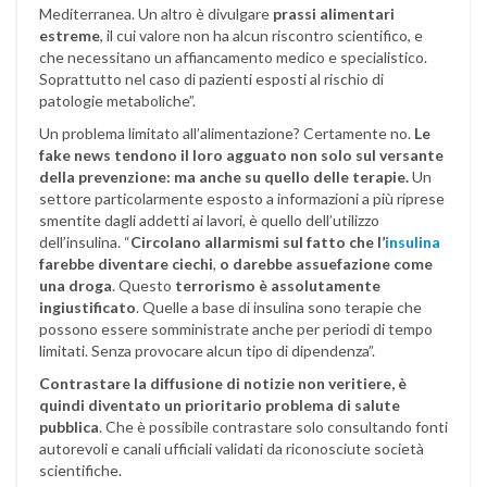
Mediterranea. Un altro è divulgare
prassi alimentari
estreme
, il cui valore non ha alcun riscontro scientifico, e
che necessitano un affiancamento medico e specialistico.
Soprattutto nel caso di pazienti esposti al rischio di
patologie metaboliche”.
Un problema limitato all’alimentazione? Certamente no.
Le
fake news tendono il loro agguato non solo sul versante
della prevenzione: ma anche su quello delle terapie.
Un
settore particolarmente esposto a informazioni a più riprese
smentite dagli addetti ai lavori, è quello dell’utilizzo
dell’insulina.
“
Circolano allarmismi sul fatto che l’
insulina
farebbe diventare ciechi
,
o darebbe assuefazione come
una droga
. Questo
terrorismo è assolutamente
ingiustificato
. Quelle a base di insulina sono terapie che
possono essere somministrate anche per periodi di tempo
limitati. Senza provocare alcun tipo di dipendenza”.
Contrastare la diffusione di notizie non veritiere, è
quindi diventato un prioritario problema di salute
pubblica
. Che è possibile contrastare solo consultando fonti
autorevoli e canali ufficiali validati da riconosciute società
scientifiche.