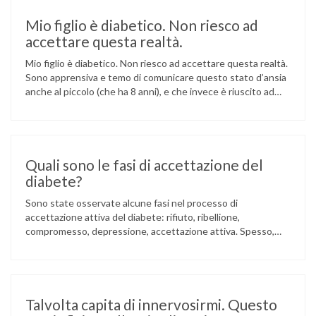
Mio figlio è diabetico. Non riesco ad
accettare questa realtà.
Mio figlio è diabetico. Non riesco ad accettare questa realtà.
Sono apprensiva e temo di comunicare questo stato d’ansia
anche al piccolo (che ha 8 anni), e che invece è riuscito ad
accettare la sua condizione. Che cosa mi consigliate? Come
devo comportarmi con lui? Affronti, con serenità, la
condizione del bambino. Cerchi, piuttosto, di …
Quali sono le fasi di accettazione del
diabete?
Sono state osservate alcune fasi nel processo di
accettazione attiva del diabete: rifiuto, ribellione,
compromesso, depressione, accettazione attiva. Spesso,
all’esordio del diabete ci sono lo shock e il diniego della
nuova realtà. Ci si comporta, cioè, come se la sindrome non ci
fosse e si nota un rifiuto della terapia. Una seconda fase può
essere …
Talvolta capita di innervosirmi. Questo