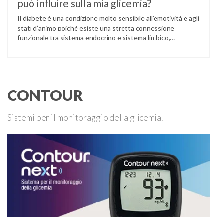
può influire sulla mia glicemia?
Il diabete è una condizione molto sensibile all’emotività e agli
stati d’animo poiché esiste una stretta connessione
funzionale tra sistema endocrino e sistema limbico,
paleoencefalo o “cervello affettivo”. La calma interiore e il
benessere emotivo, ad esempio, stabilizzano la glicemia e
facilitano il controllo del diabete. Viceversa, l’apprensione,
l’inquietudine o l’ansia sono generalmente accompagnati
dalla …
CONTOUR
Sistemi per il monitoraggio della glicemia.