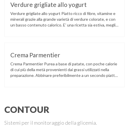
Verdure grigliate allo yogurt
Verdure grigliate allo yogurt Piatto ricco di fibre, vitamine e
minerali grazie alla grande varietà di verdure colorate, e con
un basso contenuto calorico. E’ una ricetta sia estiva, meglio
se preparata con verdura di stagione; sia invernale. In tal
caso è possibile optare per zucca, scarola, bieta o coste.
Ingredienti per 4 persone: Zucchina …
Crema Parmentier
Crema Parmentier Purea a base di patate, con poche calorie
di cui più della metà provenienti dai grassi utilizzati nella
preparazione. Abbinare preferibilmente a un secondo piatto
magro di carne o pesce. Per bilanciare il rapporto tra
nutrienti inserire un’ulteriore piccola quota di carboidrati
(crostini di pane, gallette di mais e cereali in genere). Il …
CONTOUR
Sistemi per il monitoraggio della glicemia.