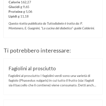
Calorie
162,27
Glucidi
g 9,65
Proteine
g 5,06
Lipidi
g 11,18
Questa ricetta pubblicata da Tuttodiabete è tratta da: P.
Montenero, E. Guagnini, “La cucina del diabetico”- guide Calderini.
Ti potrebbero interessare:
Fagiolini al prosciutto
Fagiolini al prosciutto I fagiolini verdi sono una varietà di
fagiolo (Phaseolus vulgaris) in cui tutto il frutto (sia i fagioli
sia il baccello che li contiene) viene consumato. Detti anche
fagiolini boby, tegolini o cornetti, sono i baccelli giovani del
fagiolo, ma hanno proprietà molto diverse dai legumi, che li
rendono assimilabili ad un …