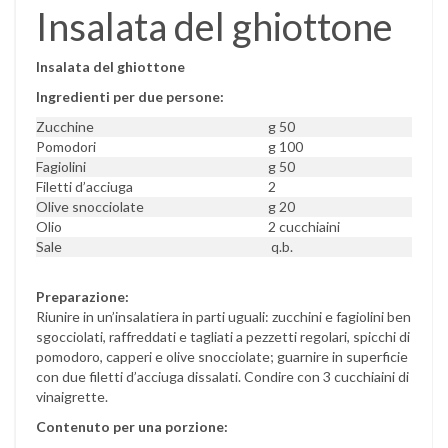
Insalata del ghiottone
Insalata del ghiottone
Ingredienti per due persone:
Zucchine
g 50
Pomodori
g 100
Fagiolini
g 50
Filetti d’acciuga
2
Olive snocciolate
g 20
Olio
2 cucchiaini
Sale
q.b.
Preparazione:
Riunire in un’insalatiera in parti uguali: zucchini e fagiolini ben
sgocciolati, raffreddati e tagliati a pezzetti regolari, spicchi di
pomodoro, capperi e olive snocciolate; guarnire in superficie
con due filetti d’acciuga dissalati. Condire con 3 cucchiaini di
vinaigrette.
Contenuto per una porzione: