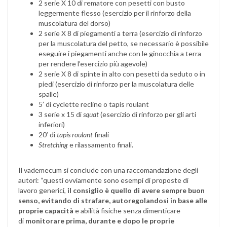
2 serie X 10 di rematore con pesetti con busto
leggermente flesso (esercizio per il rinforzo della
muscolatura del dorso)
2 serie X 8 di piegamenti a terra (esercizio di rinforzo
per la muscolatura del petto, se necessario è possibile
eseguire i piegamenti anche con le ginocchia a terra
per rendere l’esercizio più agevole)
2 serie X 8 di spinte in alto con pesetti da seduto o in
piedi (esercizio di rinforzo per la muscolatura delle
spalle)
5’ di cyclette recline o tapis roulant
3 serie x 15 di
squat
(esercizio di rinforzo per gli arti
inferiori)
20’ di
tapis roulant
finali
Stretching
e rilassamento finali.
Il vademecum si conclude con una raccomandazione degli
autori: “questi ovviamente sono esempi di proposte di
lavoro generici,
il consiglio è quello di avere sempre buon
senso, evitando di strafare, autoregolandosi in base alle
proprie capacità
e abilità fisiche senza dimenticare
di
monitorare prima, durante e dopo le proprie