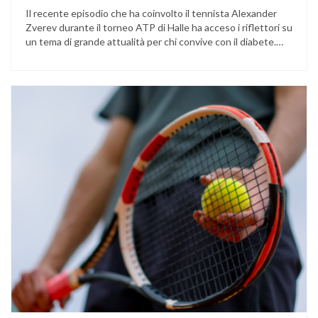
Il recente episodio che ha coinvolto il tennista Alexander
Zverev durante il torneo ATP di Halle ha acceso i riflettori su
un tema di grande attualità per chi convive con il diabete.
L’atleta, che ha il diabete di tipo 1, ha raccontato che
un’anomalia nella rilevazione del sensore di monitoraggio del
glucosio lo aveva portato …