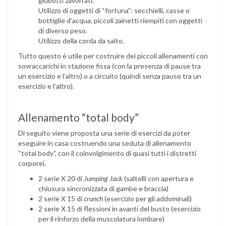
giubotti zavorrati.
Utilizzo di oggetti di “fortuna”: secchielli, casse o
bottiglie d’acqua, piccoli zainetti riempiti con oggetti
di diverso peso.
Utilizzo della corda da salto.
Tutto questo è utile per costruire dei piccoli allenamenti con
sovraccarichi in stazione fissa (con la presenza di pause tra
un esercizio e l’altro) o a circuito (quindi senza pause tra un
esercizio e l’altro).
Allenamento “total body”
Di seguito viene proposta una serie di esercizi da poter
eseguire in casa costruendo una seduta di allenamento
“total body”, con il coinvolgimento di quasi tutti i distretti
corporei.
2 serie X 20 di
Jumping Jack
(saltelli con apertura e
chiusura sincronizzata di gambe e braccia)
2 serie X 15 di
crunch
(esercizio per gli addominali)
2 serie X 15 di flessioni in avanti del busto (esercizio
per il rinforzo della muscolatura lombare)