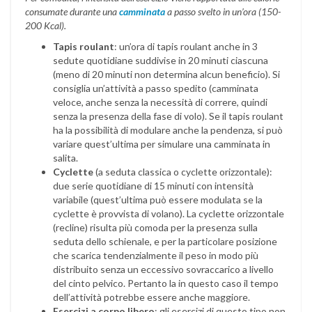
consumate durante una
camminata
a passo svelto in un’ora (150-
200 Kcal).
Tapis roulant
: un’ora di tapis roulant anche in 3
sedute quotidiane suddivise in 20 minuti ciascuna
(meno di 20 minuti non determina alcun beneficio). Si
consiglia un’attività a passo spedito (camminata
veloce, anche senza la necessità di correre, quindi
senza la presenza della fase di volo). Se il tapis roulant
ha la possibilità di modulare anche la pendenza, si può
variare quest’ultima per simulare una camminata in
salita.
Cyclette
(a seduta classica o cyclette orizzontale):
due serie quotidiane di 15 minuti con intensità
variabile (quest’ultima può essere modulata se la
cyclette è provvista di volano). La cyclette orizzontale
(recline) risulta più comoda per la presenza sulla
seduta dello schienale, e per la particolare posizione
che scarica tendenzialmente il peso in modo più
distribuito senza un eccessivo sovraccarico a livello
del cinto pelvico. Pertanto la in questo caso il tempo
dell’attività potrebbe essere anche maggiore.
Esercizi a corpo libero
: gli esercizi di questo tipo non