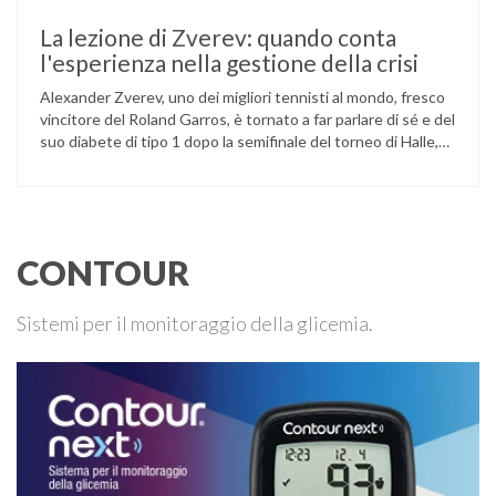
La lezione di Zverev: quando conta
l'esperienza nella gestione della crisi
Alexander Zverev, uno dei migliori tennisti al mondo, fresco
vincitore del Roland Garros, è tornato a far parlare di sé e del
suo diabete di tipo 1 dopo la semifinale del torneo di Halle,
persa contro Taylor Fritz. Il tennista tedesco ha raccontato
che un malfunzionamento del sensore per il monitoraggio
continuo del glucosio (CGM) …
CONTOUR
Sistemi per il monitoraggio della glicemia.