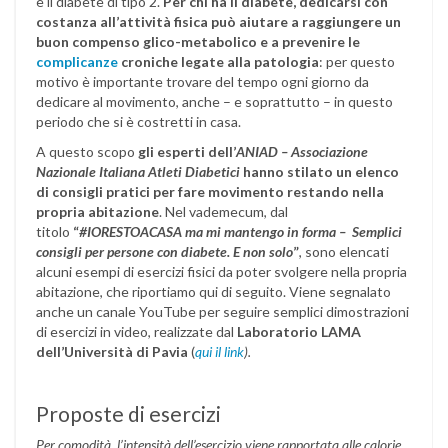
e il diabete di tipo 2.
Per chi ha il diabete, dedicarsi con
costanza all’attività fisica può aiutare a raggiungere un
buon compenso glico-metabolico e a prevenire le
complicanze
croniche legate alla patologia
: per questo
motivo è importante trovare del tempo ogni giorno da
dedicare al movimento, anche – e soprattutto – in questo
periodo che si è costretti in casa.
A questo scopo
gli esperti dell’
ANIAD –
Associazione
Nazionale Italiana Atleti Diabetici
hanno stilato un elenco
di consigli pratici per fare movimento restando nella
propria abitazione
. Nel vademecum, dal
titolo
“
#IORESTOACASA ma mi mantengo in forma – Semplici
consigli per persone con diabete. E non solo
”
, sono elencati
alcuni esempi di esercizi fisici da poter svolgere nella propria
abitazione, che riportiamo qui di seguito. Viene segnalato
anche un canale YouTube per seguire semplici dimostrazioni
di esercizi in video, realizzate dal
Laboratorio LAMA
dell’Università di Pavia
(
qui il link
).
Proposte di esercizi
Per comodità, l’intensità dell’esercizio viene rapportata alle calorie