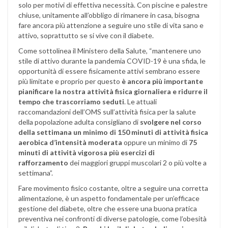
solo per motivi di effettiva necessità. Con piscine e palestre
chiuse, unitamente all’obbligo di rimanere in casa, bisogna
fare ancora più attenzione a seguire uno stile di vita sano e
attivo, soprattutto se si vive con il diabete.
Come sottolinea il Ministero della Salute, “mantenere uno
stile di attivo durante la pandemia COVID-19 è una sfida, le
opportunità di essere fisicamente attivi sembrano essere
più limitate e proprio per questo
è ancora più importante
pianificare la nostra attività fisica giornaliera e ridurre il
tempo che trascorriamo seduti
. Le attuali
raccomandazioni dell’OMS sull’attività fisica per la salute
della popolazione adulta consigliano di
svolgere nel corso
della settimana un minimo di 150 minuti di attività fisica
aerobica d’intensità moderata
oppure un minimo di
75
minuti di attività vigorosa
più esercizi di
rafforzamento
dei maggiori gruppi muscolari 2 o più volte a
settimana”.
Fare movimento fisico costante, oltre a seguire una corretta
alimentazione, è un aspetto fondamentale per un’efficace
gestione del diabete, oltre che essere una buona pratica
preventiva nei confronti di diverse patologie, come l’obesità