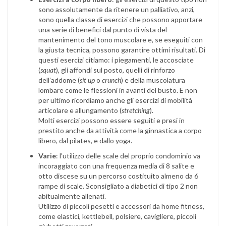
sono assolutamente da ritenere un palliativo, anzi,
sono quella classe di esercizi che possono apportare
una serie di benefici dal punto di vista del
mantenimento del tono muscolare e, se eseguiti con
la giusta tecnica, possono garantire ottimi risultati. Di
questi esercizi citiamo: i piegamenti, le accosciate
(
squat
), gli affondi sul posto, quelli di rinforzo
dell’addome (
sit up
o
crunch
) e della muscolatura
lombare come le flessioni in avanti del busto. E non
per ultimo ricordiamo anche gli esercizi di mobilità
articolare e allungamento (
stretching
).
Molti esercizi possono essere seguiti e presi in
prestito anche da attività come la ginnastica a corpo
libero, dal pilates, e dallo yoga.
Varie
: l’utilizzo delle scale del proprio condominio va
incoraggiato con una frequenza media di 8 salite e
otto discese su un percorso costituito almeno da 6
rampe di scale. Sconsigliato a diabetici di tipo 2 non
abitualmente allenati.
Utilizzo di piccoli pesetti e accessori da home fitness,
come elastici, kettlebell, polsiere, cavigliere, piccoli