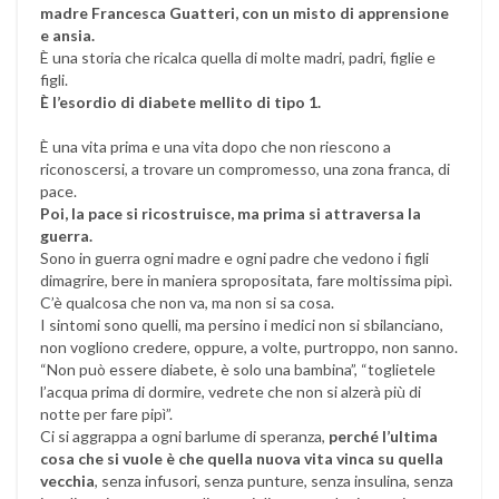
madre Francesca Guatteri, con un misto di apprensione
e ansia.
È una storia che ricalca quella di molte madri, padri, figlie e
figli.
È l’esordio di diabete mellito di tipo 1.
È una vita prima e una vita dopo che non riescono a
riconoscersi, a trovare un compromesso, una zona franca, di
pace.
Poi, la pace si ricostruisce, ma prima si attraversa la
guerra.
Sono in guerra ogni madre e ogni padre che vedono i figli
dimagrire, bere in maniera spropositata, fare moltissima pipì.
C’è qualcosa che non va, ma non si sa cosa.
I sintomi sono quelli, ma persino i medici non si sbilanciano,
non vogliono credere, oppure, a volte, purtroppo, non sanno.
“Non può essere diabete, è solo una bambina”, “toglietele
l’acqua prima di dormire, vedrete che non si alzerà più di
notte per fare pipì”.
Ci si aggrappa a ogni barlume di speranza,
perché l’ultima
cosa che si vuole è che quella nuova vita vinca su quella
vecchia
, senza infusori, senza punture, senza insulina, senza