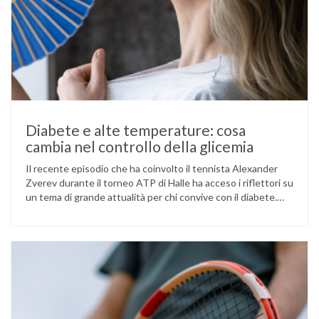
Diabete e alte temperature: cosa
cambia nel controllo della glicemia
Il recente episodio che ha coinvolto il tennista Alexander
Zverev durante il torneo ATP di Halle ha acceso i riflettori su
un tema di grande attualità per chi convive con il diabete.
L’atleta, che ha il diabete di tipo 1, ha raccontato che
un’anomalia nella rilevazione del sensore di monitoraggio del
glucosio lo aveva portato …