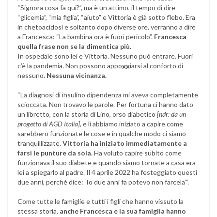
“Signora cosa fa qui?”, ma è un attimo, il tempo di dire
“glicemia”, “mia figlia”, “aiuto” e Vittoria è già sotto flebo. Era
in chetoacidosi e soltanto dopo diverse ore, verranno a dire
a Francesca: “La bambina ora è fuori pericolo”.
Francesca
quella frase non se la dimentica più.
In ospedale sono lei e Vittoria. Nessuno può entrare. Fuori
c’è la pandemia. Non possono appoggiarsi al conforto di
nessuno.
Nessuna vicinanza.
“La diagnosi di insulino dipendenza mi aveva completamente
scioccata. Non trovavo le parole. Per fortuna ci hanno dato
un libretto, con la storia di Lino, orso diabetico
[ndr: da un
progetto di AGD Italia]
, e lì abbiamo iniziato a capire come
sarebbero funzionate le cose e in qualche modo ci siamo
tranquillizzate.
Vittoria ha iniziato immediatamente a
farsi le punture da sola
. Ha voluto capire subito come
funzionava il suo diabete e quando siamo tornate a casa era
lei a spiegarlo al padre. Il 4 aprile 2022 ha festeggiato questi
due anni, perché dice: ‘Io due anni fa potevo non farcela’”.
Come tutte le famiglie e tutti i figli che hanno vissuto la
stessa storia,
anche Francesca e la sua famiglia hanno