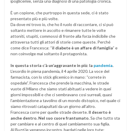
ipoglicemie, senza una diagnosi di una patologia cronica.
È un copione, che purtroppo in questa sede, ci è stato
presentato più e più volte.
Da dove mi trovo io, che ho il ruolo di raccontare, ci si può
soltanto mettere in ascolto e rimanere tutte le volte
attoniti, stupiti, commossi di fronte alla forza indicibile che
attraversa tutti gli attori di storie come queste. Perché
come dice Francesca: “
il diabete è un affare di famiglia
” e
non coinvolge mai soltanto il protagonista.
In questa storia c’à un’aggravante in più: la
pandemia
.
L’esordio in piena pandemia, il 4 aprile 2020. La voce del
farmacista, con lo stick glicemico in mano: “correte in
ospedale”. Francesca che prende la macchina, le strade
vuote di Milano che siamo stati abituati a vedere in quei
giorni impossibili e che ci sembravano così surreali, quasi
l’ambientazione a tavolino di un mondo distopico, nel quale ci
siamo ritrovati catapultati da un giorno all’altro.
Francesca corre per quelle strade deserte.
Il deserto è
anche dentro. Nel suo cuore frantumato.
Sa che tutto sta
per cambiare e al centro di quel cambiamento sua figlia.
Al Buzzi le vengono incontro, bardati nelle loro tute: