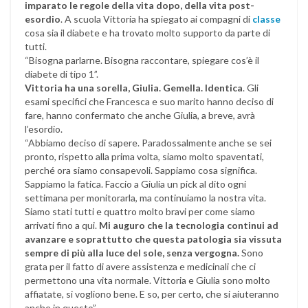
imparato le regole della vita dopo, della vita post-
esordio
. A scuola Vittoria ha spiegato ai compagni di
classe
cosa sia il diabete e ha trovato molto supporto da parte di
tutti.
“Bisogna parlarne. Bisogna raccontare, spiegare cos’è il
diabete di tipo 1”.
Vittoria ha una sorella, Giulia. Gemella. Identica
. Gli
esami specifici che Francesca e suo marito hanno deciso di
fare, hanno confermato che anche Giulia, a breve, avrà
l’esordio.
“Abbiamo deciso di sapere. Paradossalmente anche se sei
pronto, rispetto alla prima volta, siamo molto spaventati,
perché ora siamo consapevoli. Sappiamo cosa significa.
Sappiamo la fatica. Faccio a Giulia un pick al dito ogni
settimana per monitorarla, ma continuiamo la nostra vita.
Siamo stati tutti e quattro molto bravi per come siamo
arrivati fino a qui.
Mi auguro che la tecnologia continui ad
avanzare e soprattutto che questa patologia sia vissuta
sempre di più alla luce del sole, senza vergogna.
Sono
grata per il fatto di avere assistenza e medicinali che ci
permettono una vita normale. Vittoria e Giulia sono molto
affiatate, si vogliono bene. E so, per certo, che si aiuteranno
anche in questo”.