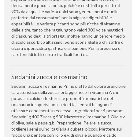
decisamente poco calorico, poiché è costituito per oltre il
90% da acqua. Le varietà dolci sono generalmente quelle
preferite dai consumatori, per la migliore digeribilità e
appetibilità. Le varietà piccanti sono più ricche di vitamine
delle altre, tanto che raggiungono valori 300 volte maggiori
di ciascuno degli altri ortaggi, inoltre hanno un tenore medio
di acido ascorbico altissimo. Sono sconsigliate a chi soffre di
ulcera o iperacidità gastrica e ai bambini. Per la presenza di
carotenoidi (utili contro i radicali liberi e …
Sedanini zucca e rosmarino
Sedanini zucca e rosmarino Primo piatto dal colore arancione
caratteristico della zucca, ortaggio ricco in vitamina A e in
potassio, calcio e fosforo. Le proprietà aromatiche del
rosmarino insaporiscono la ricetta, senza il bisogno di
utilizzare condimenti in eccesso. Ingredienti per 4 persone:
Sedanini g 400 Zucca g 500 Mazzetto di rosmarino 1 Olio e.v.
di oliva, sale e pepe q.b. Preparazione: Pelare la zucca,
togliere i semi quindi tagliarla a cubetti piccoli. Mettere sul
fuoco una pentola con l’olio e.v. di oliva e quando è caldo