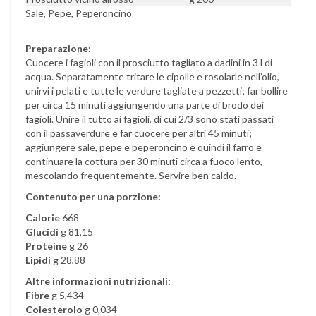
Sale, Pepe, Peperoncino
Preparazione:
Cuocere i fagioli con il prosciutto tagliato a dadini in 3 l di
acqua. Separatamente tritare le cipolle e rosolarle nell’olio,
unirvi i pelati e tutte le verdure tagliate a pezzetti; far bollire
per circa 15 minuti aggiungendo una parte di brodo dei
fagioli. Unire il tutto ai fagioli, di cui 2/3 sono stati passati
con il passaverdure e far cuocere per altri 45 minuti;
aggiungere sale, pepe e peperoncino e quindi il farro e
continuare la cottura per 30 minuti circa a fuoco lento,
mescolando frequentemente. Servire ben caldo.
Contenuto per una porzione:
Calorie
668
Glucidi
g 81,15
Proteine
g 26
Lipidi
g 28,88
Altre informazioni nutrizionali:
Fibre
g 5,434
Colesterolo
g 0,034