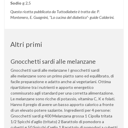
Sodio
g 2,5
Questa ricetta pubblicata da Tuttodiabete è tratta da: P.
Montenero, E. Guagnini, “La cucina del diabetico”- guide Calderini.
Altri primi
Gnocchetti sardi alle melanzane
Gnocchetti sardi alle melanzane I gnocchetti sardi
alle melanzane sono un primo piatto sano ed equilibrato, di
facile preparazione e adatto anche ai vegetariani. Ottima
ripartizione tra i nutrienti e apporto energetico
commisurato agli standard per una corretta alimentazione.
Le melanzane sono ricche di potassio, vitamina C, K e folati.
Hanno il pregio di avere un basso apporto calorico a fronte
di un elevato potere saziante. Ingredienti per 4 persone:
Gnocchetti sardi g 400 Melanzana grossa 1 Cipolla tritata
1/2 Spicchi d’aglio (tritato) 2 Barattolo di pomodoro a
cubetti g 50 Spicchi d’aglio 1 Barattolo di pomodori a cubetti