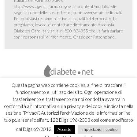
Italiana del Farmaco (AIFA):
http://www.agenziafarmaco.gov.it/it/content/modalità-di-
segnalazione-delle-sospette-reazioni-avverse-ai-medicinali
.
Per qualsiasi reclamo relativo alla qualità del prodotto, La
preghiamo, invece, di contattare direttamente Ascensia
Diabetes Care Italy srl al n. 800-824055 che La farà parlare
con i responsabili di riferimento. Grazie per l’attenzione.
Questa pagina web contiene cookies, al fine di tracciare il
funzionamento e l'utilizzo del sito. Ogni operazione di
trasferimento e trattamento da noi condotta avverrà in
conformità all' Informativa sulla privacy e dei cookie indicata nella
sezione “Privacy”. Autorizzi l'archiviazione delle informazioni nel
tuo pc, ai sensi dell'art. 122 D.lgs 196/2003 così come modificato
dal D.lgs 69/2012.
Accetto
Impostazioni cookie
Copyright 2026 Ascensia Diabetes Care Italy srl |
Credits