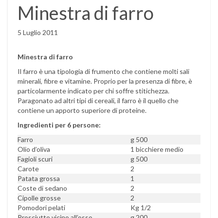
Minestra di farro
5 Luglio 2011
Minestra di farro
Il farro è una tipologia di frumento che contiene molti sali
minerali, fibre e vitamine. Proprio per la presenza di fibre, è
particolarmente indicato per chi soffre stitichezza.
Paragonato ad altri tipi di cereali, il farro è il quello che
contiene un apporto superiore di proteine.
Ingredienti per 6 persone:
Farro
g 500
Olio d’oliva
1 bicchiere medio
Fagioli scuri
g 500
Carote
2
Patata grossa
1
Coste di sedano
2
Cipolle grosse
2
Pomodori pelati
Kg 1/2
Prosciutto vicino all’osso
g 200