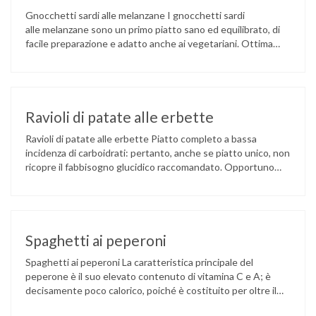
Gnocchetti sardi alle melanzane I gnocchetti sardi
alle melanzane sono un primo piatto sano ed equilibrato, di
facile preparazione e adatto anche ai vegetariani. Ottima
ripartizione tra i nutrienti e apporto energetico commisurato
agli standard per una corretta alimentazione. Le melanzane
sono ricche di potassio, vitamina C, K e folati. Hanno il pregio
di avere un basso …
Ravioli di patate alle erbette
Ravioli di patate alle erbette Piatto completo a bassa
incidenza di carboidrati: pertanto, anche se piatto unico, non
ricopre il fabbisogno glucidico raccomandato. Opportuno
completare il pasto con una porzione di cereali (pane e
derivati, patate) e di verdure ricche in fibre. Ingredienti per 4
persone: Patate g 150 Farina bianca g 150 Uovo 1 …
Spaghetti ai peperoni
Spaghetti ai peperoni La caratteristica principale del
peperone è il suo elevato contenuto di vitamina C e A; è
decisamente poco calorico, poiché è costituito per oltre il
90% da acqua. Le varietà dolci sono generalmente quelle