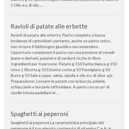
1 Olio e.v. di oliv, …
Ravioli di patate alle erbette
Ravioli di patate alle erbette Piatto completo a bassa
incidenza di carboidrati: pertanto, anche se piatto unico,
non ricopre il fabbisogno glucidico raccomandato.
Opportuno completare il pasto con una porzione di cereali
(pane e derivati, patate) e di verdure ricche in fibre.
Ingredienti per 4 persone: Patate g 150 Farina bianca g 150
Uovo 1 Ricotta g 50 Erbette cotte g 50 Parmigiano g 50
Burro g 50 Sale e pepe, salvia, cipolla e olio e.v. di oliva q.b.
Preparazione: Lessare le patate con la buccia, pelarle,
schiacciarle e lasciarle raffreddare. A parte con un po’ di
cipolla tritata padellare le …
Spaghetti ai peperoni
Spaghetti ai peperoni La caratteristica principale del
peperone è il suo elevato contenuto di vitamina C e A; è