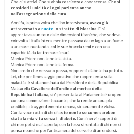
Che ci si attivi. Che si abbia coscienza e conoscenza.
Che si
consideri l’unicità di ogni paziente anche
nell’assegnazione della cura.
Anni fa, la prima volta che l’ho intervistata,
aveva già
attraversato a
nuoto
lo stretto di Messina
. E si
apprestava a un tour dalle dimensioni titaniche, che vedeva
coinvolta l’Italia intera, mentre passava da un lago a un fiume
a un mare, nuotando, col le sue braccia remi e con una
caparbietà da far tremare i muri.
Monica Priore non tenetela zitta.
Monica Priore non tenetela ferma.
Non credo che nessuno possa, neppure il diabete ha potuto.
Lei, che per il messaggio positivo che rappresenta sulla
malattia, è stata nominata dal Presidente della Repubblica
Mattarella
Cavaliere dell’ordine al merito della
Repubblica italiana
, si è presentata al Parlamento Europeo
con una commozione toccante, che la rende ancora più
credibile, struggentemente umana, sinceramente vicina.
Con la voce rotta di chi dice:
io non lo so come sarebbe
stata la mia vita senza il diabete.
Con i nervi scoperti di
chi non potrà mai saperlo; con la forza sfrontata di chi non ci
pensa neanche per l’anticamera del cervello di arrendersi.