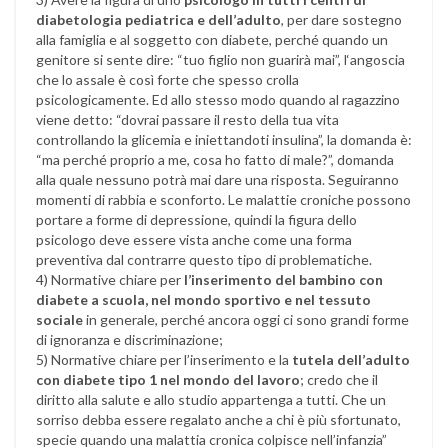
diabetologia pediatrica e dell’adulto
, per dare sostegno
alla famiglia e al soggetto con diabete, perché quando un
genitore si sente dire: “tuo figlio non guarirà mai”, l‘angoscia
che lo assale è così forte che spesso crolla
psicologicamente. Ed allo stesso modo quando al ragazzino
viene detto: “dovrai passare il resto della tua vita
controllando la glicemia e iniettandoti insulina”, la domanda è:
“ma perché proprio a me, cosa ho fatto di male?”, domanda
alla quale nessuno potrà mai dare una risposta. Seguiranno
momenti di rabbia e sconforto. Le malattie croniche possono
portare a forme di depressione, quindi la figura dello
psicologo deve essere vista anche come una forma
preventiva dal contrarre questo tipo di problematiche.
4) Normative chiare per
l’inserimento del bambino con
diabete a scuola, nel mondo sportivo e nel tessuto
sociale
in generale, perché ancora oggi ci sono grandi forme
di ignoranza e discriminazione;
5) Normative chiare per l’inserimento e la
tutela dell’adulto
con diabete tipo 1 nel mondo del lavoro
; credo che il
diritto alla salute e allo studio appartenga a tutti. Che un
sorriso debba essere regalato anche a chi è più sfortunato,
specie quando una malattia cronica colpisce nell’infanzia”