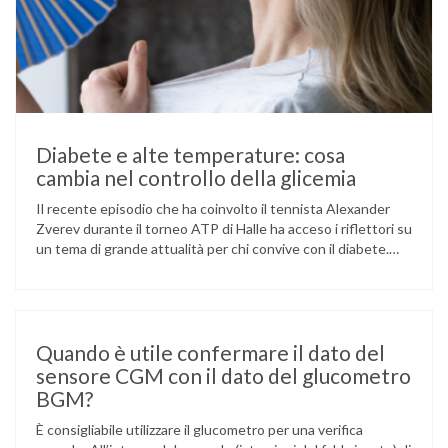
Diabete e alte temperature: cosa
cambia nel controllo della glicemia
Il recente episodio che ha coinvolto il tennista Alexander
Zverev durante il torneo ATP di Halle ha acceso i riflettori su
un tema di grande attualità per chi convive con il diabete.
L’atleta, che ha il diabete di tipo 1, ha raccontato che
un’anomalia nella rilevazione del sensore di monitoraggio del
glucosio lo aveva portato …
Quando è utile confermare il dato del
sensore CGM con il dato del glucometro
BGM?
È consigliabile utilizzare il glucometro per una verifica