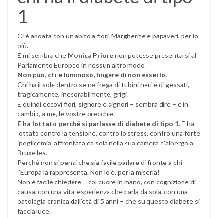
1
Ci è andata con un abito a fiori. Margherite e papaveri, per lo
più.
E mi sembra che
Monica Priore
non potesse presentarsi al
Parlamento Europeo in nessun altro modo.
Non può, chi è luminoso, fingere di non esserlo.
Chi ha il sole dentro se ne frega di tubini neri e di gessati,
tragicamente, inesorabilmente, grigi.
E quindi eccovi fiori, signore e signori – sembra dire – e in
cambio, a me, le vostre orecchie.
E ha lottato perché si parlasse di diabete di tipo 1
. E ha
lottato contro la tensione, contro lo stress, contro una forte
ipoglicemia, affrontata da sola nella sua camera d’albergo a
Bruxelles.
Perché non si pensi che sia facile parlare di fronte a chi
l’Europa la rappresenta. Non lo è, per la miseria!
Non è facile chiedere – col cuore in mano, con cognizione di
causa, con una vita-esperienza che parla da sola, con una
patologia cronica dall’età di 5 anni – che su questo diabete si
faccia luce.