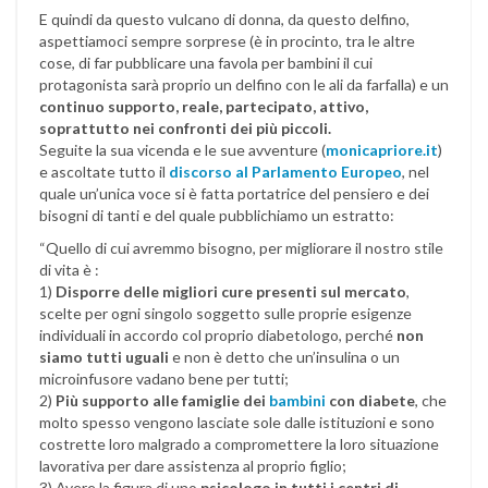
E quindi da questo vulcano di donna, da questo delfino,
aspettiamoci sempre sorprese (è in procinto, tra le altre
cose, di far pubblicare una favola per bambini il cui
protagonista sarà proprio un delfino con le ali da farfalla) e un
continuo supporto, reale, partecipato, attivo,
soprattutto nei confronti dei più piccoli.
Seguite la sua vicenda e le sue avventure (
monicapriore.it
)
e ascoltate tutto il
discorso al Parlamento Europeo
, nel
quale un’unica voce si è fatta portatrice del pensiero e dei
bisogni di tanti e del quale pubblichiamo un estratto:
“Quello di cui avremmo bisogno, per migliorare il nostro stile
di vita è :
1)
Disporre delle migliori cure presenti sul mercato
,
scelte per ogni singolo soggetto sulle proprie esigenze
individuali in accordo col proprio diabetologo, perché
non
siamo tutti uguali
e non è detto che un’insulina o un
microinfusore vadano bene per tutti;
2)
Più supporto alle famiglie dei
bambini
con diabete
, che
molto spesso vengono lasciate sole dalle istituzioni e sono
costrette loro malgrado a compromettere la loro situazione
lavorativa per dare assistenza al proprio figlio;
3) Avere la figura di uno
psicologo
in tutti i centri di