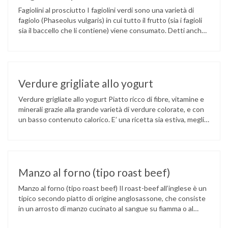
Fagiolini al prosciutto I fagiolini verdi sono una varietà di
fagiolo (Phaseolus vulgaris) in cui tutto il frutto (sia i fagioli
sia il baccello che li contiene) viene consumato. Detti anche
fagiolini boby, tegolini o cornetti, sono i baccelli giovani del
fagiolo, ma hanno proprietà molto diverse dai legumi, che li
rendono assimilabili ad un …
Verdure grigliate allo yogurt
Verdure grigliate allo yogurt Piatto ricco di fibre, vitamine e
minerali grazie alla grande varietà di verdure colorate, e con
un basso contenuto calorico. E’ una ricetta sia estiva, meglio
se preparata con verdura di stagione; sia invernale. In tal
caso è possibile optare per zucca, scarola, bieta o coste.
Ingredienti per 4 persone: Zucchina …
Manzo al forno (tipo roast beef)
Manzo al forno (tipo roast beef) Il roast-beef all’inglese è un
tipico secondo piatto di origine anglosassone, che consiste
in un arrosto di manzo cucinato al sangue su fiamma o al
forno. La rosolatura su tutti i lati servirà per sigillare i succhi