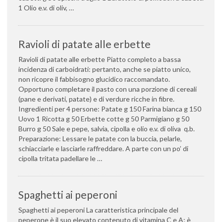
1 Olio e.v. di oliv, …
Ravioli di patate alle erbette
Ravioli di patate alle erbette Piatto completo a bassa
incidenza di carboidrati: pertanto, anche se piatto unico,
non ricopre il fabbisogno glucidico raccomandato.
Opportuno completare il pasto con una porzione di cereali
(pane e derivati, patate) e di verdure ricche in fibre.
Ingredienti per 4 persone: Patate g 150 Farina bianca g 150
Uovo 1 Ricotta g 50 Erbette cotte g 50 Parmigiano g 50
Burro g 50 Sale e pepe, salvia, cipolla e olio e.v. di oliva q.b.
Preparazione: Lessare le patate con la buccia, pelarle,
schiacciarle e lasciarle raffreddare. A parte con un po’ di
cipolla tritata padellare le …
Spaghetti ai peperoni
Spaghetti ai peperoni La caratteristica principale del
peperone è il suo elevato contenuto di vitamina C e A; è