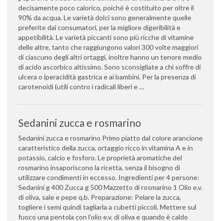
decisamente poco calorico, poiché è costituito per oltre il
90% da acqua. Le varietà dolci sono generalmente quelle
preferite dai consumatori, per la migliore digeribilità e
appetibilità. Le varietà piccanti sono più ricche di vitamine
delle altre, tanto che raggiungono valori 300 volte maggiori
di ciascuno degli altri ortaggi, inoltre hanno un tenore medio
di acido ascorbico altissimo. Sono sconsigliate a chi soffre di
ulcera o iperacidità gastrica e ai bambini. Per la presenza di
carotenoidi (utili contro i radicali liberi e …
Sedanini zucca e rosmarino
Sedanini zucca e rosmarino Primo piatto dal colore arancione
caratteristico della zucca, ortaggio ricco in vitamina A e in
potassio, calcio e fosforo. Le proprietà aromatiche del
rosmarino insaporiscono la ricetta, senza il bisogno di
utilizzare condimenti in eccesso. Ingredienti per 4 persone:
Sedanini g 400 Zucca g 500 Mazzetto di rosmarino 1 Olio e.v.
di oliva, sale e pepe q.b. Preparazione: Pelare la zucca,
togliere i semi quindi tagliarla a cubetti piccoli. Mettere sul
fuoco una pentola con l’olio e.v. di oliva e quando è caldo