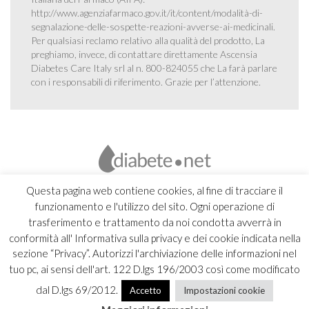
http://www.agenziafarmaco.gov.it/it/content/modalità-di-
segnalazione-delle-sospette-reazioni-avverse-ai-medicinali
.
Per qualsiasi reclamo relativo alla qualità del prodotto, La
preghiamo, invece, di contattare direttamente Ascensia
Diabetes Care Italy srl al n. 800-824055 che La farà parlare
con i responsabili di riferimento. Grazie per l’attenzione.
Questa pagina web contiene cookies, al fine di tracciare il
funzionamento e l'utilizzo del sito. Ogni operazione di
trasferimento e trattamento da noi condotta avverrà in
conformità all' Informativa sulla privacy e dei cookie indicata nella
sezione “Privacy”. Autorizzi l'archiviazione delle informazioni nel
tuo pc, ai sensi dell'art. 122 D.lgs 196/2003 così come modificato
dal D.lgs 69/2012.
Accetto
Impostazioni cookie
Copyright 2026 Ascensia Diabetes Care Italy srl |
Credits