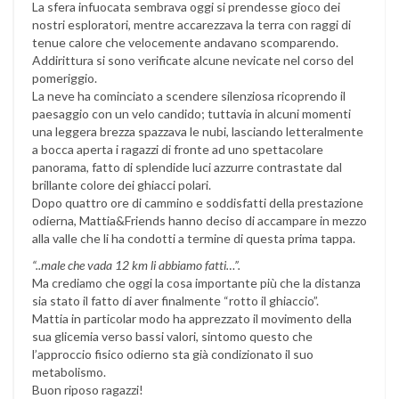
La sfera infuocata sembrava oggi si prendesse gioco dei
nostri esploratori, mentre accarezzava la terra con raggi di
tenue calore che velocemente andavano scomparendo.
Addirittura si sono verificate alcune nevicate nel corso del
pomeriggio.
La neve ha cominciato a scendere silenziosa ricoprendo il
paesaggio con un velo candido; tuttavia in alcuni momenti
una leggera brezza spazzava le nubi, lasciando letteralmente
a bocca aperta i ragazzi di fronte ad uno spettacolare
panorama, fatto di splendide luci azzurre contrastate dal
brillante colore dei ghiacci polari.
Dopo quattro ore di cammino e soddisfatti della prestazione
odierna, Mattia&Friends hanno deciso di accampare in mezzo
alla valle che li ha condotti a termine di questa prima tappa.
“..male che vada 12 km li abbiamo fatti…”.
Ma crediamo che oggi la cosa importante più che la distanza
sia stato il fatto di aver finalmente “rotto il ghiaccio”.
Mattia in particolar modo ha apprezzato il movimento della
sua glicemia verso bassi valori, sintomo questo che
l’approccio fisico odierno sta già condizionato il suo
metabolismo.
Buon riposo ragazzi!