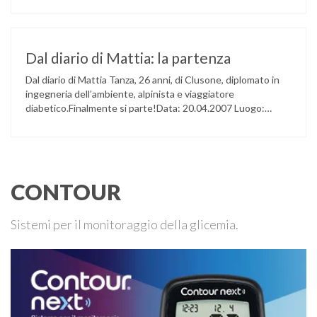
attende il passaggio per rientrare Il gruppo in vetta! Marcia
quotidiana Paesaggio …
Dal diario di Mattia: la partenza
Dal diario di Mattia Tanza, 26 anni, di Clusone, diplomato in
ingegneria dell’ambiente, alpinista e viaggiatore
diabetico.Finalmente si parte!Data: 20.04.2007 Luogo:
Clusone Coordinate: 45° 53′ 32.40” N – 9° 56’37.20” E
Temperatura: 15 ° C Situazione meteo: sereno Profilo
glicemico: ottimoNote: Finalmente si parte, dopo lunghi
giorni di attesa, di preparativi e di faccende da …
CONTOUR
Sistemi per il monitoraggio della glicemia.