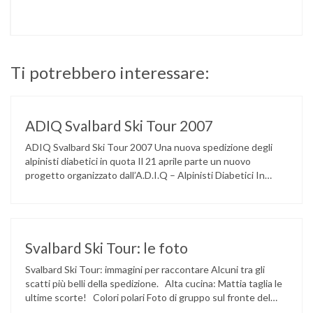
Ti potrebbero interessare:
ADIQ Svalbard Ski Tour 2007
ADIQ Svalbard Ski Tour 2007 Una nuova spedizione degli
alpinisti diabetici in quota Il 21 aprile parte un nuovo
progetto organizzato dall’A.D.I.Q – Alpinisti Diabetici In
Quota. Il progetto è stato denominato “ADIQ Svalbard Ski
Tour 2007” con un focus del tutto particolare sulla gestione
del Diabete, in quanto oltre all’impegno richiesto dalle
elevate performances …
Svalbard Ski Tour: le foto
Svalbard Ski Tour: immagini per raccontare Alcuni tra gli
scatti più belli della spedizione. Alta cucina: Mattia taglia le
ultime scorte! Colori polari Foto di gruppo sul fronte del
Tunabrain che si immette nel mare ghiacciato Il gruppo