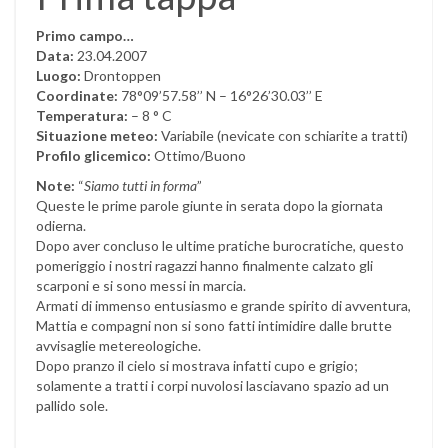
Primo campo…
Data:
23.04.2007
Luogo:
Drontoppen
Coordinate:
78°09’57.58’’ N – 16°26’30.03’’ E
Temperatura:
– 8 ° C
Situazione meteo:
Variabile (nevicate con schiarite a tratti)
Profilo glicemico:
Ottimo/Buono
Note:
“
Siamo tutti in forma
”
Queste le prime parole giunte in serata dopo la giornata
odierna.
Dopo aver concluso le ultime pratiche burocratiche, questo
pomeriggio i nostri ragazzi hanno finalmente calzato gli
scarponi e si sono messi in marcia.
Armati di immenso entusiasmo e grande spirito di avventura,
Mattia e compagni non si sono fatti intimidire dalle brutte
avvisaglie metereologiche.
Dopo pranzo il cielo si mostrava infatti cupo e grigio;
solamente a tratti i corpi nuvolosi lasciavano spazio ad un
pallido sole.