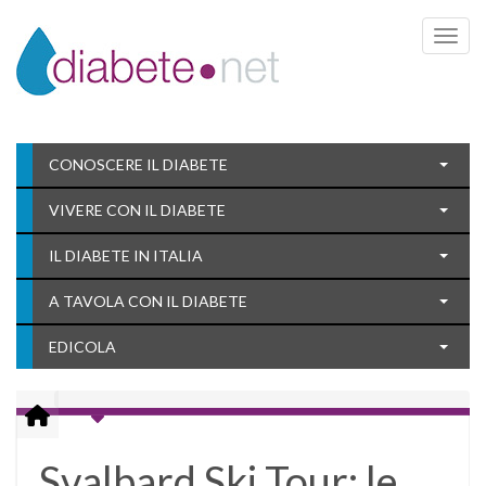
Toggle 
CONOSCERE IL DIABETE
VIVERE CON IL DIABETE
IL DIABETE IN ITALIA
A TAVOLA CON IL DIABETE
EDICOLA
Svalbard Ski Tour: le