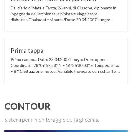
Dal diario di Mattia Tanza, 26 anni, di Clusone, diplomato in
ingegneria dell’ambiente, alpinista e viaggiatore
diabetico.Finalmente si parte!Data: 20.04.2007 Luogo:
Clusone Coordinate: 45° 53′ 32.40” N – 9° 56’37.20” E
Temperatura: 15 ° C Situazione meteo: sereno Profilo
glicemico: ottimoNote: Finalmente si parte, dopo lunghi
giorni di attesa, di preparativi e di faccende da …
Prima tappa
Primo campo… Data: 23.04.2007 Luogo: Drontoppen
Coordinate: 78°09’57.58’’ N – 16°26’30.03’’ E Temperatura:
– 8 ° C Situazione meteo: Variabile (nevicate con schiarite a
tratti) Profilo glicemico: Ottimo/Buono Note: “Siamo tutti in
forma”Queste le prime parole giunte in serata dopo la
giornata odierna. Dopo aver concluso le ultime pratiche
burocratiche, questo pomeriggio i nostri ragazzi …
CONTOUR
Sistemi per il monitoraggio della glicemia.