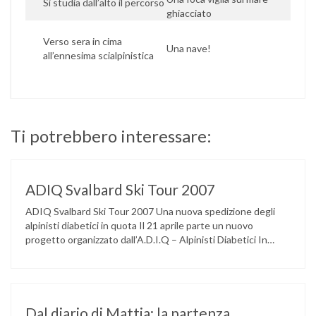
Si studia dall’alto il percorso
ghiacciato
Verso sera in cima
Una nave!
all’ennesima scialpinistica
Ti potrebbero interessare:
ADIQ Svalbard Ski Tour 2007
ADIQ Svalbard Ski Tour 2007 Una nuova spedizione degli
alpinisti diabetici in quota Il 21 aprile parte un nuovo
progetto organizzato dall’A.D.I.Q – Alpinisti Diabetici In
Quota. Il progetto è stato denominato “ADIQ Svalbard Ski
Tour 2007” con un focus del tutto particolare sulla gestione
del Diabete, in quanto oltre all’impegno richiesto dalle
elevate performances …
Dal diario di Mattia: la partenza