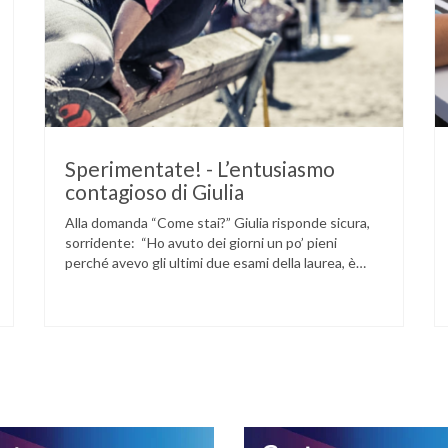
Sperimentate! - L’entusiasmo
contagioso di Giulia
Alla domanda “Come stai?” Giulia risponde sicura,
sorridente: “Ho avuto dei giorni un po’ pieni
perché avevo gli ultimi due esami della laurea, è
stata una settimana bella intensa! Però ho fatto
l’ultimo stamattina, dai mi sembra che sia andato
bene quindi adesso mi godo un po’ più di relax!” Se
questa risposta vi sembra …