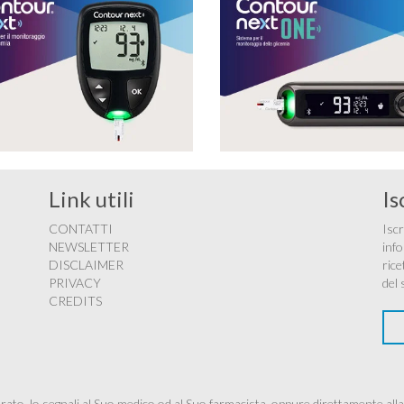
Link utili
Is
CONTATTI
Iscr
NEWSLETTER
info
DISCLAIMER
rice
PRIVACY
del 
CREDITS
ato, lo segnali al Suo medico od al Suo farmacista, oppure direttamente alla