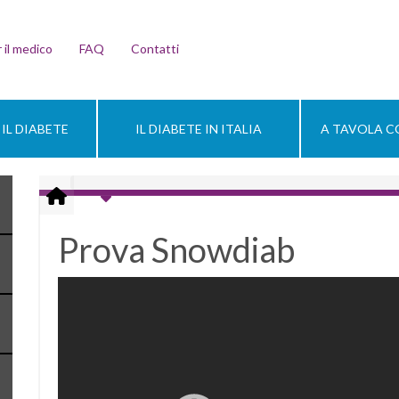
 il medico
FAQ
Contatti
IL DIABETE
IL DIABETE IN ITALIA
A TAVOLA CO
Prova Snowdiab