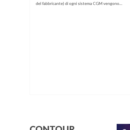
del fabbricante) di ogni sistema CGM vengono
indicate specifiche situazioni in cui può essere
necessario effettuare una glicemia capillare di
controllo.
CONTOUR