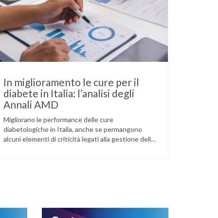
In miglioramento le cure per il
diabete in Italia: l’analisi degli
Annali AMD
Migliorano le performance delle cure
diabetologiche in Italia, anche se permangono
alcuni elementi di criticità legati alla gestione della
patologia e delle complicanze correlate: è quanto
emerge dagli ultimi Annali AMD, il report nazionale
più completo sull’assistenza diabetologica nel
nostro Paese realizzato ogni anno dall’Associazione
Medici Diabetologi. Il report, presentato lo scorso
23 maggio al …