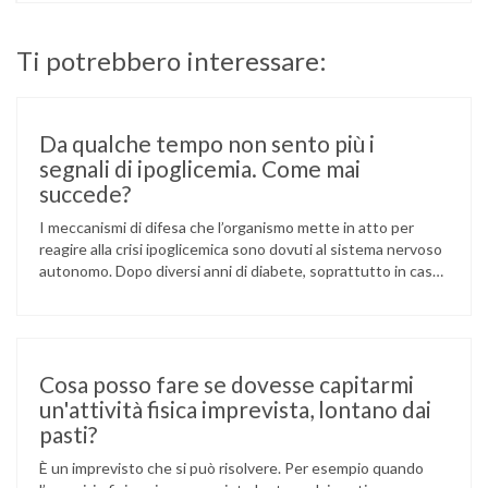
Ti potrebbero interessare:
Da qualche tempo non sento più i
segnali di ipoglicemia. Come mai
succede?
I meccanismi di difesa che l’organismo mette in atto per
reagire alla crisi ipoglicemica sono dovuti al sistema nervoso
autonomo. Dopo diversi anni di diabete, soprattutto in caso
di scompenso glicometabolico prolungato, si può sviluppare
una diminuita funzionalità del sistema nervoso autonomo,
detta “neuropatia autonomica”. Si può così avere un mancato
avvertimento della crisi ipoglicemica. …
Cosa posso fare se dovesse capitarmi
un'attività fisica imprevista, lontano dai
pasti?
È un imprevisto che si può risolvere. Per esempio quando