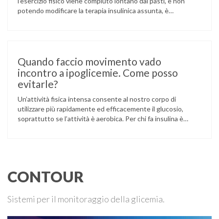
l’esercizio fisico viene compiuto lontano dai pasti, e non
potendo modificare la terapia insulinica assunta, è
necessario conoscere il valore della glicemia prima di
intraprendere l’attività. In base al valore misurato potrebbe
essere necessario assumere carboidrati e nel caso in cui la
glicemia fosse superiore …
Quando faccio movimento vado
incontro a ipoglicemie. Come posso
evitarle?
Un’attività fisica intensa consente al nostro corpo di
utilizzare più rapidamente ed efficacemente il glucosio,
soprattutto se l’attività è aerobica. Per chi fa insulina è
essenziale tener conto del maggior rischio legato ad un
rapido abbassamento della glicemia e possono venir
applicate strategie per ridurne il rischio. È però
fondamentale confrontarsi con il proprio diabetologo …
CONTOUR
Sistemi per il monitoraggio della glicemia.