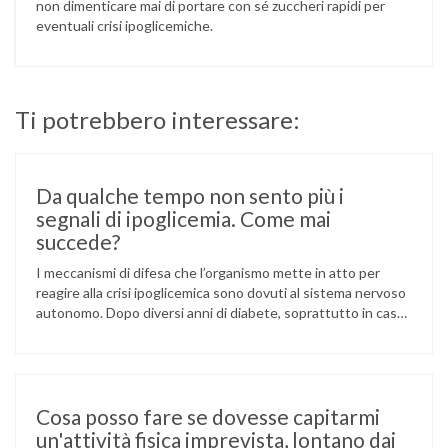
non dimenticare mai di portare con sé zuccheri rapidi per
eventuali crisi ipoglicemiche.
Ti potrebbero interessare:
Da qualche tempo non sento più i
segnali di ipoglicemia. Come mai
succede?
I meccanismi di difesa che l’organismo mette in atto per
reagire alla crisi ipoglicemica sono dovuti al sistema nervoso
autonomo. Dopo diversi anni di diabete, soprattutto in caso
di scompenso glicometabolico prolungato, si può sviluppare
una diminuita funzionalità del sistema nervoso autonomo,
detta “neuropatia autonomica”. Si può così avere un mancato
avvertimento della crisi ipoglicemica. …
Cosa posso fare se dovesse capitarmi
un'attività fisica imprevista, lontano dai