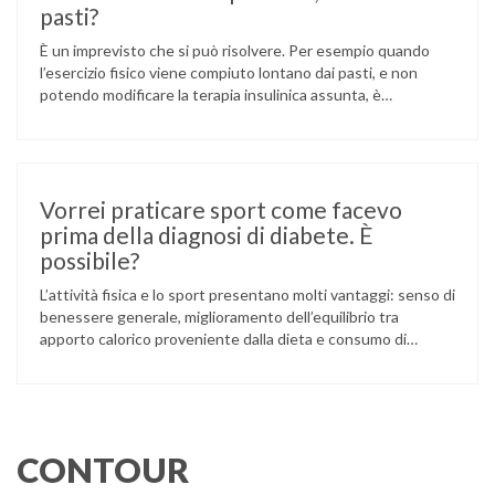
pasti?
È un imprevisto che si può risolvere. Per esempio quando
l’esercizio fisico viene compiuto lontano dai pasti, e non
potendo modificare la terapia insulinica assunta, è
necessario conoscere il valore della glicemia prima di
intraprendere l’attività. In base al valore misurato potrebbe
essere necessario assumere carboidrati e nel caso in cui la
glicemia fosse superiore …
Vorrei praticare sport come facevo
prima della diagnosi di diabete. È
possibile?
L’attività fisica e lo sport presentano molti vantaggi: senso di
benessere generale, miglioramento dell’equilibrio tra
apporto calorico proveniente dalla dieta e consumo di
energia, maggior sicurezza di sé, superamento del
“complesso di diversità”. Lo sport può aiutare le persone con
diabete a mantenere un buon controllo glicemico. Prima di
riprendere l’attività sportiva è buona prassi …
CONTOUR