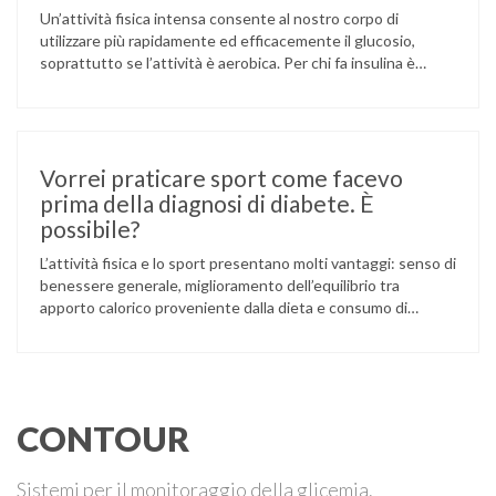
Un’attività fisica intensa consente al nostro corpo di
utilizzare più rapidamente ed efficacemente il glucosio,
soprattutto se l’attività è aerobica. Per chi fa insulina è
essenziale tener conto del maggior rischio legato ad un
rapido abbassamento della glicemia e possono venir
applicate strategie per ridurne il rischio. È però
fondamentale confrontarsi con il proprio diabetologo …
Vorrei praticare sport come facevo
prima della diagnosi di diabete. È
possibile?
L’attività fisica e lo sport presentano molti vantaggi: senso di
benessere generale, miglioramento dell’equilibrio tra
apporto calorico proveniente dalla dieta e consumo di
energia, maggior sicurezza di sé, superamento del
“complesso di diversità”. Lo sport può aiutare le persone con
diabete a mantenere un buon controllo glicemico. Prima di
riprendere l’attività sportiva è buona prassi …
CONTOUR
Sistemi per il monitoraggio della glicemia.