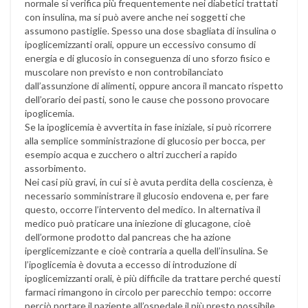
normale si verifica più frequentemente nei diabetici trattati
con insulina, ma si può avere anche nei soggetti che
assumono pastiglie. Spesso una dose sbagliata di insulina o
ipoglicemizzanti orali, oppure un eccessivo consumo di
energia e di glucosio in conseguenza di uno sforzo fisico e
muscolare non previsto e non controbilanciato
dall’assunzione di alimenti, oppure ancora il mancato rispetto
dell’orario dei pasti, sono le cause che possono provocare
ipoglicemia.
Se la ipoglicemia è avvertita in fase iniziale, si può ricorrere
alla semplice somministrazione di glucosio per bocca, per
esempio acqua e zucchero o altri zuccheri a rapido
assorbimento.
Nei casi più gravi, in cui si è avuta perdita della coscienza, è
necessario somministrare il glucosio endovena e, per fare
questo, occorre l’intervento del medico. In alternativa il
medico può praticare una iniezione di glucagone, cioè
dell’ormone prodotto dal pancreas che ha azione
iperglicemizzante e cioè contraria a quella dell’insulina. Se
l’ipoglicemia è dovuta a eccesso di introduzione di
ipoglicemizzanti orali, è più difficile da trattare perché questi
farmaci rimangono in circolo per parecchio tempo: occorre
perciò portare il paziente all’ospedale il più presto possibile.