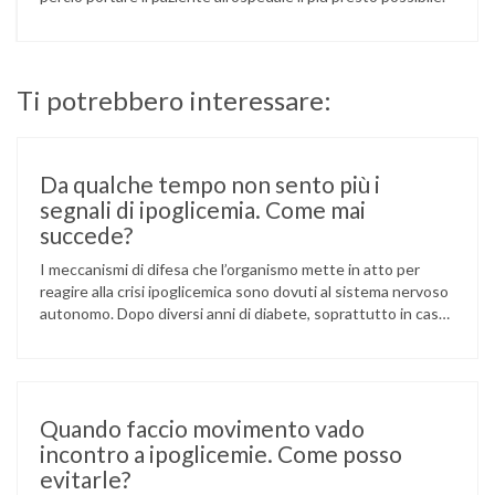
Ti potrebbero interessare:
Da qualche tempo non sento più i
segnali di ipoglicemia. Come mai
succede?
I meccanismi di difesa che l’organismo mette in atto per
reagire alla crisi ipoglicemica sono dovuti al sistema nervoso
autonomo. Dopo diversi anni di diabete, soprattutto in caso
di scompenso glicometabolico prolungato, si può sviluppare
una diminuita funzionalità del sistema nervoso autonomo,
detta “neuropatia autonomica”. Si può così avere un mancato
avvertimento della crisi ipoglicemica. …
Quando faccio movimento vado
incontro a ipoglicemie. Come posso
evitarle?