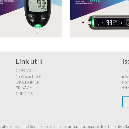
Link utili
Is
CONTATTI
Iscr
NEWSLETTER
info
DISCLAIMER
rice
PRIVACY
del 
CREDITS
ato, lo segnali al Suo medico od al Suo farmacista, oppure direttamente alla