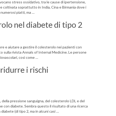
rovocano stress ossidativo, tra le cause di ipertensione,
 coltivata soprattutto in India, Cina e Birmania dove i
i numerosi piatti, ma …
olo nel diabete di tipo 2
ore e aiutare a gestire il colesterolo nei pazienti con
cato sulla rivista Annals of Internal Medicine. Le persone
iovascolari, così come …
idurre i rischi
ia, della pressione sanguigna, del colesterolo LDL e del
ne con diabete. Sembra questo il risultato di una ricerca
iabete (di tipo 2, ma in alcuni casi …