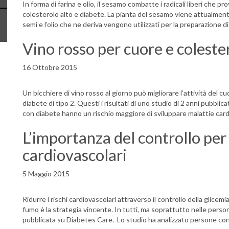
In forma di farina e olio, il sesamo combatte i radicali liberi che p
colesterolo alto e diabete. La pianta del sesamo viene attualmente
semi e l’olio che ne deriva vengono utilizzati per la preparazione d
Vino rosso per cuore e colester
16 Ottobre 2015
Un bicchiere di vino rosso al giorno può migliorare l’attività del cu
diabete di tipo 2. Questi i risultati di uno studio di 2 anni pubbli
con diabete hanno un rischio maggiore di sviluppare malattie card
L’importanza del controllo per r
cardiovascolari
5 Maggio 2015
Ridurre i rischi cardiovascolari attraverso il controllo della glicem
fumo è la strategia vincente. In tutti, ma soprattutto nelle perso
pubblicata su Diabetes Care. Lo studio ha analizzato persone con d