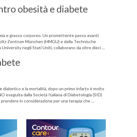
ntro obesità e diabete
cemia e grasso corporeo. Un promettente passo avanti
elmholtz Zentrum München (HMGU) e della Technische
University negli Stati Uniti, collaborano da oltre dieci …
abete
te diabetico e la mortalità, dopo un primo infarto è molto
RNO eseguita dalla Società Italiana di Diabetologia (SID)
 prendere in considerazione per una terapia che …