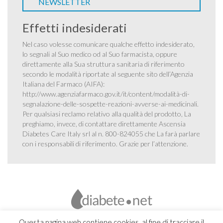
NEWSLETTER
Effetti indesiderati
Nel caso volesse comunicare qualche effetto indesiderato,
lo segnali al Suo medico od al Suo farmacista, oppure
direttamente alla Sua struttura sanitaria di riferimento
secondo le modalità riportate al seguente sito dell’Agenzia
Italiana del Farmaco (AIFA):
http://www.agenziafarmaco.gov.it/it/content/modalità-di-
segnalazione-delle-sospette-reazioni-avverse-ai-medicinali
.
Per qualsiasi reclamo relativo alla qualità del prodotto, La
preghiamo, invece, di contattare direttamente Ascensia
Diabetes Care Italy srl al n. 800-824055 che La farà parlare
con i responsabili di riferimento. Grazie per l’attenzione.
Questa pagina web contiene cookies, al fine di tracciare il