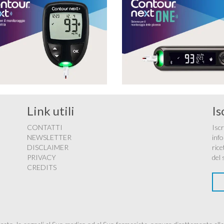
Link utili
Is
CONTATTI
Iscr
NEWSLETTER
info
DISCLAIMER
rice
PRIVACY
del 
CREDITS