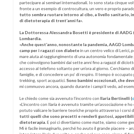
partecipare ai seminari internazionali. Io sono stata cinque vo
fronte a un esempio di controcultura, un vero e proprio parad
tutto sembra ruotare intorno al cibo, a livello sanitario, i
di dietoterapia di trent’anni fa
».
La Dottoressa Alessandra
Bosetti è presidente di AADG 
Lombardia.
«
Anche quest’anno, nonostante la pandemia, AAGD Lomb
camp per i
ragazzi con diabete
in un centro velico di Lerici
,
p
mare aiuta al raggiungimento di una autonomia fondamentale 
che coinvolgono bambini dai sette anni fino a ragazzi di dicio
accesso al telefono soltanto per un’ora al giorno. Cerchiamo di
famiglie, e di concedere un po’ di respiro. Il tempo è occupato 
trekking, sport acquatici.
Sono bambini eccezionali, che dev
mi commuovo ancora, quando durante i campi li vedo, ad esempi
Le chiedo come sia avvenuto l’incontro con
Ilaria Bertinelli
(
«L’incontro con Ilaria è avvenuto tramite un’associazione e ho
potuto valicare le barriere teoriche proprio attraverso i corsi 
tutti quelli che sono precetti e renderli gustosi, appetibil
dietoterapia
. E poi ci divertiamo come matte, siamo come gem
Mi è facile immaginarlo, perché ho avuto il grande piacere – anz