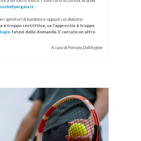
te a un sacro fuoco. I suoi corsi di cucina, ai quali
nochefpergaia.it
.
r i genitori di bambini e ragazzi col diabete:
ta è troppo restrittiva, se l’approccio è troppo
logie
, fatevi delle domande. E cercate un altro
A cura di Patrizia Dall’Argine