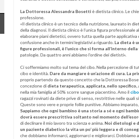
La Dottoressa
Alessandra Bosetti
è dietista clinico. Le chi
professione.
«Il dietista clinico è un tecnico della nutrizione, laureato in die
della diagnosi. Il dietista clinico è l’unica figura professionale 
elaborare piani dietetici, ovvero tutta quella parte applicativa
confusione anche in termini legislativi a riguardo.
La dieta è u
figure professionali, è l’unico che si forma all’interno dell
patologie. Da quattro anni abbiamo l’ordine dei dietisti».
Ci soffermiamo molto sul tema del cibo. Nella percezione di tu
cibo e identità.
Dare da mangiare è un’azione di cura. La p
proprio partendo da questo concetto che la Dottoressa Bosetti
concezione di
dieta terapeutica, applicata, nello specifico,
nella mia famiglia al 50% scorre sangue piacentino. Amo il
cibo
ragazzi rovinati da diete prive di senso, restrittive nelle quali
Queste sono vere e proprie follie punitive. Abbiamo imparato, gr
Sappiamo che ogni bambino è una storia a sé e ogni bambi
dovrà essere prescrittiva soltanto nel momento dell’esor
di declinare il mio lavoro tra scienza e anima.
Noi dietologi e 
un paziente diabetico la vita un po’ più leggera e di conse
che dobbiamo informarci, aggiornarci e migliorarci. Dobbiamo a