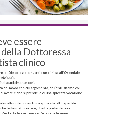
eve essere
o della Dottoressa
ista clinico
e di Dietologia e nutrzione clinica all’Ospedale
utrizione
‘».
 indiscutibilmente così.
atta del modo con cui argomenta, dell’entusiasmo col
 di avere e che si prende, e di una spiccata vocazione
e nella nutrizione clinica applicata, all’Ospedale
 che ha lasciato correre, che ha preferito non
i.
Per farla breve, non se n’è lavata le mani.