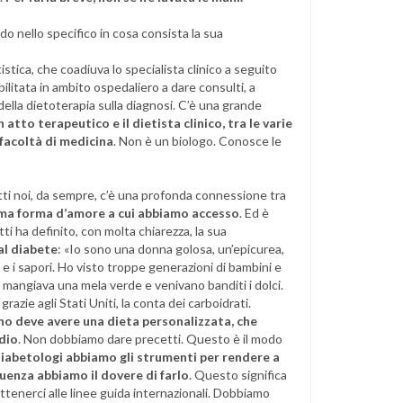
edo nello specifico in cosa consista la sua
tistica, che coadiuva lo specialista clinico a seguito
abilitata in ambito ospedaliero a dare consulti, a
 della dietoterapia sulla diagnosi. C’è una grande
n atto terapeutico e il dietista clinico, tra le varie
a facoltà di medicina
. Non è un biologo. Conosce le
tti noi, da sempre, c’è una profonda connessione tra
rima forma d’amore a cui abbiamo accesso
. Ed è
 ha definito, con molta chiarezza, la sua
 al diabete
: «Io sono una donna golosa, un’epicurea,
e i sapori. Ho visto troppe generazioni di bambini e
 si mangiava una mela verde e venivano banditi i dolci.
azie agli Stati Uniti, la conta dei carboidrati.
no deve avere una dieta personalizzata, che
dio
. Non dobbiamo dare precetti. Questo è il modo
diabetologi abbiamo gli strumenti per rendere a
guenza abbiamo il dovere di farlo
. Questo significa
ttenerci alle linee guida internazionali. Dobbiamo