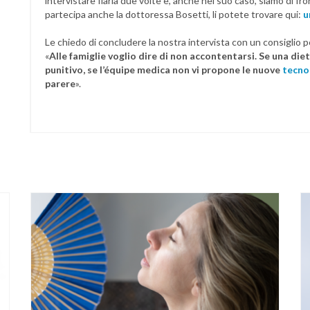
intervistare Ilaria due volte e, anche nel suo caso, siamo di fron
partecipa anche la dottoressa Bosetti, li potete trovare qui:
u
Le chiedo di concludere la nostra intervista con un consiglio pe
«
Alle famiglie voglio dire di non accontentarsi. Se una die
punitivo, se l’équipe medica non vi propone le nuove
tecno
parere
».