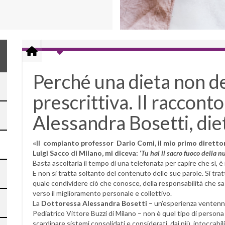
Perché una dieta non d
prescrittiva. Il raccont
Alessandra Bosetti, diet
«Il compianto professor Dario Comi, il mio primo direttor
Luigi Sacco di Milano, mi diceva: ‘
Tu hai il sacro fuoco della n
Basta ascoltarla il tempo di una telefonata per capire che sì, è
E non si tratta soltanto del contenuto delle sue parole. Si tr
quale condividere ciò che conosce, della responsabilità che sa
verso il miglioramento personale e collettivo.
La
Dottoressa Alessandra Bosetti
– un’esperienza ventennal
Pediatrico Vittore Buzzi di Milano – non è quel tipo di persona
scardinare sistemi consolidati e considerati, dai più, intoccabil