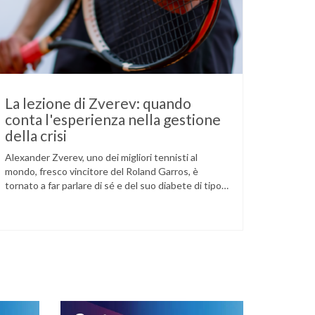
La lezione di Zverev: quando
conta l'esperienza nella gestione
della crisi
Alexander Zverev, uno dei migliori tennisti al
mondo, fresco vincitore del Roland Garros, è
tornato a far parlare di sé e del suo diabete di tipo
1 dopo la semifinale del torneo di Halle, persa
contro Taylor Fritz. Il tennista tedesco ha
raccontato che un malfunzionamento del sensore
per il monitoraggio continuo del glucosio (CGM) …