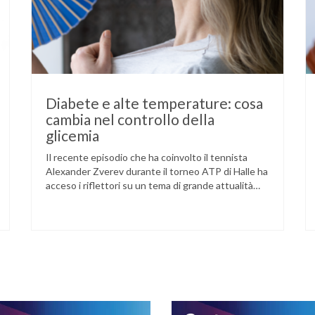
Diabete e alte temperature: cosa
cambia nel controllo della
glicemia
Il recente episodio che ha coinvolto il tennista
Alexander Zverev durante il torneo ATP di Halle ha
acceso i riflettori su un tema di grande attualità
per chi convive con il diabete. L’atleta, che ha il
diabete di tipo 1, ha raccontato che un’anomalia
nella rilevazione del sensore di monitoraggio del
glucosio lo aveva portato …