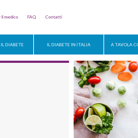
 il medico
FAQ
Contatti
IL DIABETE
IL DIABETE IN ITALIA
A TAVOLA CO