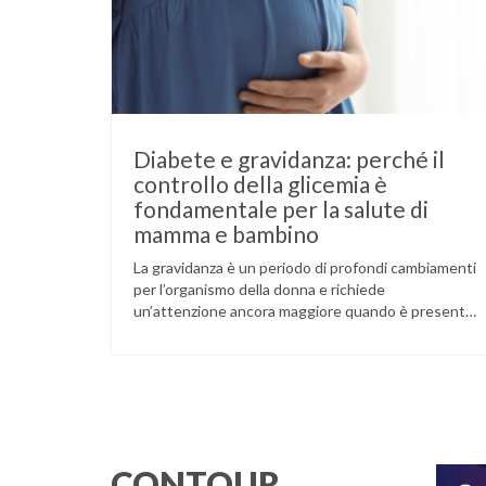
Diabete e gravidanza: perché il
controllo della glicemia è
fondamentale per la salute di
mamma e bambino
La gravidanza è un periodo di profondi cambiamenti
per l’organismo della donna e richiede
un’attenzione ancora maggiore quando è presente
il diabete. Che la condizione fosse già nota prima
del concepimento, come nel caso del diabete di
tipo 1 o di tipo 2, oppure compaia per la prima volta
durante la gestazione (diabete gestazionale),
mantenere …
CONTOUR