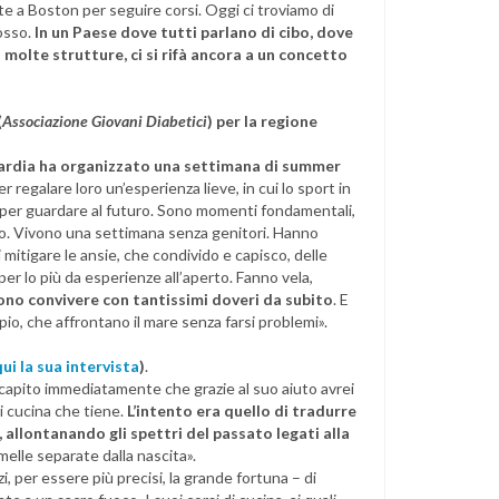
lte a Boston per seguire corsi. Oggi ci troviamo di
osso.
In un Paese dove tutti parlano di cibo, dove
n molte strutture, ci si rifà ancora a un concetto
(
Associazione Giovani Diabetici
) per la regione
ardia ha
organizzato una settimana
di summer
er regalare loro un’esperienza lieve, in cui lo sport in
per guardare al futuro. Sono momenti fondamentali,
tto. Vivono una settimana senza genitori. Hanno
 mitigare le ansie, che condivido e capisco, delle
per lo più da esperienze all’aperto. Fanno vela,
ono convivere con tantissimi doveri da subito
. E
o, che affrontano il mare senza farsi problemi».
qui la sua intervista
)
.
 capito immediatamente che grazie al suo aiuto avrei
di cucina che tiene.
L’intento era quello di tradurre
i, allontanando gli spettri del passato legati alla
elle separate dalla nascita».
i, per essere più precisi, la grande fortuna – di