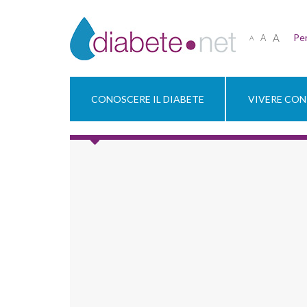
A
Per
A
A
CONOSCERE IL DIABETE
VIVERE CON 