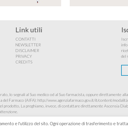
Link utili
Is
CONTATTI
Iscr
NEWSLETTER
info
DISCLAIMER
rice
PRIVACY
del 
CREDITS
ato, lo segnali al Suo medico od al Suo farmacista, oppure direttamente alla
ana del Farmaco (AIFA):
http://www.agenziafarmaco.gov.it/it/content/modalità
à del prodotto, La preghiamo, invece, di contattare direttamente Ascensia Dia
’attenzione.
namento e l'utilizzo del sito. Ogni operazione di trasferimento e tratt