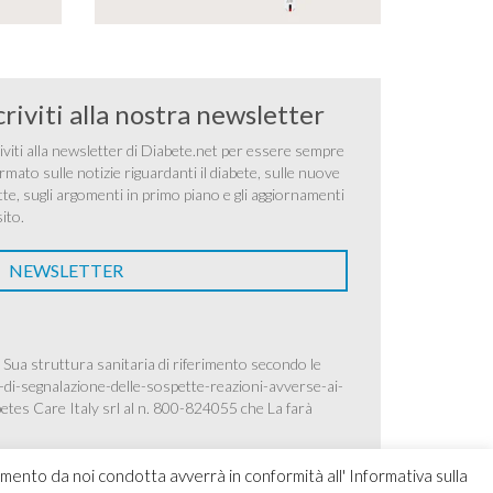
criviti alla nostra newsletter
iviti alla newsletter di Diabete.net per essere sempre
rmato sulle notizie riguardanti il diabete, sulle nuove
tte, sugli argomenti in primo piano e gli aggiornamenti
sito.
NEWSLETTER
 Sua struttura sanitaria di riferimento secondo le
-di-segnalazione-delle-sospette-reazioni-avverse-ai-
betes Care Italy srl al n. 800-824055 che La farà
amento da noi condotta avverrà in conformità all' Informativa sulla