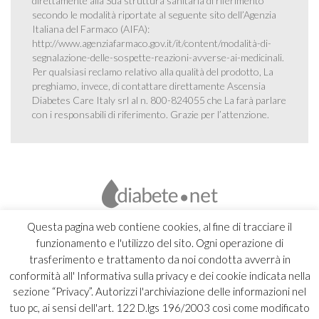
direttamente alla Sua struttura sanitaria di riferimento
secondo le modalità riportate al seguente sito dell’Agenzia
Italiana del Farmaco (AIFA):
http://www.agenziafarmaco.gov.it/it/content/modalità-di-
segnalazione-delle-sospette-reazioni-avverse-ai-medicinali
.
Per qualsiasi reclamo relativo alla qualità del prodotto, La
preghiamo, invece, di contattare direttamente Ascensia
Diabetes Care Italy srl al n. 800-824055 che La farà parlare
con i responsabili di riferimento. Grazie per l’attenzione.
Questa pagina web contiene cookies, al fine di tracciare il
funzionamento e l'utilizzo del sito. Ogni operazione di
trasferimento e trattamento da noi condotta avverrà in
conformità all' Informativa sulla privacy e dei cookie indicata nella
sezione “Privacy”. Autorizzi l'archiviazione delle informazioni nel
tuo pc, ai sensi dell'art. 122 D.lgs 196/2003 così come modificato