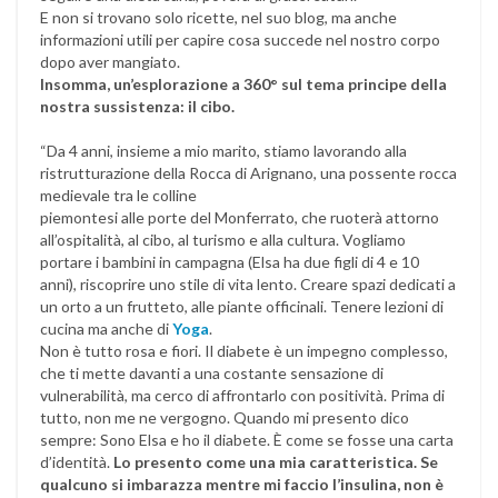
E non si trovano solo ricette, nel suo blog, ma anche
informazioni utili per capire cosa succede nel nostro corpo
dopo aver mangiato.
Insomma, un’esplorazione a 360° sul tema principe della
nostra sussistenza: il cibo.
“Da 4 anni, insieme a mio marito, stiamo lavorando alla
ristrutturazione della Rocca di Arignano, una possente rocca
medievale tra le colline
piemontesi alle porte del Monferrato, che ruoterà attorno
all’ospitalità, al cibo, al turismo e alla cultura. Vogliamo
portare i bambini in campagna (Elsa ha due figli di 4 e 10
anni), riscoprire uno stile di vita lento. Creare spazi dedicati a
un orto a un frutteto, alle piante officinali. Tenere lezioni di
cucina ma anche di
Yoga
.
Non è tutto rosa e fiori. Il diabete è un impegno complesso,
che ti mette davanti a una costante sensazione di
vulnerabilità, ma cerco di affrontarlo con positività. Prima di
tutto, non me ne vergogno. Quando mi presento dico
sempre: Sono Elsa e ho il diabete. È come se fosse una carta
d’identità.
Lo presento come una mia caratteristica. Se
qualcuno si imbarazza mentre mi faccio l’insulina, non è