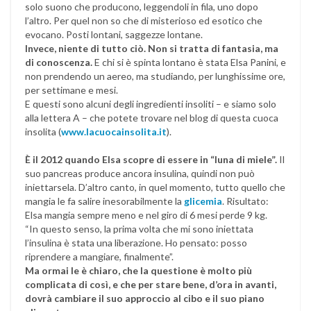
solo suono che producono, leggendoli in fila, uno dopo
l’altro. Per quel non so che di misterioso ed esotico che
evocano. Posti lontani, saggezze lontane.
Invece, niente di tutto ciò. Non si tratta di fantasia, ma
di conoscenza.
E chi si è spinta lontano è stata Elsa Panini, e
non prendendo un aereo, ma studiando, per lunghissime ore,
per settimane e mesi.
E questi sono alcuni degli ingredienti insoliti – e siamo solo
alla lettera A – che potete trovare nel blog di questa cuoca
insolita (
www.lacuocainsolita.it
).
È il 2012 quando Elsa scopre di essere in “luna di miele”.
Il
suo pancreas produce ancora insulina, quindi non può
iniettarsela. D’altro canto, in quel momento, tutto quello che
mangia le fa salire inesorabilmente la
glicemia
. Risultato:
Elsa mangia sempre meno e nel giro di 6 mesi perde 9 kg.
“In questo senso, la prima volta che mi sono iniettata
l’insulina è stata una liberazione. Ho pensato: posso
riprendere a mangiare, finalmente”.
Ma ormai le è chiaro, che la questione è molto più
complicata di così, e che per stare bene, d’ora in avanti,
dovrà cambiare il suo approccio al cibo e il suo piano