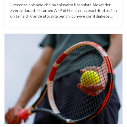
Il recente episodio che ha coinvolto il tennista Alexander
Zverev durante il torneo ATP di Halle ha acceso i riflettori su
un tema di grande attualità per chi convive con il diabete.
L’atleta, che ha il diabete di tipo 1, ha raccontato che
un’anomalia nella rilevazione del sensore di monitoraggio del
glucosio lo aveva portato …