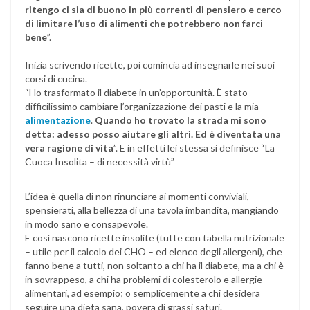
ritengo ci sia di buono in più correnti di pensiero e cerco
di limitare l’uso di alimenti che potrebbero non farci
bene
”.
Inizia scrivendo ricette, poi comincia ad insegnarle nei suoi
corsi di cucina.
“Ho trasformato il diabete in un’opportunità. È stato
difficilissimo cambiare l’organizzazione dei pasti e la mia
alimentazione
.
Quando ho trovato la strada mi sono
detta: adesso posso aiutare gli altri. Ed è diventata una
vera ragione di vita
”. E in effetti lei stessa si definisce “La
Cuoca Insolita – di necessità virtù”
L’idea è quella di non rinunciare ai momenti conviviali,
spensierati, alla bellezza di una tavola imbandita, mangiando
in modo sano e consapevole.
E così nascono ricette insolite (tutte con tabella nutrizionale
– utile per il calcolo dei CHO – ed elenco degli allergeni), che
fanno bene a tutti, non soltanto a chi ha il diabete, ma a chi è
in sovrappeso, a chi ha problemi di colesterolo e allergie
alimentari, ad esempio; o semplicemente a chi desidera
seguire una dieta sana, povera di grassi saturi.