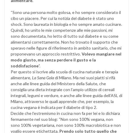
alimentare.
“Sono una persona molto golosa, e ho sempre considerato il
cibo un piacere. Per cui la notizia del diabete è stato uno
shock. Sono laureata in biologia e ho sempre amato cucinare.
Quindi, ho unito le mie competenze alle mie passioni, mi
sono documentata, ho letto di tutto sul diabete e su come
alimentarsi correttamente. Non ho trovato il supporto che
speravo nelle figure di riferimento in ambito sanitario, che mi
proponevano un approccio restrittivo.
Volevo mangiare nel
modo giusto, ma senza perdere il gusto e la
soddisfazione
”.
Per questo si iscrive alla scuola di cucina naturale e terapia
alimentare,
La Sana Gola
di Milano. Ma nei suoi piatti si rifà
anche alle linee guida del Ministero della Salute, che
consiglia una dieta integrale con l’ampio utilizzo di cereali
integrali, legumi e verdure, e anche alle linee guida dell’ASL di
Milano, attraverso le quali apprende che, per esempio, la
cucina vegana è indicata per il diabete di tipo 2.
Decide che l’estremismo in cucina non fa per lei e lo dichiara
fermamente nel suo blog: “Non sono 100% vegana, non
sono 100% vegetariana, non sono 100% macrobiotica e non
voglio essere etichettata.
Prendo solo tutto quello che