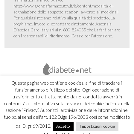
http://www.agenziafarmaco.gov.it/it/content/modalità-di-
segnalazione-delle-sospette-reazioni-avverse-ai-medicinali
.
Per qualsiasi reclamo relativo alla qualità del prodotto, La
preghiamo, invece, di contattare direttamente Ascensia
Diabetes Care Italy srl al n. 800-824055 che La farà parlare
con i responsabili di riferimento. Grazie per l’attenzione.
Questa pagina web contiene cookies, al fine di tracciare il
funzionamento e l'utilizzo del sito. Ogni operazione di
trasferimento e trattamento da noi condotta avverrà in
conformità all' Informativa sulla privacy e dei cookie indicata nella
sezione “Privacy”. Autorizzi l'archiviazione delle informazioni nel
tuo pc, ai sensi dell'art. 122 D.lgs 196/2003 così come modificato
dal D.lgs 69/2012.
Accetto
Impostazioni cookie
Copyright 2026 Ascensia Diabetes Care Italy srl |
Credits