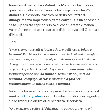
Inizia così il dialogo con
Valentina Marallo
, che proprio
quest’anno, all’età di 28 anni ne ha compiuti anche
25 di
diabete
. Un esordio “classico” lo definisce, fatto di
dimagrimento improvviso, fame continua e un eccesso di
sete
. Il pediatra capisce subito di cosa si tratta e manda
Valentina nel neonato reparto di diabetologia dell’Ospedale
di Napoli.
E poi?
“I miei si sono guardati in faccia e si sono detti ‘
ora si inizia a
lavorare
’. Perché per loro era importante che io vivessi al meglio la
mia condizione, soprattutto dal punto di vista sociale. Ho davvero
da ringraziarli perché se c’è una cosa che non ho mai sentito come
un peso è la parte relazionale di questa vita.
Sono stata molto
fortunata perché non ho subito discriminazioni, anzi, da
bambina i compagni di classe facevano a gara per
accompagnarmi in bagno e fare la puntura
.”
Valentina ha vissuto una vita piena, fatta di passioni come
il
nuoto, la
fotografia
e i cani
. Dumbo, uno dei suoi cagnolini,
siede tranquillo dietro di lei per tutta l’intervista.
“Ora è anziano e soffre di Alzheimer, ma quando eravamo più