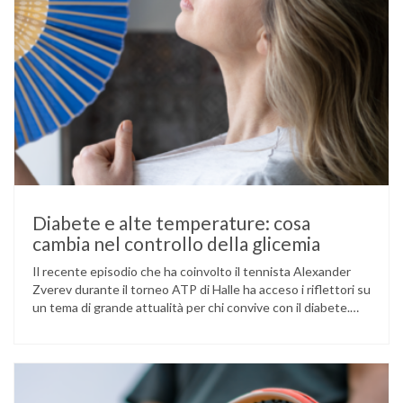
Diabete e alte temperature: cosa
cambia nel controllo della glicemia
Il recente episodio che ha coinvolto il tennista Alexander
Zverev durante il torneo ATP di Halle ha acceso i riflettori su
un tema di grande attualità per chi convive con il diabete.
L’atleta, che ha il diabete di tipo 1, ha raccontato che
un’anomalia nella rilevazione del sensore di monitoraggio del
glucosio lo aveva portato …