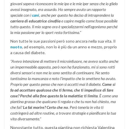
giovani sapeva riconoscere le mie ipo e le mie iper senza che io glielo
avessi insegnato, era assurdo. Ho sempre avuto un rapporto
speciale con i
cani
, anche per questo ho deciso di intraprendere la
carriera di educatrice cinofila
e capire meglio come fosse possibile
tutto questo. Il mio sogno ora è specializzarmi nell’agonismo perché
la mia passione per lo sport resta fortissima.”
Non tutte le sue passioni però sono ancora nella sua vita. Il
nuoto
, ad esempio, non lo è più da un anno e mezzo, proprio
a causa del diabete.
“Avevo intenzione di mettere il microinfusore, ne avevo scelto anche
un impermeabile apposta, però non ha funzionato, mi si sono rotti
diversi sensori e non me la sono sentita di continuare. Ne sento
tantissimo la mancanza e noto l’impatto che lo smettere ha avuto.
Proprio per questo penso che non si accetti mai il diabete.
Come si
fa ad accettare qualcosa che ti ferma, che ti impedisce di fare
cose? Perché alla fine questo fa la malattia: ti limita
. È come una
piantina grassa che qualcuno ti regala e che tu non hai chiesto, ma
che fai?
La fai morire? Certo che no
. Però tenerla in vita ti
costringerà ad altre routine, a trovare strategie e pianificare la tua
vita diversamente.”
Nonostante tutto, questa piantina non richiesta Valentina