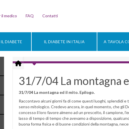
 il medico
FAQ
Contatti
IL DIABETE
IL DIABETE IN ITALIA
A TAVOLA CO
31/7/04 La montagna ed
31/7/04 La montagna ed il mito. Epilogo.
Raccontavo alcuni giorni fa di come questi luoghi, splendidi e te
senso mitologico. Credevo ancora, in quel momento, che gli Dei 
concesso il loro favore almeno ad un prescelto, il campione, l’e
lasso di tempo di tempo che avevamo a disposizione, qualcun
buona forma fisica e di buone condizioni della montagna, neces