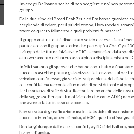
Invece gli Dei hanno scelto di non scegliere e noi non potremo
gruppo.
Dalle due cime del Broad Peak Zeus ed Era hanno guardato con o
scegliendo di celare, per il più del tempo, i loro rocciosi scra
trarre da questo fallimento e quali problemi fa nascere?
Il gruppo anzitutto si è dimostrato solido e coeso sia tra i memb
particolare con il gruppo storico che partecipò a Cho-Oyu 20
sviluppo delle future iniziative ADIQ, a cominciare dalla spedi
attraversamento dell’intero arco alpino a disciplina mista nel 
Infelici saranno gli sponsor che hanno contribuito a finanzia
successo avrebbe potuto galvanizzare l’attenzione sul nostro g
veicoliamo un “messaggio sociale” sul problema del diabete che n
o “sconfitta” ma racconta di un modo di porsi di fronte ai propri
testimonianza di stile di vita. Racconteremo anche delle nostr
della saggezza. Per questi motivi credo che come ADIQ non av
che avremo fatto in caso di successo.
Non si tratta di giustificazione ma le statistiche di ascensione
successo inferiori, anche di molto, al 50%; questo ci insegna c
Ben lungi dunque dall’essere sconfitti, agli Dei del Baltoro, m
lezione di umiltà.