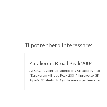
Ti potrebbero interessare:
Karakorum Broad Peak 2004
A.D.I.Q. ~ Alpinisti Diabetici In Quota: progetto
“Karakorum ~ Broad Peak 2004” Il progetto Gli
Alpinisti Diabetici In Quota sono in partenza per un
nuovo viaggio, instancabilmente ed
immancabilmente verso un’altra montagna. Dopo la
felice esperienza vissuta in Tibet nell’autunno del
2002, sul Cho Oyu, la Dea della Pietra Turchese di
8201 metri nell’Himalya, zaino …