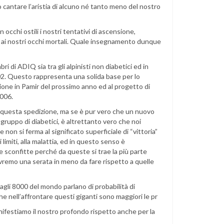
 cantare l’aristia di alcuno né tanto meno del nostro
cchi ostili i nostri tentativi di ascensione,
nni ai nostri occhi mortali. Quale insegnamento dunque
ri di ADIQ sia tra gli alpinisti non diabetici ed in
02. Questo rappresenta una solida base per lo
zione in Pamir del prossimo anno ed al progetto di
2006.
re questa spedizione, ma se è pur vero che un nuovo
ruppo di diabetici, è altrettanto vero che noi
on si ferma al significato superficiale di “vittoria”
 limiti, alla malattia, ed in questo senso è
e sconfitte perché da queste si trae la più parte
remo una serata in meno da fare rispetto a quelle
 agli 8000 del mondo parlano di probabilità di
he nell’affrontare questi giganti sono maggiori le pr
anifestiamo il nostro profondo rispetto anche per la