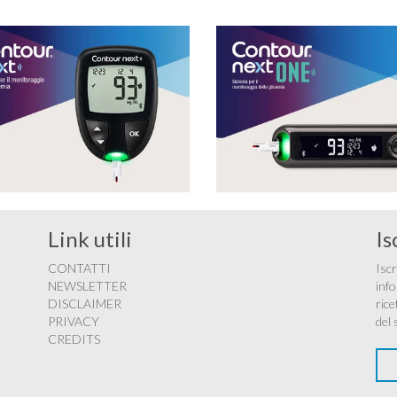
Link utili
Is
CONTATTI
Iscr
NEWSLETTER
info
DISCLAIMER
rice
PRIVACY
del 
CREDITS