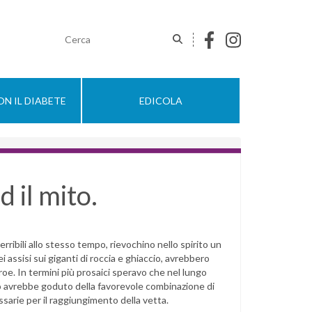
N IL DIABETE
EDICOLA
 il mito.
rribili allo stesso tempo, rievochino nello spirito un
assisi sui giganti di roccia e ghiaccio, avrebbero
roe. In termini più prosaici speravo che nel lungo
o avrebbe goduto della favorevole combinazione di
sarie per il raggiungimento della vetta.