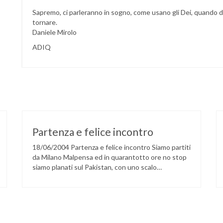
Sapremo, ci parleranno in sogno, come usano gli Dei, quando 
tornare.
Daniele Mirolo
ADIQ
Partenza e felice incontro
18/06/2004 Partenza e felice incontro Siamo partiti
da Milano Malpensa ed in quarantotto ore no stop
siamo planati sul Pakistan, con uno scalo
intermedio a Doha, in Qatar. Nell’anno del golden
jubelee per l’ascensione al K2 (1954-2004) ci
ritroviamo in molti alpinisti, un po’ da tutte le parti
del mondo, ma in verità soprattutto italiani, …