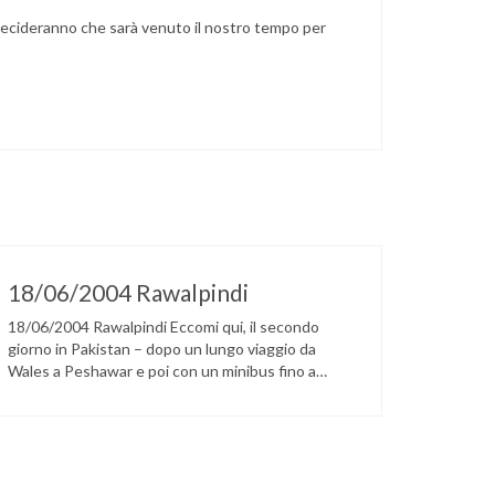
decideranno che sarà venuto il nostro tempo per
18/06/2004 Rawalpindi
18/06/2004 Rawalpindi Eccomi qui, il secondo
giorno in Pakistan – dopo un lungo viaggio da
Wales a Peshawar e poi con un minibus fino a
Rawalpindi, dove alloggiamo all’Hotel Shalimar. In
questo momento Sara e Giampaolo (il capo
spedizione) sono presso l’ufficio ministeriale di
Islamabad per richiedere i permessi per il Broad
Peak, i permessi …