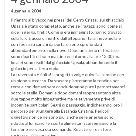
4 gennaio 2004
Il rientro al bivacco nei pressi del Cerro Cristal, sul ghiacciaio
Upsala è stato completato, anche se i ragazzi sono, come si
dice in gergo, finiti! Come si era immaginato, hanno trovato
sulla loro traccia di rientro dall’altopiano Italia, neve molla e
con i pesanti carichi da portare sono sprofondati
abbondantemente nella neve. Dopo un sonno ristoratore
sono ripartiti di buon mattino ed intorno alla ore 13.00 (ora
locale) sono usciti dal ghiacciaio Upsala, abbandonando il
ghiaccio per la terra nuda.
La traversata è finita! Il progetto volge quindi al termine con
un pieno successo. Da stasera pianteranno la tendina per
terra e con domani sera concluderanno pure i pernottamenti
sotto le stelle. Domani e dopo domani rappresentano altre
due tappe molto impegnative ma relativamente prive di
incognite particolari. Segni di passaggio, indicheranno loro il
percorso per giungere alla Estancia Cristina. Pericoli
oggettivi non ce ne sono più, anche se le energie sono
ridotte al lumicino, le scorte alimentari scarseggiano e la
tensione nervosa sta scemando. Resistere, resistere,
resistere…è l’imperativo!