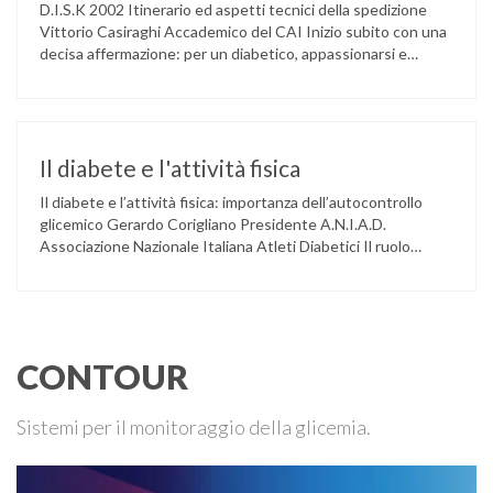
D.I.S.K 2002 Itinerario ed aspetti tecnici della spedizione
Vittorio Casiraghi Accademico del CAI Inizio subito con una
decisa affermazione: per un diabetico, appassionarsi e
frequentare l’ambiente alpino può solo giovare alla sua
salute e al suo equilibrio terapeutico. Lo affermo per
esperienza personale. Ed é proprio con questo spirito che
l’estate scorsa abbiamo organizzato le …
Il diabete e l'attività fisica
Il diabete e l’attività fisica: importanza dell’autocontrollo
glicemico Gerardo Corigliano Presidente A.N.I.A.D.
Associazione Nazionale Italiana Atleti Diabetici Il ruolo
terapeutico dell’attività fisica era conosciuto fin
dall’antichità. Areteo di Cappadocia raccomandava ai suoi
pazienti con la malattia dalle urine “del sapore di miele” di
camminare abbondantemente. Egli aveva intuito che una
regolare attività muscolare permetteva al …
CONTOUR
Sistemi per il monitoraggio della glicemia.