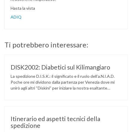
Hasta la vista
ADIQ
Ti potrebbero interessare:
DISK2002: Diabetici sul Kilimangiaro
La spedizione D.I.S.K.: il significato e il ruolo dell’a.N.I.A.D.
Poche ore mi dividono dalla partenza per Venezia dove mi
unirò agli altri “Diskini” per iniziare la nostra esaltante
avventura. In questi ultimi giorni la mia posta elettronica ed il
mio telefono sono stati particolarmente caldi poiché il flusso
di informazioni fra di noi si e’ …
Itinerario ed aspetti tecnici della
spedizione