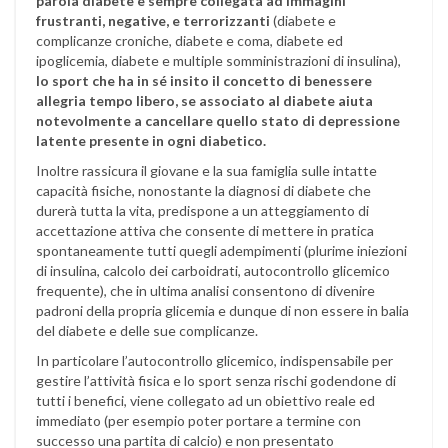
parola diabete è sempre collegata ad immagini
frustranti, negative, e terrorizzanti
(diabete e
complicanze croniche, diabete e coma, diabete ed
ipoglicemia, diabete e multiple somministrazioni di insulina),
lo sport che ha in sé insito il concetto di benessere
allegria tempo libero, se associato al diabete aiuta
notevolmente a cancellare quello stato di depressione
latente presente in ogni diabetico.
Inoltre rassicura il giovane e la sua famiglia sulle intatte
capacità fisiche, nonostante la diagnosi di diabete che
durerà tutta la vita, predispone a un atteggiamento di
accettazione attiva che consente di mettere in pratica
spontaneamente tutti quegli adempimenti (plurime iniezioni
di insulina, calcolo dei carboidrati, autocontrollo glicemico
frequente), che in ultima analisi consentono di divenire
padroni della propria glicemia e dunque di non essere in balia
del diabete e delle sue complicanze.
In particolare l’autocontrollo glicemico, indispensabile per
gestire l’attività fisica e lo sport senza rischi godendone di
tutti i benefici, viene collegato ad un obiettivo reale ed
immediato (per esempio poter portare a termine con
successo una partita di calcio) e non presentato