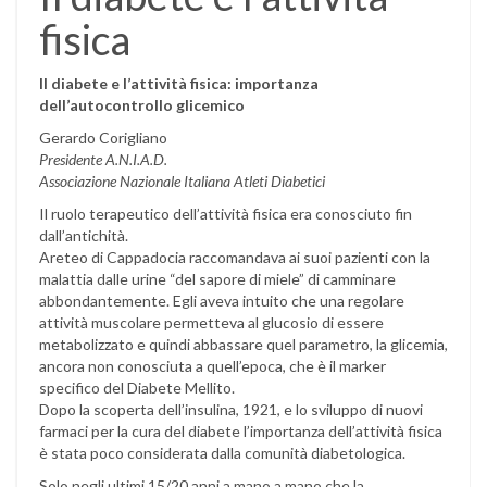
fisica
Il diabete e l’attività fisica: importanza
dell’autocontrollo glicemico
Gerardo Corigliano
Presidente A.N.I.A.D.
Associazione Nazionale Italiana Atleti Diabetici
Il ruolo terapeutico dell’attività fisica era conosciuto fin
dall’antichità.
Areteo di Cappadocia raccomandava ai suoi pazienti con la
malattia dalle urine “del sapore di miele” di camminare
abbondantemente. Egli aveva intuito che una regolare
attività muscolare permetteva al glucosio di essere
metabolizzato e quindi abbassare quel parametro, la glicemia,
ancora non conosciuta a quell’epoca, che è il marker
specifico del Diabete Mellito.
Dopo la scoperta dell’insulina, 1921, e lo sviluppo di nuovi
farmaci per la cura del diabete l’importanza dell’attività fisica
è stata poco considerata dalla comunità diabetologica.
Solo negli ultimi 15/20 anni a mano a mano che la