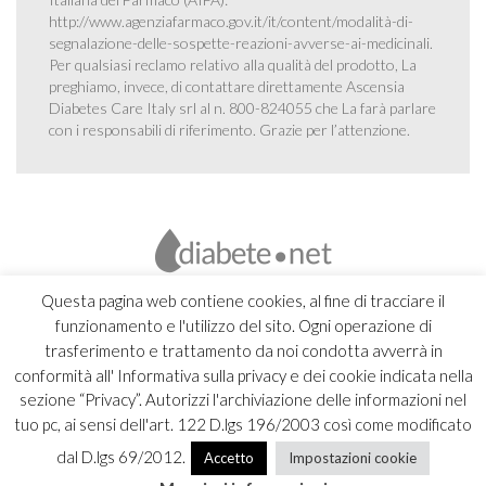
http://www.agenziafarmaco.gov.it/it/content/modalità-di-
segnalazione-delle-sospette-reazioni-avverse-ai-medicinali
.
Per qualsiasi reclamo relativo alla qualità del prodotto, La
preghiamo, invece, di contattare direttamente Ascensia
Diabetes Care Italy srl al n. 800-824055 che La farà parlare
con i responsabili di riferimento. Grazie per l’attenzione.
Questa pagina web contiene cookies, al fine di tracciare il
funzionamento e l'utilizzo del sito. Ogni operazione di
trasferimento e trattamento da noi condotta avverrà in
conformità all' Informativa sulla privacy e dei cookie indicata nella
sezione “Privacy”. Autorizzi l'archiviazione delle informazioni nel
tuo pc, ai sensi dell'art. 122 D.lgs 196/2003 così come modificato
dal D.lgs 69/2012.
Accetto
Impostazioni cookie
Copyright 2026 Ascensia Diabetes Care Italy srl |
Credits