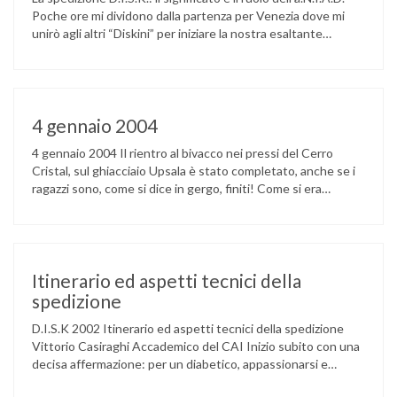
Poche ore mi dividono dalla partenza per Venezia dove mi
unirò agli altri “Diskini” per iniziare la nostra esaltante
avventura. In questi ultimi giorni la mia posta elettronica ed il
mio telefono sono stati particolarmente caldi poiché il flusso
di informazioni fra di noi si e’ …
4 gennaio 2004
4 gennaio 2004 Il rientro al bivacco nei pressi del Cerro
Cristal, sul ghiacciaio Upsala è stato completato, anche se i
ragazzi sono, come si dice in gergo, finiti! Come si era
immaginato, hanno trovato sulla loro traccia di rientro
dall’altopiano Italia, neve molla e con i pesanti carichi da
portare sono sprofondati abbondantemente nella …
Itinerario ed aspetti tecnici della
spedizione
D.I.S.K 2002 Itinerario ed aspetti tecnici della spedizione
Vittorio Casiraghi Accademico del CAI Inizio subito con una
decisa affermazione: per un diabetico, appassionarsi e
frequentare l’ambiente alpino può solo giovare alla sua