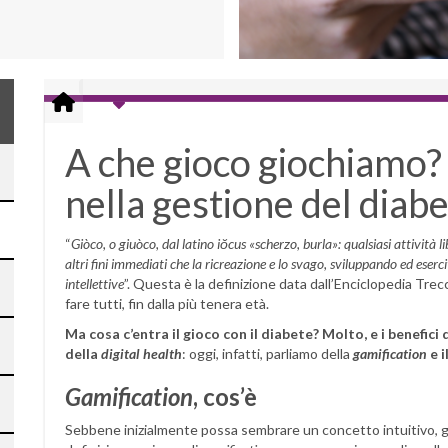
A che gioco giochiamo? 
nella gestione del diab
“
Giòco, o giuòco, dal latino iŏcus «scherzo, burla»: qualsiasi attività 
altri fini immediati che la ricreazione e lo svago, sviluppando ed eser
intellettive
”. Questa è la definizione data dall’Enciclopedia Trec
fare tutti, fin dalla più tenera età.
Ma cosa c’entra il gioco con il diabete? Molto, e i benefici 
della
digital health
: oggi, infatti, parliamo della
gamification
e 
Gamification
, cos’è
Sebbene inizialmente possa sembrare un concetto intuitivo, gl