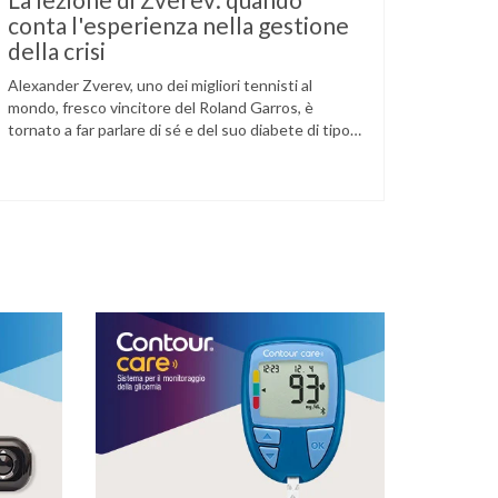
conta l'esperienza nella gestione
della crisi
Alexander Zverev, uno dei migliori tennisti al
mondo, fresco vincitore del Roland Garros, è
tornato a far parlare di sé e del suo diabete di tipo
1 dopo la semifinale del torneo di Halle, persa
contro Taylor Fritz. Il tennista tedesco ha
raccontato che un malfunzionamento del sensore
per il monitoraggio continuo del glucosio (CGM) …