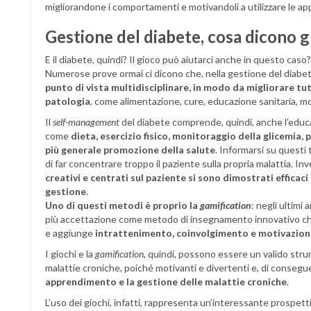
migliorandone i comportamenti e motivandoli a utilizzare le a
Gestione del diabete, cosa dicono gl
E il diabete, quindi? Il gioco può aiutarci anche in questo caso
Numerose prove ormai ci dicono che, nella gestione del diabe
punto di vista multidisciplinare, in modo da migliorare tutt
patologia
, come alimentazione, cure, educazione sanitaria, m
Il
self-management
del diabete comprende, quindi, anche l’educ
come
dieta, esercizio fisico, monitoraggio della glicemia,
più generale promozione della salute
. Informarsi su questi
di far concentrare troppo il paziente sulla propria malattia. In
creativi e centrati sul paziente si sono dimostrati efficaci p
gestione
.
Uno di questi metodi è proprio la
gamification
: negli ultimi
più accettazione come metodo di insegnamento innovativo che i
e aggiunge
intrattenimento, coinvolgimento e motivazion
I giochi e la
gamification
, quindi, possono essere un valido stru
malattie croniche, poiché motivanti e divertenti e, di conseg
apprendimento e la gestione delle malattie croniche
.
L’uso dei giochi, infatti, rappresenta un’interessante prospett