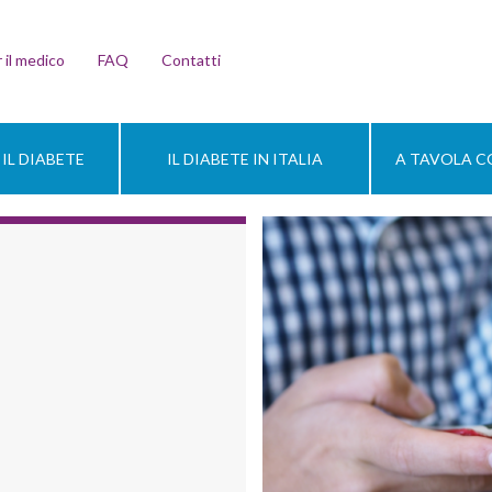
 il medico
FAQ
Contatti
IL DIABETE
IL DIABETE IN ITALIA
A TAVOLA CO