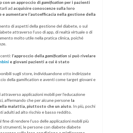
pp con un approccio di
gamification
per i pazienti
tarli ad
acquisire conoscenze sulla loro
 e aumentare l’autoefficacia nella gestione della
ento di aspetti della gestione del diabete, o sul
abete attraverso l’uso di app, di realtà virtuale o di
umento molto utile nella pratica clinica, poiché
anze.
scenti:
l’approccio della
gamification
si può rivelare
mbini
e giovani pazienti a cui è stato
nibili sugli store, individuandone otto indirizzate
ccio della gamification e aventi come target giovani e
i attraverso applicazioni mobili per l’educazione
tici, affermando che per alcune persone
la
lla malattia, piuttosto che un aiuto
. In più, pochi
ti adulti ad alto rischio e basso reddito.
ine di rendere l’uso delle applicazioni mobili più
sti strumenti, le persone con diabete diabete
oscenze sulla loro condizione e migliorarne