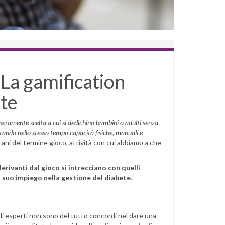
La gamification
ete
liberamente scelta a cui si dedichino bambini o adulti senza
citando nello stesso tempo capacità fisiche, manuali e
cani del termine gioco, attività con cui abbiamo a che
derivanti dal gioco si intrecciano con quelli
il suo impiego nella gestione del diabete
.
i esperti non sono del tutto concordi nel dare una