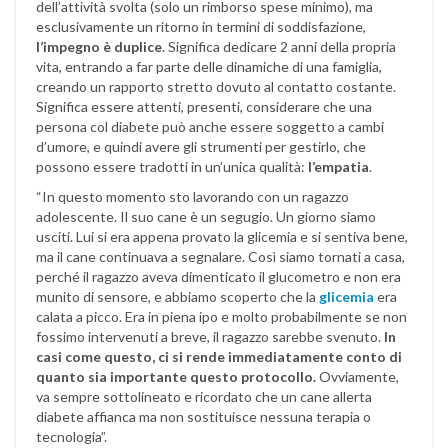
dell’attività svolta (solo un rimborso spese minimo), ma
esclusivamente un ritorno in termini di soddisfazione,
l’impegno è duplice
. Significa dedicare 2 anni della propria
vita, entrando a far parte delle dinamiche di una famiglia,
creando un rapporto stretto dovuto al contatto costante.
Significa essere attenti, presenti, considerare che una
persona col diabete può anche essere soggetto a cambi
d’umore, e quindi avere gli strumenti per gestirlo, che
possono essere tradotti in un’unica qualità:
l’empatia
.
“In questo momento sto lavorando con un ragazzo
adolescente. Il suo cane è un segugio. Un giorno siamo
usciti. Lui si era appena provato la glicemia e si sentiva bene,
ma il cane continuava a segnalare. Così siamo tornati a casa,
perché il ragazzo aveva dimenticato il glucometro e non era
munito di sensore, e abbiamo scoperto che la
glicemia
era
calata a picco. Era in piena ipo e molto probabilmente se non
fossimo intervenuti a breve, il ragazzo sarebbe svenuto.
In
casi come questo, ci si rende immediatamente conto di
quanto sia importante questo protocollo.
Ovviamente,
va sempre sottolineato e ricordato che un cane allerta
diabete affianca ma non sostituisce nessuna terapia o
tecnologia”.