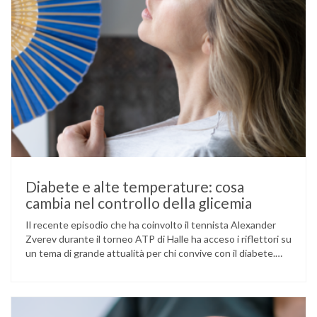
Diabete e alte temperature: cosa
cambia nel controllo della glicemia
Il recente episodio che ha coinvolto il tennista Alexander
Zverev durante il torneo ATP di Halle ha acceso i riflettori su
un tema di grande attualità per chi convive con il diabete.
L’atleta, che ha il diabete di tipo 1, ha raccontato che
un’anomalia nella rilevazione del sensore di monitoraggio del
glucosio lo aveva portato …