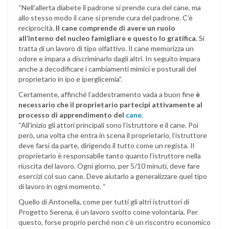
“Nell’allerta diabete il padrone si prende cura del cane, ma
allo stesso modo il cane si prende cura del padrone. C’è
reciprocità.
Il cane comprende di avere un ruolo
all’interno del nucleo famigliare e questo lo gratifica.
Si
tratta di un lavoro di tipo olfattivo. Il cane memorizza un
odore e impara a discriminarlo dagli altri. In seguito impara
anche a decodificare i cambiamenti mimici e posturali del
proprietario in ipo e iperglicemia”.
Certamente, affinché l’addestramento vada a buon fine
è
necessario che il proprietario partecipi attivamente al
processo di apprendimento del
cane
.
“All’inizio gli attori principali sono l’istruttore e il cane. Poi
però, una volta che entra in scena il proprietario, l’istruttore
deve farsi da parte, dirigendo il tutto come un regista. Il
proprietario è responsabile tanto quanto l’istruttore nella
riuscita del lavoro. Ogni giorno, per 5/10 minuti, deve fare
esercizi col suo cane. Deve aiutarlo a generalizzare quel tipo
di lavoro in ogni momento. “
Quello di Antonella, come per tutti gli altri istruttori di
Progetto Serena, è un lavoro svolto come volontaria. Per
questo, forse proprio perché non c’è un riscontro economico