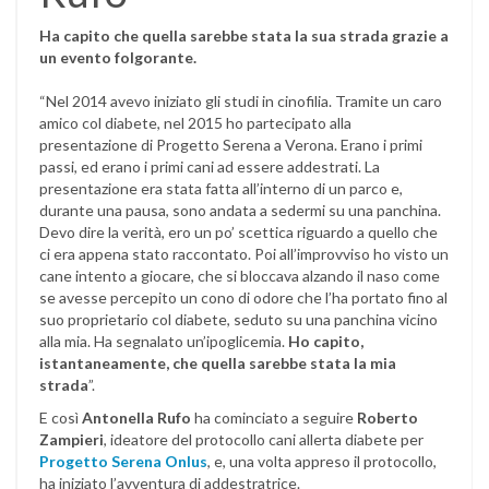
Ha capito che quella sarebbe stata la sua strada grazie a
un evento folgorante.
“Nel 2014 avevo iniziato gli studi in cinofilia. Tramite un caro
amico col diabete, nel 2015 ho partecipato alla
presentazione di Progetto Serena a Verona. Erano i primi
passi, ed erano i primi cani ad essere addestrati. La
presentazione era stata fatta all’interno di un parco e,
durante una pausa, sono andata a sedermi su una panchina.
Devo dire la verità, ero un po’ scettica riguardo a quello che
ci era appena stato raccontato. Poi all’improvviso ho visto un
cane intento a giocare, che si bloccava alzando il naso come
se avesse percepito un cono di odore che l’ha portato fino al
suo proprietario col diabete, seduto su una panchina vicino
alla mia. Ha segnalato un’ipoglicemia.
Ho capito,
istantaneamente, che quella sarebbe stata la mia
strada
”.
E così
Antonella Rufo
ha cominciato a seguire
Roberto
Zampieri
, ideatore del protocollo cani allerta diabete per
Progetto Serena Onlus
, e, una volta appreso il protocollo,
ha iniziato l’avventura di addestratrice.