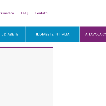
 il medico
FAQ
Contatti
IL DIABETE
IL DIABETE IN ITALIA
A TAVOLA CO