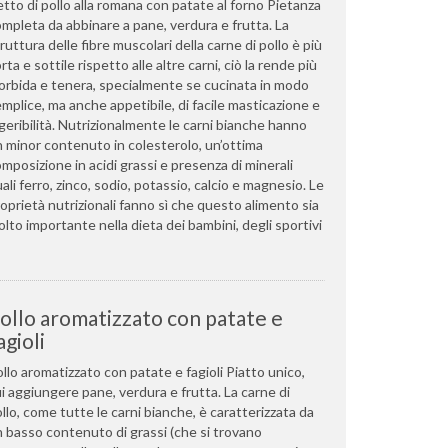
tto di pollo alla romana con patate al forno Pietanza
mpleta da abbinare a pane, verdura e frutta. La
ruttura delle fibre muscolari della carne di pollo è più
rta e sottile rispetto alle altre carni, ciò la rende più
rbida e tenera, specialmente se cucinata in modo
mplice, ma anche appetibile, di facile masticazione e
geribilità. Nutrizionalmente le carni bianche hanno
 minor contenuto in colesterolo, un’ottima
mposizione in acidi grassi e presenza di minerali
ali ferro, zinco, sodio, potassio, calcio e magnesio. Le
oprietà nutrizionali fanno sì che questo alimento sia
lto importante nella dieta dei bambini, degli sportivi
ollo aromatizzato con patate e
agioli
llo aromatizzato con patate e fagioli Piatto unico,
i aggiungere pane, verdura e frutta. La carne di
llo, come tutte le carni bianche, è caratterizzata da
 basso contenuto di grassi (che si trovano