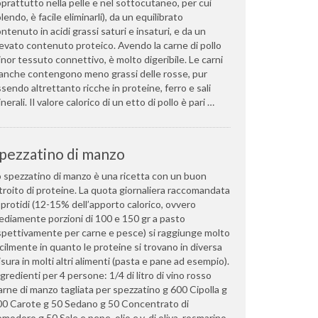
prattutto nella pelle e nel sottocutaneo, per cui
lendo, è facile eliminarli), da un equilibrato
ntenuto in acidi grassi saturi e insaturi, e da un
evato contenuto proteico. Avendo la carne di pollo
nor tessuto connettivo, è molto digeribile. Le carni
anche contengono meno grassi delle rosse, pur
sendo altrettanto ricche in proteine, ferro e sali
nerali. Il valore calorico di un etto di pollo è pari …
pezzatino di manzo
 spezzatino di manzo è una ricetta con un buon
troito di proteine. La quota giornaliera raccomandata
 protidi (12-15% dell’apporto calorico, ovvero
diamente porzioni di 100 e 150 gr a pasto
spettivamente per carne e pesce) si raggiunge molto
cilmente in quanto le proteine si trovano in diversa
sura in molti altri alimenti (pasta e pane ad esempio).
gredienti per 4 persone: 1/4 di litro di vino rosso
rne di manzo tagliata per spezzatino g 600 Cipolla g
00 Carote g 50 Sedano g 50 Concentrato di
modoro g 50 Sale e pepe, olio e.v. di oliva, rosmarino