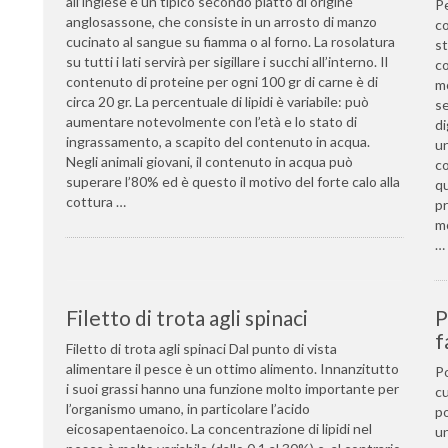
all’inglese è un tipico secondo piatto di origine
Pe
anglosassone, che consiste in un arrosto di manzo
co
cucinato al sangue su fiamma o al forno. La rosolatura
st
su tutti i lati servirà per sigillare i succhi all’interno. Il
co
contenuto di proteine per ogni 100 gr di carne è di
mo
circa 20 gr. La percentuale di lipidi è variabile: può
se
aumentare notevolmente con l’età e lo stato di
di
ingrassamento, a scapito del contenuto in acqua.
un
Negli animali giovani, il contenuto in acqua può
co
superare l’80% ed è questo il motivo del forte calo alla
qu
cottura …
pr
mo
…
Filetto di trota agli spinaci
P
f
Filetto di trota agli spinaci Dal punto di vista
alimentare il pesce è un ottimo alimento. Innanzitutto
Po
i suoi grassi hanno una funzione molto importante per
cu
l’organismo umano, in particolare l’acido
po
eicosapentaenoico. La concentrazione di lipidi nel
un