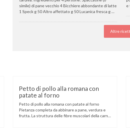
simile) di pane vecchio 4 Bicchiere abbondante di latte
e 
1 Speck g 50 Altro affettato g 50 Lucanica fresca g …
Altre ricet
Petto di pollo alla romana con
patate al forno
Petto di pollo alla romana con patate al forno
Pietanza completa da abbinare a pane, verdura e
frutta. La struttura delle fibre muscolari della carne
di pollo è più corta e sottile rispetto alle altre carni,
ciò la rende più morbida e tenera, specialmente se