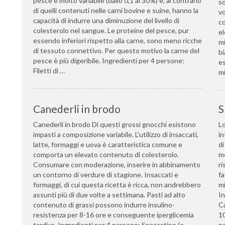
pesce è molto variabile (dallo 0,1 al 30%) e, al contrario
so
di quelli contenuti nelle carni bovine e suine, hanno la
vo
capacità di indurre una diminuzione del livello di
co
colesterolo nel sangue. Le proteine del pesce, pur
el
essendo inferiori rispetto alla carne, sono meno ricche
mi
di tessuto connettivo. Per questo motivo la carne del
bi
pesce è più digeribile. Ingredienti per 4 persone:
es
Filetti di …
mi
Canederli in brodo
S
Canederli in brodo Di questi grossi gnocchi esistono
Lo
impasti a composizione variabile. L’utilizzo di insaccati,
in
latte, formaggi e uova è caratteristica comune e
di
comporta un elevato contenuto di colesterolo.
me
Consumare con moderazione, inserire in abbinamento
ri
un contorno di verdure di stagione. Insaccati e
fa
formaggi, di cui questa ricetta è ricca, non andrebbero
mi
assunti più di due volte a settimana. Pasti ad alto
In
contenuto di grassi possono indurre insulino-
Ca
resistenza per 8-16 ore e conseguente iperglicemia
1
tardiva. Ingredienti per 4 persone: Spaccatine (o
po