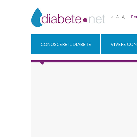
A
Per
A
A
CONOSCERE IL DIABETE
VIVERE CON 