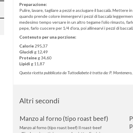
Preparazione:
Pulire, lavare, tagliare a pezzi e asciugare il baccalà. Mettere in
quando prende colore immergervi i pezzi di baccalà leggermente 
medesimo tempo versare in un altro tegame l’olio rimasto, farlo
pepe, farlo cuocere per 1/4 d’ora, poi allinearvi i pezzi di bacc
Contenuto per una porzione:
Calorie
295,37
Glucidi
g 12,49
Proteine
g 34,60
Lipidi
g 11,87
Questa ricetta pubblicata da Tuttodiabete è tratta da: P. Montenero, E
Altri secondi
Manzo al forno (tipo roast beef)
P
p
Manzo al forno (tipo roast beef) Il roast-beef