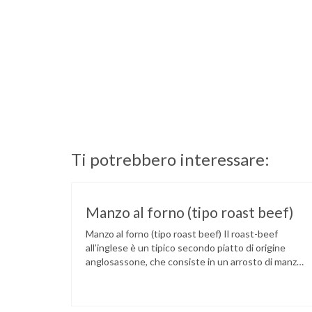
Ti potrebbero interessare:
Manzo al forno (tipo roast beef)
Manzo al forno (tipo roast beef) Il roast-beef
all’inglese è un tipico secondo piatto di origine
anglosassone, che consiste in un arrosto di manzo
cucinato al sangue su fiamma o al forno. La
rosolatura su tutti i lati servirà per sigillare i succhi
all’interno. Il contenuto di proteine per ogni 100 gr