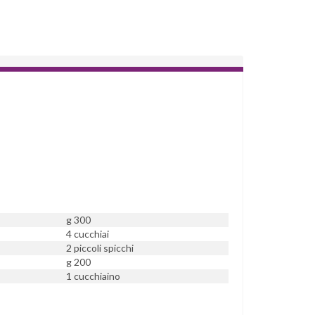
g 300
4 cucchiai
2 piccoli spicchi
g 200
1 cucchiaino