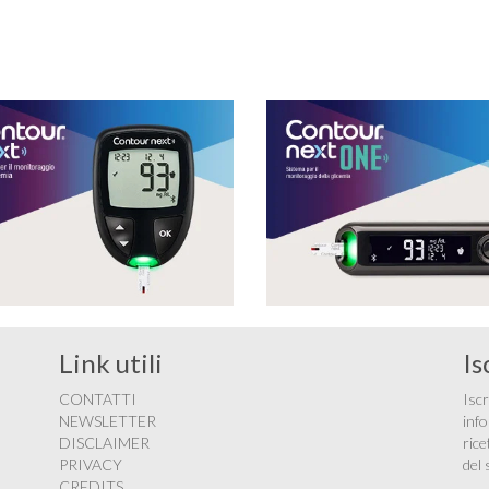
cucinata in modo semplice, ma anche appetibile, di
facile masticazione …
Link utili
Is
CONTATTI
Iscr
NEWSLETTER
info
DISCLAIMER
rice
PRIVACY
del 
CREDITS