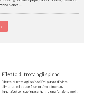
farina bianca …
te
Filetto di trota agli spinaci
Filetto di trota agli spinaci Dal punto di vista
alimentare il pesce è un ottimo alimento.
Innanzitutto i suoi grassi hanno una funzione molto
importante per l’organismo umano, in particolare
l’acido eicosapentaenoico. La concentrazione di
lipidi nel pesce è molto variabile (dallo 0,1 al 30%) e,