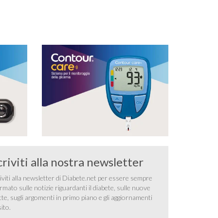
al contrario di quelli contenuti nelle carni bovine e
…
criviti alla nostra newsletter
iviti alla newsletter di Diabete.net per essere sempre
rmato sulle notizie riguardanti il diabete, sulle nuove
tte, sugli argomenti in primo piano e gli aggiornamenti
sito.