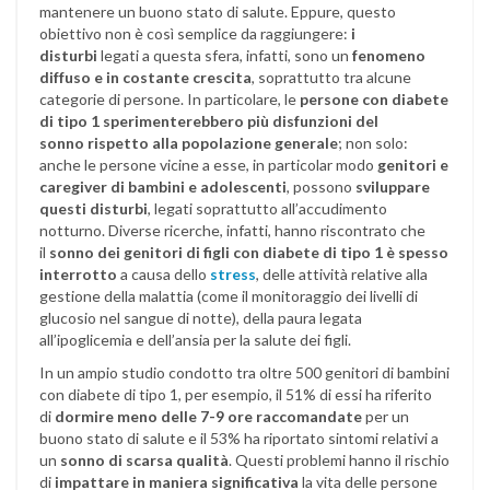
mantenere un buono stato di salute. Eppure, questo
obiettivo non è così semplice da raggiungere:
i
disturbi
legati a questa sfera, infatti, sono un
fenomeno
diffuso e in costante crescita
, soprattutto tra alcune
categorie di persone. In particolare, le
persone
con diabete
di tipo 1 sperimenterebbero più disfunzioni del
sonno
rispetto alla popolazione generale
; non solo:
anche le persone vicine a esse, in particolar modo
genitori e
caregiver di bambini e adolescenti
, possono
sviluppare
questi disturbi
, legati soprattutto all’accudimento
notturno. Diverse ricerche, infatti, hanno riscontrato che
il
sonno dei genitori di figli con diabete di tipo 1
è spesso
interrotto
a causa dello
stress
, delle attività relative alla
gestione della malattia (come il monitoraggio dei livelli di
glucosio nel sangue di notte), della paura legata
all’ipoglicemia e dell’ansia per la salute dei figli.
In un ampio studio condotto tra oltre 500 genitori di bambini
con diabete di tipo 1, per esempio, il 51% di essi ha riferito
di
dormire meno delle 7-9 ore raccomandate
per un
buono stato di salute e il 53% ha riportato sintomi relativi a
un
sonno di scarsa qualità
. Questi problemi hanno il rischio
di
impattare in maniera significativa
la vita delle persone