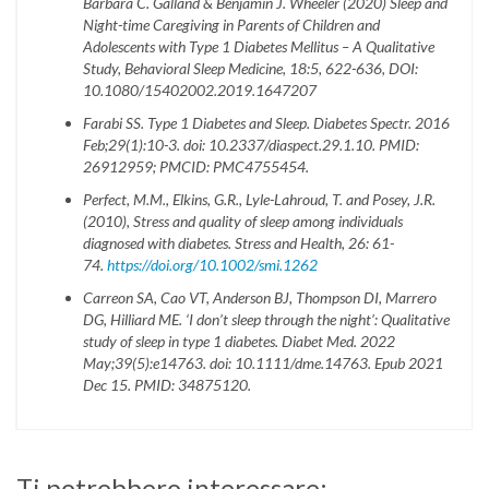
Barbara C. Galland & Benjamin J. Wheeler (2020) Sleep and
Night-time Caregiving in Parents of Children and
Adolescents with Type 1 Diabetes Mellitus – A Qualitative
Study, Behavioral Sleep Medicine, 18:5, 622-636, DOI:
10.1080/15402002.2019.1647207
Farabi SS. Type 1 Diabetes and Sleep. Diabetes Spectr. 2016
Feb;29(1):10-3. doi: 10.2337/diaspect.29.1.10. PMID:
26912959; PMCID: PMC4755454.
Perfect, M.M., Elkins, G.R., Lyle-Lahroud, T. and Posey, J.R.
(2010), Stress and quality of sleep among individuals
diagnosed with diabetes. Stress and Health, 26: 61-
74.
https://doi.org/10.1002/smi.1262
Carreon SA, Cao VT, Anderson BJ, Thompson DI, Marrero
DG, Hilliard ME. ‘I don’t sleep through the night’: Qualitative
study of sleep in type 1 diabetes.
Diabet Med. 2022
May;39(5):e14763. doi: 10.1111/dme.14763. Epub 2021
Dec 15. PMID: 34875120.
Ti potrebbero interessare: