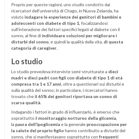
Proprio per queste ragioni, uno studio condotto dai
ricercatori dell’università di Otago, in Nuova Zelanda, ha
voluto
indagare le esperienze dei genitori di bambini e
adolescenti con diabete di tipo 1
, focalizzandosi
sull’interazione dei fattori specifici legati al diabete con il
sonno, al fine di
individuare soluzioni per migliorare i
disturbi del sonno
, e quindi la qualità della vita,
di questa
categoria di caregiver
.
Lo studio
Lo studio prevedeva interviste semi-strutturate a
dieci
madri e dieci padri con figli con diabete di tipo 1 di età
compresa tra 1 e 17 anni
, oltre a questionari sui disturbi e
sulla qualità del sonno; in particolare, i ricercatori hanno
trovato che
il 65% dei genitori riportava un sonno di
scarsa qualità
.
Indagando i fattori in grado di influenzarlo, è emerso che
soprattutto il
monitoraggio notturno della glicemia
,
la
paura dell’ipoglicemia
e la generale
preoccupazione per
la salute del proprio figlio
hanno contribuito a disturbi del
sonno, che si manifestavano soprattutto con
frequenti