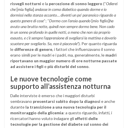
risvegli notturni
e la
percezione di sonno leggero
(“
Odierei
che
[mia figlia]
andasse in coma diabetico quando dorme e io
dormissi nella stanza accanto
…
diventi un po’ paranoico riguardo a
questo genere di cose
“; “
Dormo con l’ansia quando
[mio figlio]
ha
avuto una brutta notte, quindi non sempre dormo bene. Non cado
in un sonno profondo in quelle notti, a meno che non sia proprio
esausto, e c’è sempre l’apprensione di svegliarsi la mattina e doverlo
scuotere per svegliarlo. Sa, non è piacevole”
). Per quanto riguarda
le
differenze di genere
, i fattori che influenzavano il sonno
erano simili per le madri e i padri, ma, generalmente, le
madri
riportavano un maggior numero di ore notturne passate
ad assistere i figli
e
più disturbi del sonno
.
Le nuove tecnologie come
supporto all’assistenza notturna
Dalle interviste è emerso che i maggiori disturbi
sembravano
presentarsi subito dopo la diagnosi
e anche
durante
la transizione a una nuova tecnologia per il
monitoraggio della glicemia
: a questo riguardo, infatti, i
ricercatori hanno voluto indagare gli
effetti delle
tecnologie per la gestione del diabete
sul sonno dei