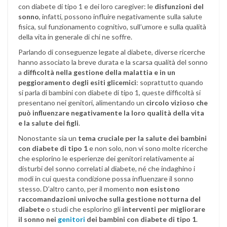
con diabete di tipo 1 e dei loro caregiver: le
disfunzioni del
sonno
, infatti, possono influire negativamente sulla salute
fisica, sul funzionamento cognitivo, sull’umore e sulla qualità
della vita in generale di chi ne soffre.
Parlando di conseguenze legate al diabete, diverse ricerche
hanno associato la breve durata e la scarsa qualità del sonno
a
difficoltà nella gestione della malattia e in un
peggioramento degli esiti glicemici
: soprattutto quando
si parla di bambini con diabete di tipo 1, queste difficoltà si
presentano nei genitori, alimentando un
circolo vizioso che
può influenzare negativamente la loro qualità della vita
e la salute dei figli
.
Nonostante sia un
tema cruciale per la salute dei bambini
con diabete di tipo 1
e non solo, non vi sono molte ricerche
che esplorino le esperienze dei genitori relativamente ai
disturbi del sonno correlati al diabete, né che indaghino i
modi in cui questa condizione possa influenzare il sonno
stesso. D’altro canto, per il momento
non esistono
raccomandazioni univoche sulla gestione notturna del
diabete
o studi che esplorino gli
interventi per migliorare
il sonno nei
genitori
dei bambini con diabete di tipo 1
.