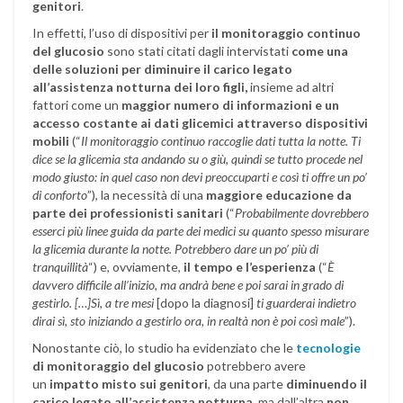
genitori
.
In effetti, l’uso di dispositivi per
il monitoraggio continuo
del glucosio
sono stati citati dagli intervistati
come una
delle soluzioni
per diminuire il carico legato
all’assistenza notturna dei loro figli,
insieme ad altri
fattori come un
maggior numero di informazioni e un
accesso costante ai dati glicemici
attraverso dispositivi
mobili
(“
Il monitoraggio continuo raccoglie dati tutta la notte. Ti
dice se la glicemia sta andando su o giù, quindi se tutto procede nel
modo giusto: in quel caso non devi preoccuparti e così ti offre un po’
di conforto
”), la necessità di una
maggiore educazione da
parte dei professionisti sanitari
(“
Probabilmente dovrebbero
esserci più linee guida da parte dei medici su quanto spesso misurare
la glicemia durante la notte. Potrebbero dare un po’ più di
tranquillità
“) e, ovviamente,
il tempo e l’esperienza
(“
È
davvero difficile all’inizio, ma andrà bene e poi sarai in grado di
gestirlo. […]Sì, a tre mesi
[dopo la diagnosi]
ti guarderai indietro
dirai sì, sto iniziando a gestirlo ora, in realtà non è poi così male
”).
Nonostante ciò, lo studio ha evidenziato che le
tecnologie
di monitoraggio del glucosio
potrebbero avere
un
impatto misto sui genitori
, da una parte
diminuendo il
carico legato all’assistenza notturna
, ma dall’altra
non