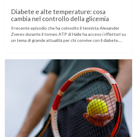
Diabete e alte temperature: cosa
cambia nel controllo della glicemia
Il recente episodio che ha coinvolto il tennista Alexander
Zverev durante il torneo ATP di Halle ha acceso i riflettori su
un tema di grande attualità per chi convive con il diabete.
L’atleta, che ha il diabete di tipo 1, ha raccontato che
un’anomalia nella rilevazione del sensore di monitoraggio del
glucosio lo aveva portato …