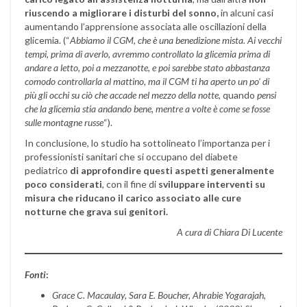
riuscendo
a migliorare i disturbi del sonno,
in alcuni casi
aumentando l’apprensione associata alle oscillazioni della
glicemia. (“
Abbiamo il CGM, che è una benedizione mista. Ai vecchi
tempi, prima di averlo, avremmo controllato la glicemia prima di
andare a letto, poi a mezzanotte, e poi sarebbe stato abbastanza
comodo controllarla al mattino, ma il CGM ti ha aperto un po’ di
più gli occhi su ciò che accade nel mezzo
della notte
, quando
pensi
che la glicemia stia andando bene, mentre a volte è come se fosse
sulle montagne russe
“).
In conclusione, lo studio ha sottolineato l’importanza per i
professionisti sanitari che si occupano del diabete
pediatrico
di approfondire questi aspetti generalmente
poco considerati
, con il fine di
sviluppare interventi su
misura che riducano il carico associato alle cure
notturne
che grava sui genitori.
A cura di Chiara Di Lucente
Fonti
:
Grace C. Macaulay, Sara E. Boucher, Ahrabie Yogarajah,