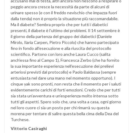
accusano mal di testa, altri ancora non riescono a respirare o
peggio ancora cresce la necessità da parte di alcuni di
urinare spesso (e con il freddo nevischio che impazza fuori
dalla tenda) non è proprio la situazione più raccomandabile.
Ma il diabete? Sembra proprio che per tutti i diabetici
presenti, il diabete è l’ultimo dei problemi. Il 14 settembre è
il giorno della partenza del gruppo dei diabetici (Daniele
Mirolo, Ilaria Carpen, Pietro Piccolo) che hanno partecipato
fino in fondo all’esecuzione e alla riuscita del protocollo
scientifico. Partono con loro anche Laura Cucco (salita
anch’essa fino al Campo 1), Francesca Zerbo (che ha fornito
la sua importante esperienza nell’esecuzione dei prelievi
arteriosi previsti dal protocollo) e Paolo Baldassa (sempre
entusiasta nel dare una mano nel momento opportuno). I
cinque yak sono pronti, non resta che il momento per i saluti
evidentemente carichi di forti emozioni. Credo che per tutti
sia stata un’avventura e un’esperienza molto intensa sotto
tutti gli aspetti. Spero solo che, una volta a casa, ogni giorno
nel loro cuore ci sia un posto per chi rimarrà su questa
morena per tentare di salire questa bella cima della Dea del
Turchese.
Vittorio Casiraghi