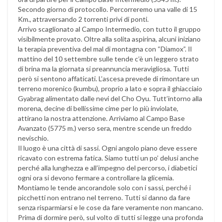
Secondo giorno di protocollo. Percorreremo una valle di 15
Km., attraversando 2 torrenti privi di ponti.
Arrivo scaglionato al Campo Intermedio, con tutto il gruppo
visibilmente provato. Oltre alla solita aspirina, alcuni iniziano
la terapia preventiva del mal di montagna con “Diamox”. Il
mattino del 10 settembre sulle tende c’è un leggero strato
di brina ma la giornata si preannuncia meravigliosa. Tutti
però si sentono affaticati. L’ascesa prevede di rimontare un
terreno morenico (kumbu), proprio a lato e sopra il ghiacciaio
Gyabrag alimentato dalle nevi del Cho Oyu. Tutt’intorno alla
morena, decine di bellissime cime per lo più inviolate,
attirano la nostra attenzione. Arriviamo al Campo Base
Avanzato (5775 m.) verso sera, mentre scende un freddo
nevischio.
Il luogo è una città di sassi. Ogni angolo piano deve essere
ricavato con estrema fatica. Siamo tutti un po’ delusi anche
perché alla lunghezza e all’impegno del percorso, i diabetici
ogni ora si devono fermare a controllare la glicemia.
Montiamo le tende ancorandole solo con i sassi, perché i
picchetti non entrano nel terreno. Tutti si danno da fare
senza risparmiarsi e le cose da fare veramente non mancano.
Prima di dormire però, sul volto di tutti si legge una profonda