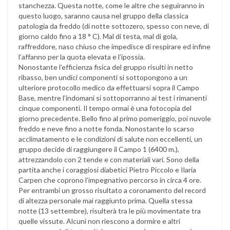
stanchezza. Questa notte, come le altre che seguiranno in
questo luogo, saranno causa nel gruppo della classica
patologia da freddo (di notte sottozero, spesso con neve, di
giorno caldo fino a 18 ° C). Mal di testa, mal di gola,
raffreddore, naso chiuso che impedisce di respirare ed infine
l’affanno per la quota elevata e l’ipossia.
Nonostante l’efficienza fisica del gruppo risulti in netto
ribasso, ben undici componenti si sottopongono a un
ulteriore protocollo medico da effettuarsi sopra il Campo
Base, mentre l’indomani si sottoporranno ai test i rimanenti
cinque componenti. Il tempo ormai è una fotocopia del
giorno precedente. Bello fino al primo pomeriggio, poi nuvole
freddo e neve fino a notte fonda. Nonostante lo scarso
acclimatamento e le condizioni di salute non eccellenti, un
gruppo decide di raggiungere il Campo 1 (6400 m.),
attrezzandolo con 2 tende e con materiali vari. Sono della
partita anche i coraggiosi diabetici Pietro Piccolo e Ilaria
Carpen che coprono l’impegnativo percorso in circa 4 ore.
Per entrambi un grosso risultato a coronamento del record
di altezza personale mai raggiunto prima. Quella stessa
notte (13 settembre), risulterà tra le più movimentate tra
quelle vissute. Alcuni non riescono a dormire e altri