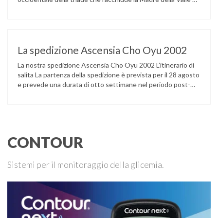
dei Venti (il Chomolungma o Monte Everest), la Dea della
Pietra Turchese si eleva lungo il confine nepalese-tibetano
anticipando per il viaggiatore che giunga …
La spedizione Ascensia Cho Oyu 2002
La nostra spedizione Ascensia Cho Oyu 2002 L’itinerario di
salita La partenza della spedizione è prevista per il 28 agosto
e prevede una durata di otto settimane nel periodo post-
monsonico settembre/ottobre 2002. Dall’Italia si partirà alla
volta del Tibet, via Katmandu, Nepal. Dopo un avvicinamento
graduale di una dozzina di giorni: da Lhasa (3800 m), …
CONTOUR
Sistemi per il monitoraggio della glicemia.