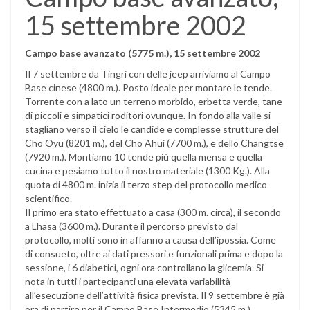
15 settembre 2002
Campo base avanzato (5775 m.), 15 settembre 2002
Il 7 settembre da Tingri con delle jeep arriviamo al Campo
Base cinese (4800 m.). Posto ideale per montare le tende.
Torrente con a lato un terreno morbido, erbetta verde, tane
di piccoli e simpatici roditori ovunque. In fondo alla valle si
stagliano verso il cielo le candide e complesse strutture del
Cho Oyu (8201 m.), del Cho Ahui (7700 m.), e dello Changtse
(7920 m.). Montiamo 10 tende più quella mensa e quella
cucina e pesiamo tutto il nostro materiale (1300 Kg.). Alla
quota di 4800 m. inizia il terzo step del protocollo medico-
scientifico.
Il primo era stato effettuato a casa (300 m. circa), il secondo
a Lhasa (3600 m.). Durante il percorso previsto dal
protocollo, molti sono in affanno a causa dell’ipossia. Come
di consueto, oltre ai dati pressori e funzionali prima e dopo la
sessione, i 6 diabetici, ogni ora controllano la glicemia. Si
nota in tutti i partecipanti una elevata variabilità
all’esecuzione dell’attività fisica prevista. Il 9 settembre è già
ora di partire per il Campo Base Intermedio (5345 m.).