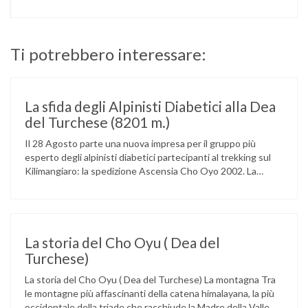
Ti potrebbero interessare:
La sfida degli Alpinisti Diabetici alla Dea
del Turchese (8201 m.)
Il 28 Agosto parte una nuova impresa per il gruppo più
esperto degli alpinisti diabetici partecipanti al trekking sul
Kilimangiaro: la spedizione Ascensia Cho Oyo 2002. La
spedizione è stata organizzata dall’ADIQ (Alpinisti Diabetici
in Quota) ed è composta da sei alpinisti diabetici, da
un’équipe medica e da un gruppo di alpinisti non diabetici.
Raggiungerà …
La storia del Cho Oyu ( Dea del
Turchese)
La storia del Cho Oyu ( Dea del Turchese) La montagna Tra
le montagne più affascinanti della catena himalayana, la più
occidentale della triade che racchiude la Madre della Valle o