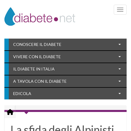
Toggle 
CONOSCERE IL DIABETE
VIVERE CON IL DIABETE
IL DIABETE IN ITALIA
A TAVOLA CON IL DIABETE
EDICOLA
La sfida degli Alpinisti