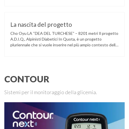
monsonico settembre/ottobre 2002. Dall’Italia si partirà alla
volta del Tibet, via Katmandu, Nepal. Dopo un avvicinamento
graduale di una dozzina di giorni: da Lhasa (3800 m), …
La nascita del progetto
Cho Oyu LA “DEA DEL TURCHESE” – 8201 metri Il progetto
A.D.I.Q., Alpinisti Diabetici In Quota, è un progetto
pluriennale che si vuole inserire nel più ampio contesto delle
strategie di prevenzione e promozione di azioni utili ad
intraprendere ed incentivare corretti stili di vita miranti al
mantenimento e al miglioramento della qualità della salute …
CONTOUR
Sistemi per il monitoraggio della glicemia.