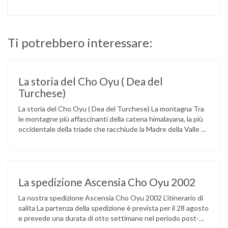
Ti potrebbero interessare:
La storia del Cho Oyu ( Dea del
Turchese)
La storia del Cho Oyu ( Dea del Turchese) La montagna Tra
le montagne più affascinanti della catena himalayana, la più
occidentale della triade che racchiude la Madre della Valle o
dei Venti (il Chomolungma o Monte Everest), la Dea della
Pietra Turchese si eleva lungo il confine nepalese-tibetano
anticipando per il viaggiatore che giunga …
La spedizione Ascensia Cho Oyu 2002
La nostra spedizione Ascensia Cho Oyu 2002 L’itinerario di
salita La partenza della spedizione è prevista per il 28 agosto
e prevede una durata di otto settimane nel periodo post-