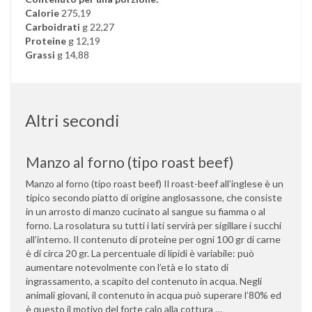
Calorie
275,19
Carboidrati
g 22,27
Proteine
g 12,19
Grassi
g 14,88
Altri secondi
Manzo al forno (tipo roast beef)
Manzo al forno (tipo roast beef) Il roast-beef all’inglese è un
tipico secondo piatto di origine anglosassone, che consiste
in un arrosto di manzo cucinato al sangue su fiamma o al
forno. La rosolatura su tutti i lati servirà per sigillare i succhi
all’interno. Il contenuto di proteine per ogni 100 gr di carne
è di circa 20 gr. La percentuale di lipidi è variabile: può
aumentare notevolmente con l’età e lo stato di
ingrassamento, a scapito del contenuto in acqua. Negli
animali giovani, il contenuto in acqua può superare l’80% ed
è questo il motivo del forte calo alla cottura …