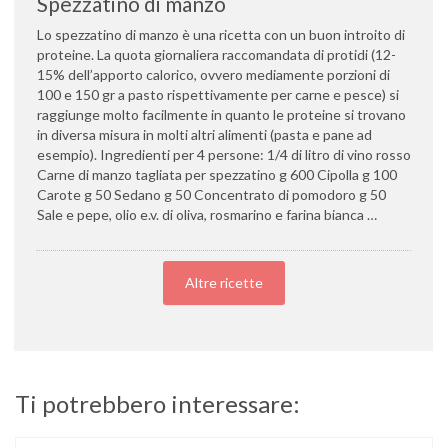
Spezzatino di manzo
Lo spezzatino di manzo è una ricetta con un buon introito di
proteine. La quota giornaliera raccomandata di protidi (12-
15% dell’apporto calorico, ovvero mediamente porzioni di
100 e 150 gr a pasto rispettivamente per carne e pesce) si
raggiunge molto facilmente in quanto le proteine si trovano
in diversa misura in molti altri alimenti (pasta e pane ad
esempio). Ingredienti per 4 persone: 1/4 di litro di vino rosso
Carne di manzo tagliata per spezzatino g 600 Cipolla g 100
Carote g 50 Sedano g 50 Concentrato di pomodoro g 50
Sale e pepe, olio e.v. di oliva, rosmarino e farina bianca …
Altre ricette
Ti potrebbero interessare: