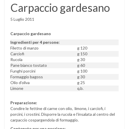
Carpaccio gardesano
5 Luglio 2011
Carpaccio gardesano
Ingredienti per 4 persone:
Filetto di manzo
g 120
Carciofi
g 150
Rucola
g 30
Pane bianco tostato
g 60
Funghi porcini
g 100
Formaggio bagoss
g 30
Olio d’oliva
g 25
Limone
q.b.
Preparazione:
Condire le fettine di carne con olio, limone, i carciofi, i
porcini, i crostini. Disporre la rucola e l’insalata al centro del
carpaccio cospargendola di formaggio.
Contenuto per una porzione: