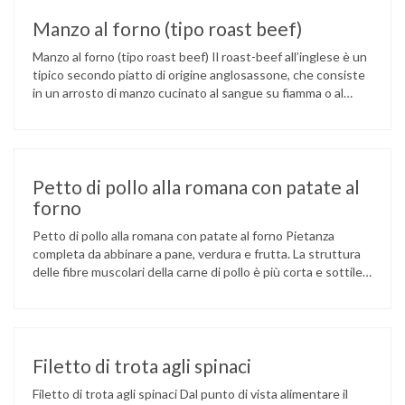
Manzo al forno (tipo roast beef)
Manzo al forno (tipo roast beef) Il roast-beef all’inglese è un
tipico secondo piatto di origine anglosassone, che consiste
in un arrosto di manzo cucinato al sangue su fiamma o al
forno. La rosolatura su tutti i lati servirà per sigillare i succhi
all’interno. Il contenuto di proteine per ogni 100 gr di carne
è …
Petto di pollo alla romana con patate al
forno
Petto di pollo alla romana con patate al forno Pietanza
completa da abbinare a pane, verdura e frutta. La struttura
delle fibre muscolari della carne di pollo è più corta e sottile
rispetto alle altre carni, ciò la rende più morbida e tenera,
specialmente se cucinata in modo semplice, ma anche
appetibile, di facile masticazione …
Filetto di trota agli spinaci
Filetto di trota agli spinaci Dal punto di vista alimentare il