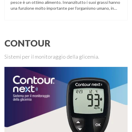
pesce è un ottimo alimento. Innanzitutto i suoi grassi hanno
una funzione molto importante per l’organismo umano, in
particolare l’acido eicosapentaenoico. La concentrazione di
lipidi nel pesce è molto variabile (dallo 0,1 al 30%) e, al
contrario di quelli contenuti nelle carni bovine e …
CONTOUR
Sistemi per il monitoraggio della glicemia.