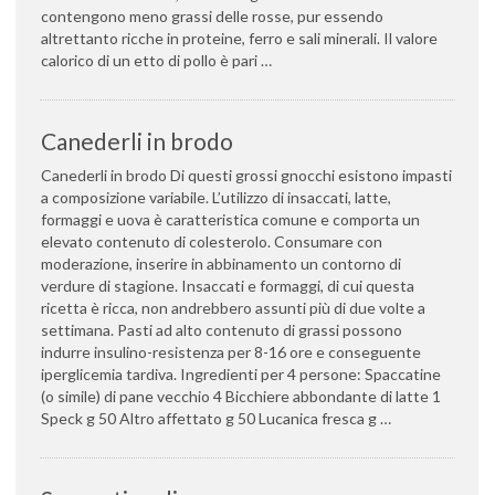
contengono meno grassi delle rosse, pur essendo
altrettanto ricche in proteine, ferro e sali minerali. Il valore
calorico di un etto di pollo è pari …
Canederli in brodo
Canederli in brodo Di questi grossi gnocchi esistono impasti
a composizione variabile. L’utilizzo di insaccati, latte,
formaggi e uova è caratteristica comune e comporta un
elevato contenuto di colesterolo. Consumare con
moderazione, inserire in abbinamento un contorno di
verdure di stagione. Insaccati e formaggi, di cui questa
ricetta è ricca, non andrebbero assunti più di due volte a
settimana. Pasti ad alto contenuto di grassi possono
indurre insulino-resistenza per 8-16 ore e conseguente
iperglicemia tardiva. Ingredienti per 4 persone: Spaccatine
(o simile) di pane vecchio 4 Bicchiere abbondante di latte 1
Speck g 50 Altro affettato g 50 Lucanica fresca g …