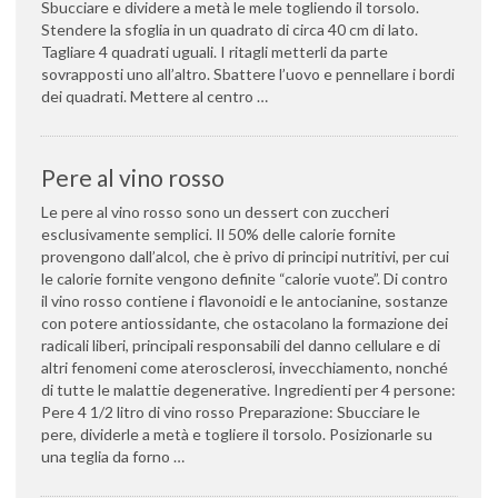
Sbucciare e dividere a metà le mele togliendo il torsolo.
Stendere la sfoglia in un quadrato di circa 40 cm di lato.
Tagliare 4 quadrati uguali. I ritagli metterli da parte
sovrapposti uno all’altro. Sbattere l’uovo e pennellare i bordi
dei quadrati. Mettere al centro …
Pere al vino rosso
Le pere al vino rosso sono un dessert con zuccheri
esclusivamente semplici. Il 50% delle calorie fornite
provengono dall’alcol, che è privo di principi nutritivi, per cui
le calorie fornite vengono definite “calorie vuote”. Di contro
il vino rosso contiene i flavonoidi e le antocianine, sostanze
con potere antiossidante, che ostacolano la formazione dei
radicali liberi, principali responsabili del danno cellulare e di
altri fenomeni come aterosclerosi, invecchiamento, nonché
di tutte le malattie degenerative. Ingredienti per 4 persone:
Pere 4 1/2 litro di vino rosso Preparazione: Sbucciare le
pere, dividerle a metà e togliere il torsolo. Posizionarle su
una teglia da forno …