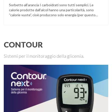
Sorbetto all’arancia I carboidrati sono tutti semplici. Le
calorie prodotte dall’alcol hanno una particolarità, sono
“calorie vuote”, cioè producono solo energia (per questo
dessert il 10% delle kcal tot), ma non apportano alcun
principio nutritivo necessario per le funzioni vitali. Può
essere sostituito dall’acqua gasata. L’arancio contiene
vitamina C, con funzioni antiossidanti, partecipa a
formazione e …
CONTOUR
Sistemi per il monitoraggio della glicemia.