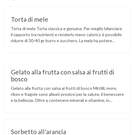
Torta di mele
Torta di mele Torta classica e genuina. Per meglio bilanciare
il rapporto tra nutrienti e renderlo meno calorico è possibile
ridurre di 30-40 gr burro e zucchero. La mela ha potere
antiossidante poiché contiene vitamine importanti come
provitamina A, vitamine B1, B2, B6, E e C, niacina e acido
folico, insieme a flavonoidi e carotenoidi. …
Gelato alla frutta con salsa ai frutti di
bosco
Gelato alla frutta con salsa ai frutti di bosco Mirtilli, more,
ribes e fragole sono alleati preziosi per la salute, il benessere
e la bellezza. Oltre a contenere minerali e vitamine, in
particolare la A e la C, questi piccoli frutti sono un
concentrato di polifenoli, sostanze naturali capaci di
proteggere dall’attacco dei radicali liberi, …
Sorbetto all'arancia