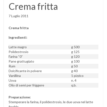
Crema fritta
7 Luglio 2011
Crema fritta
Ingredienti:
Latte magro
g 500
Polidestrosio
g 125
Farina “0”
g 120
Pane grattugiato
g 100
Rum
g 50
Dolcificante in polvere
g 40
Vanillina
1 pizzico
Uova
n. 4
Olio di semi per friggere
q.b.
Preparazione:
Stemperare la farina, il polidestrosio, le due uova nel latte
freddo.