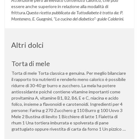
Attenzione però all’elevato contenuto calorico, che può
essere anche superiore in relazione alla modalità di
frittura.
Questa ricetta pubblicata da Tuttodiabete è tratta da: P.
Montenero, E. Guagnini, “La cucina del diabetico”- guide Calderini
.
Altri dolci
Torta di mele
Torta di mele Torta classica e genuina. Per meglio bilanciare
il rapporto tra nutrienti e renderlo meno calorico è possibile
ridurre di 30-40 gr burro e zucchero. La mela ha potere
antiossidante poiché contiene vitamine importanti come
provitamina A, vitamine B1, B2, B6, E e C, niacina e acido
folico, insieme a flavonoidi e carotenoidi. Ingredienti per 4
persone: Farina g 270 Zucchero g 110 Burro g 100 Uovo 3
Mele 2 Bustina di lievito 1 Bicchiere di latte 1 Fialetta di
rhum 1 Una tortiera imburrata e spolverata di pane
grattugiato oppure rivestita di carta da forno 1 Un pizzico …