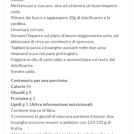
Mettere poi a cuocere, sino ad ottenere un buon impasto
sodo.
Ritirare dal fuoco e aggiungere 20g di dolcificante e la
vanillina.
Umettare col rum.
Versare l’impasto sul piano di lavoro leggermente unto, ed
abbassare di circa un centimetro di spessore.
Tagliare la pasta a losanghe, passare nelle due uova
rimanenti e poi nel pane grattugiato.
Friggere in olio di semi caldo e spolverizzare col resto del
dolcificante.
Servire calde.
Contenuto per una porzione:
Calorie
93
Glucidi
g 8
Proteine
g 3
Lipidi
g 5,5
Altre informazioni nutrizionali:
Contiene tracce di fibra.
Il contenuto in glucidi di ciascuna porzione è basso; due
losanghe possono essere scambiate con 120-130 g di
frutta.