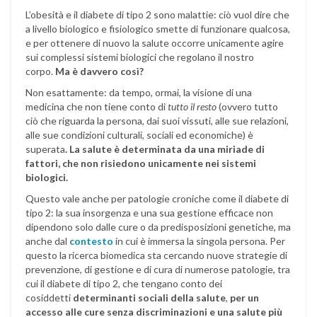
L’obesità e il diabete di tipo 2 sono malattie: ciò vuol dire che
a livello biologico e fisiologico smette di funzionare qualcosa,
e per ottenere di nuovo la salute occorre unicamente agire
sui complessi sistemi biologici che regolano il nostro
corpo.
Ma è davvero così?
Non esattamente: da tempo, ormai, la visione di una
medicina che non tiene conto di
tutto il resto
(ovvero tutto
ciò che riguarda la persona, dai suoi vissuti, alle sue relazioni,
alle sue condizioni culturali, sociali ed economiche) è
superata
. La salute è determinata da una miriade di
fattori, che non risiedono unicamente nei sistemi
biologici.
Questo vale anche per patologie croniche come il diabete di
tipo 2: la sua insorgenza e una sua gestione efficace non
dipendono solo dalle cure o da predisposizioni genetiche, ma
anche dal
contesto
in cui è immersa la singola persona. Per
questo la ricerca biomedica sta cercando nuove strategie di
prevenzione, di gestione e di cura di numerose patologie, tra
cui il diabete di tipo 2, che tengano conto dei
cosiddetti
determinanti sociali della salute
,
per un
accesso alle cure senza discriminazioni e una salute più