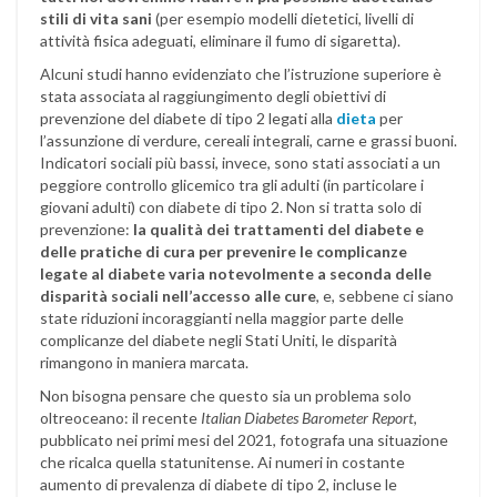
stili di vita sani
(per esempio modelli dietetici, livelli di
attività fisica adeguati, eliminare il fumo di sigaretta).
Alcuni studi hanno evidenziato che l’istruzione superiore è
stata associata al raggiungimento degli obiettivi di
prevenzione del diabete di tipo 2 legati alla
dieta
per
l’assunzione di verdure, cereali integrali, carne e grassi buoni.
Indicatori sociali più bassi, invece, sono stati associati a un
peggiore controllo glicemico tra gli adulti (in particolare i
giovani adulti) con diabete di tipo 2. Non si tratta solo di
prevenzione:
la qualità dei trattamenti del diabete e
delle pratiche di cura per prevenire le complicanze
legate al diabete varia notevolmente a seconda delle
disparità sociali nell’accesso alle cure
, e, sebbene ci siano
state riduzioni incoraggianti nella maggior parte delle
complicanze del diabete negli Stati Uniti, le disparità
rimangono in maniera marcata.
Non bisogna pensare che questo sia un problema solo
oltreoceano: il recente
Italian Diabetes Barometer Report
,
pubblicato nei primi mesi del 2021, fotografa una situazione
che ricalca quella statunitense. Ai numeri in costante
aumento di prevalenza di diabete di tipo 2, incluse le