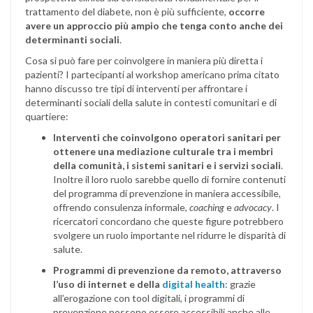
trattamento del diabete, non è più sufficiente,
occorre
avere un approccio più ampio che tenga conto anche dei
determinanti sociali
.
Cosa si può fare per coinvolgere in maniera più diretta i
pazienti? I partecipanti al workshop americano prima citato
hanno discusso tre tipi di interventi per affrontare i
determinanti sociali della salute in contesti comunitari e di
quartiere:
Interventi che coinvolgono operatori sanitari per
ottenere una mediazione culturale tra i membri
della comunità, i sistemi sanitari e i servizi sociali
.
Inoltre il loro ruolo sarebbe quello di fornire contenuti
del programma di prevenzione in maniera accessibile,
offrendo consulenza informale,
coaching
e
advocacy
. I
ricercatori concordano che queste figure potrebbero
svolgere un ruolo importante nel ridurre le disparità di
salute.
Programmi di prevenzione da remoto, attraverso
l’uso di internet e della
digital health
: grazie
all’erogazione con tool digitali, i programmi di
prevenzione possono essere accessibili anche alle