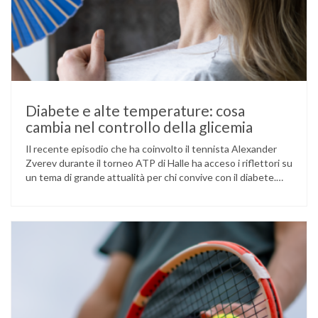
Diabete e alte temperature: cosa
cambia nel controllo della glicemia
Il recente episodio che ha coinvolto il tennista Alexander
Zverev durante il torneo ATP di Halle ha acceso i riflettori su
un tema di grande attualità per chi convive con il diabete.
L’atleta, che ha il diabete di tipo 1, ha raccontato che
un’anomalia nella rilevazione del sensore di monitoraggio del
glucosio lo aveva portato …