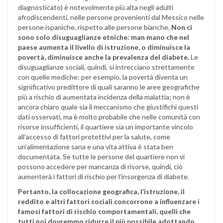
diagnosticato) è notevolmente più alta negli adulti
afrodiscendenti, nelle persone provenienti dal Messico nelle
persone ispaniche, rispetto alle persone bianche.
Non ci
sono solo disuguaglianze etniche: man mano che nel
paese aumenta il livello di istruzione, o diminuisce la
povertà, diminuisce anche la prevalenza del diabete.
Le
disuguaglianze sociali, quindi, si intrecciano strettamente
con quelle mediche: per esempio, la povertà diventa un
significativo predittore di quali saranno le aree geografiche
più a rischio di aumentata incidenza della malattia; non è
ancora chiaro quale sia il meccanismo che giustifichi questi
dati osservati, ma è molto probabile che nelle comunità con
risorse insufficienti, il quartiere sia un importante vincolo
all’accesso di fattori protettivi per la salute, come
un’alimentazione sana e una vita attiva è stata ben
documentata. Se tutte le persone del quartiere non vi
possono accedere per mancanza di risorse, quindi, ciò
aumenterà i fattori di rischio per l’insorgenza di diabete.
Pertanto, la collocazione geografica, l’istruzione, il
reddito e altri fattori sociali concorrono a influenzare i
famosi fattori di rischio comportamentali, quelli che
tutti noi dovremmo ridurre il più possibile adottando