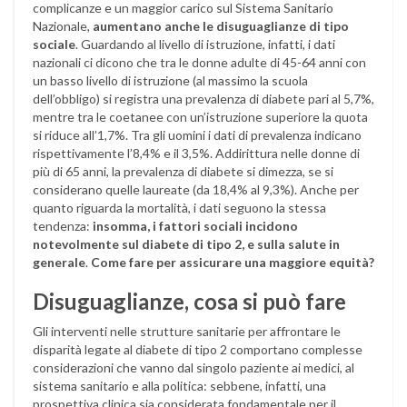
complicanze e un maggior carico sul Sistema Sanitario
Nazionale,
aumentano anche le disuguaglianze di tipo
sociale
. Guardando al livello di istruzione, infatti, i dati
nazionali ci dicono che tra le donne adulte di 45-64 anni con
un basso livello di istruzione (al massimo la scuola
dell’obbligo) si registra una prevalenza di diabete pari al 5,7%,
mentre tra le coetanee con un’istruzione superiore la quota
si riduce all’1,7%. Tra gli uomini i dati di prevalenza indicano
rispettivamente l’8,4% e il 3,5%. Addirittura nelle donne di
più di 65 anni, la prevalenza di diabete si dimezza, se si
considerano quelle laureate (da 18,4% al 9,3%). Anche per
quanto riguarda la mortalità, i dati seguono la stessa
tendenza:
insomma, i fattori sociali incidono
notevolmente sul diabete di tipo 2, e sulla salute in
generale
.
Come fare per assicurare una maggiore equità?
Disuguaglianze, cosa si può fare
Gli interventi nelle strutture sanitarie per affrontare le
disparità legate al diabete di tipo 2 comportano complesse
considerazioni che vanno dal singolo paziente ai medici, al
sistema sanitario e alla politica: sebbene, infatti, una
prospettiva clinica sia considerata fondamentale per il