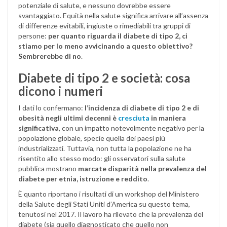
potenziale di salute, e nessuno dovrebbe essere
svantaggiato. Equità nella salute significa arrivare all’assenza
di differenze evitabili, ingiuste o rimediabili tra gruppi di
persone:
per quanto riguarda il diabete di tipo 2, ci
stiamo per lo meno avvicinando a questo obiettivo?
Sembrerebbe di no
.
Diabete di tipo 2 e società: cosa
dicono i numeri
I dati lo confermano:
l’incidenza di diabete di tipo 2 e di
obesità negli ultimi decenni è
cresciuta
in maniera
significativa
, con un impatto notevolmente negativo per la
popolazione globale, specie quella dei paesi più
industrializzati. Tuttavia, non tutta la popolazione ne ha
risentito allo stesso modo: gli osservatori sulla salute
pubblica mostrano
marcate disparità nella prevalenza del
diabete per etnia, istruzione e reddito
.
È quanto riportano i risultati di un workshop del Ministero
della Salute degli Stati Uniti d’America su questo tema,
tenutosi nel 2017. Il lavoro ha rilevato che la prevalenza del
diabete (sia quello diagnosticato che quello non