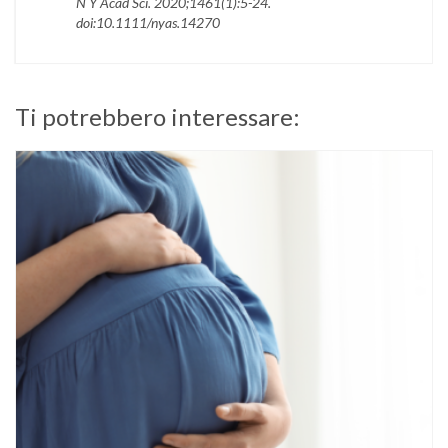
N Y Acad Sci
. 2020;1461(1):5-24.
doi:10.1111/nyas.14270
Ti potrebbero interessare: