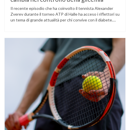
Il recente episodio che ha coinvolto il tennista Alexander
Zverev durante il torneo ATP di Halle ha acceso i riflettori su
un tema di grande attualità per chi convive con il diabete.
L’atleta, che ha il diabete di tipo 1, ha raccontato che
un’anomalia nella rilevazione del sensore di monitoraggio del
glucosio lo aveva portato …