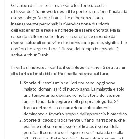
Gli autori della ricerca analizzano le storie raccolte
utilizzando il framework descritto per le narrazioni di malattia
dal sociologo Arthur Frank. “Le esperienze sono
intensamente personali; la rivendicazione di unicità
dell’esperienza è reale e richiede di essere onorata. Ma la
capacità delle persone di avere esperienze dipende da
risorse culturali condivise che forniscono parole, significati e
confini che segmentano il flusso del tempo in episodi…”,
scrive Arthur Frank.
In virtù di questo assunto, il sociologo descrive
3 prototipi
di storia di malattia diffusi nella nostra cultura
:
Storie di restituzione
: Ieri ero sano, oggi sono
malato, domani sarò di nuovo sano. La malattia è solo
una temporanea deviazione nella storia del sé, non
una rottura da integrare nella propria biografia. Si
tratta del modello di narrazione culturalmente
dominante e favorito proprio dall’approccio biomedico.
Storie di caos
: praticamente un’anti-narrazione, che
esprime nel suo non essere efficace, il senso della
perdita di controllo sull’esperienza di malattia e sulla
vita. Si tratta di storie difficili da ascoltare, come se il