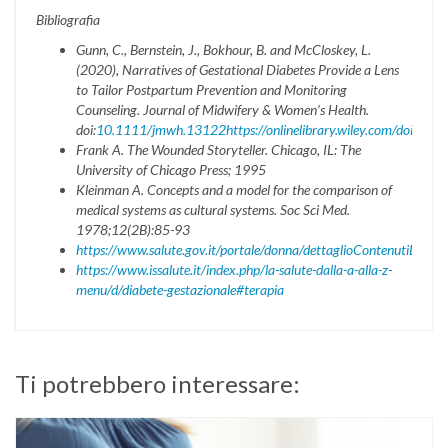
Bibliografia
Gunn, C., Bernstein, J., Bokhour, B. and McCloskey, L.
(2020), Narratives of Gestational Diabetes Provide a Lens
to Tailor Postpartum Prevention and Monitoring
Counseling. Journal of Midwifery & Women’s Health.
doi:
10.1111/jmwh.13122
https://onlinelibrary.wiley.com/doi/a
Frank A. The Wounded Storyteller. Chicago, IL: The
University of Chicago Press; 1995
Kleinman A. Concepts and a model for the comparison of
medical systems as cultural systems. Soc Sci Med.
1978;12(2B):85-93
https://www.salute.gov.it/portale/donna/dettaglioContenutiDonna.
https://www.issalute.it/index.php/la-salute-dalla-a-alla-z-
menu/d/diabete-gestazionale#terapia
Ti potrebbero interessare: