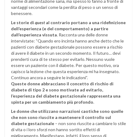
norme di alimentazione sana, ma spesso lo fanno a fronte di
vantaggi secondari come la perdita di peso o un senso di
benessere.
Le storie di
quest
al contrario portano a una ridefinizione
dell’esperienza (e del comportamento) a partire
dall’esperienza vissuta
. Racconta una delle donne
intervistate: “Quando ero incinta hanno anche detto che le
pazienti con diabete gestazionale possono essere a rischio
di avere il diabete in un secondo momento. Il futuro… devi
prenderti cura di te stesso per evitarlo. Nessuno vuole
essere un paziente con il diabete. Per questo motivo, ora
capisco la lezione che questa esperienza mi ha insegnato.
Continuo ancora a seguire le indicazioni”.
Queste donne abbracciano il concetto di rischio di
diabete di tipo 2 e sono motivate ad evitarlo,
l’esperienza del diabete gestazionale rappresenta una
spinta per un cambiamento più profondo
.
Le donne che utilizzano narrazioni caotiche sono quelle
che non sono riuscite a mantenere il controllo sul
diabete gestazionale
– non sono riuscite a cambiare lo stile
di vita o i loro sforzi non hanno sortito effetti di
miglioramento. Manifestano, infatti, il loro senso di