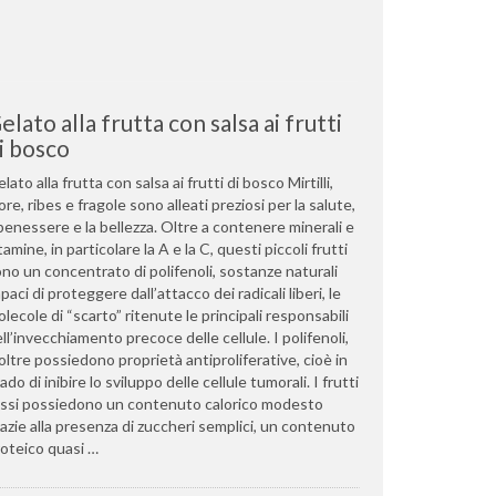
elato alla frutta con salsa ai frutti
i bosco
lato alla frutta con salsa ai frutti di bosco Mirtilli,
re, ribes e fragole sono alleati preziosi per la salute,
 benessere e la bellezza. Oltre a contenere minerali e
tamine, in particolare la A e la C, questi piccoli frutti
no un concentrato di polifenoli, sostanze naturali
paci di proteggere dall’attacco dei radicali liberi, le
lecole di “scarto” ritenute le principali responsabili
ll’invecchiamento precoce delle cellule. I polifenoli,
oltre possiedono proprietà antiproliferative, cioè in
ado di inibire lo sviluppo delle cellule tumorali. I frutti
ossi possiedono un contenuto calorico modesto
azie alla presenza di zuccheri semplici, un contenuto
oteico quasi …