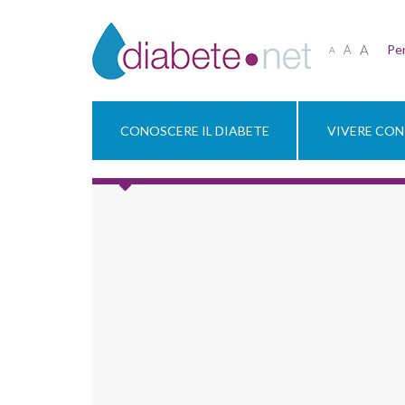
A
Per
A
A
CONOSCERE IL DIABETE
VIVERE CON 