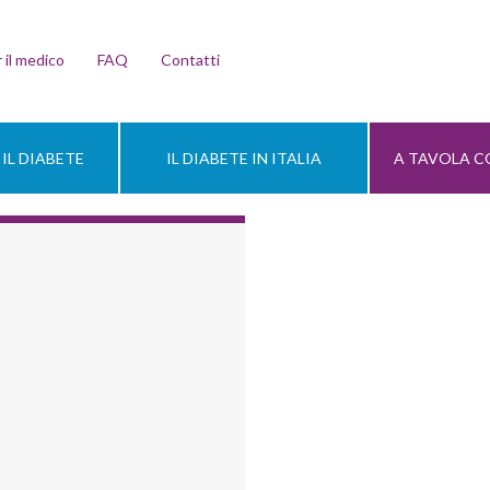
 il medico
FAQ
Contatti
IL DIABETE
IL DIABETE IN ITALIA
A TAVOLA CO