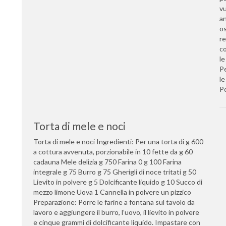
vu
an
os
re
co
le
Pe
le
Po
Torta di mele e noci
Torta di mele e noci Ingredienti: Per una torta di g 600
a cottura avvenuta, porzionabile in 10 fette da g 60
cadauna Mele delizia g 750 Farina 0 g 100 Farina
integrale g 75 Burro g 75 Gherigli di noce tritati g 50
Lievito in polvere g 5 Dolcificante liquido g 10 Succo di
mezzo limone Uova 1 Cannella in polvere un pizzico
Preparazione: Porre le farine a fontana sul tavolo da
lavoro e aggiungere il burro, l’uovo, il lievito in polvere
e cinque grammi di dolcificante liquido. Impastare con