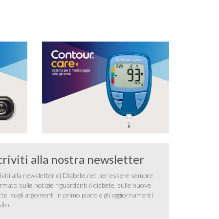
sostituito dall’acqua gasata. L’arancio contiene
vitamina C, con funzioni antiossidanti, partecipa a
formazione e …
criviti alla nostra newsletter
iviti alla newsletter di Diabete.net per essere sempre
rmato sulle notizie riguardanti il diabete, sulle nuove
tte, sugli argomenti in primo piano e gli aggiornamenti
sito.