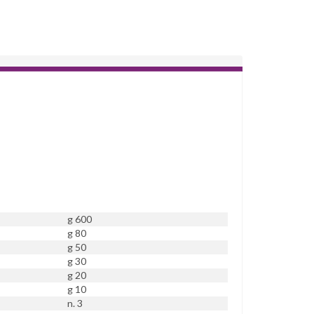
g 600
g 80
g 50
g 30
g 20
g 10
n. 3