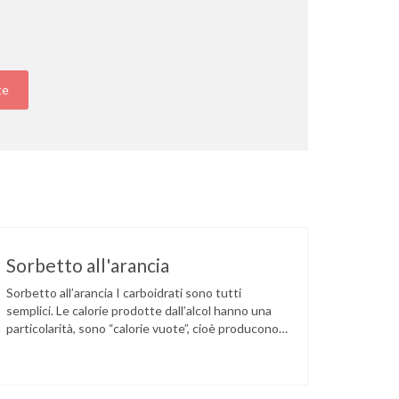
te
Sorbetto all'arancia
Sorbetto all’arancia I carboidrati sono tutti
semplici. Le calorie prodotte dall’alcol hanno una
particolarità, sono “calorie vuote”, cioè producono
solo energia (per questo dessert il 10% delle kcal
tot), ma non apportano alcun principio nutritivo
necessario per le funzioni vitali. Può essere