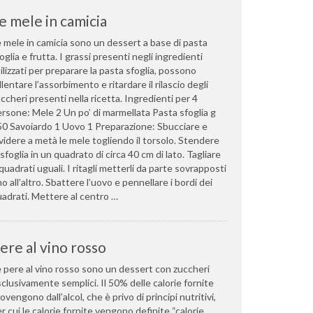
e mele in camicia
 mele in camicia sono un dessert a base di pasta
oglia e frutta. I grassi presenti negli ingredienti
ilizzati per preparare la pasta sfoglia, possono
llentare l’assorbimento e ritardare il rilascio degli
ccheri presenti nella ricetta. Ingredienti per 4
rsone: Mele 2 Un po’ di marmellata Pasta sfoglia g
0 Savoiardo 1 Uovo 1 Preparazione: Sbucciare e
videre a metà le mele togliendo il torsolo. Stendere
 sfoglia in un quadrato di circa 40 cm di lato. Tagliare
quadrati uguali. I ritagli metterli da parte sovrapposti
o all’altro. Sbattere l’uovo e pennellare i bordi dei
adrati. Mettere al centro …
ere al vino rosso
 pere al vino rosso sono un dessert con zuccheri
clusivamente semplici. Il 50% delle calorie fornite
ovengono dall’alcol, che è privo di principi nutritivi,
r cui le calorie fornite vengono definite “calorie