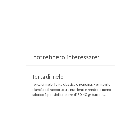
Ti potrebbero interessare:
Torta di mele
Torta di mele Torta classica e genuina. Per meglio
bilanciare il rapporto tra nutrienti e renderlo meno
calorico è possibile ridurre di 30-40 gr burro e
zucchero. La mela ha potere antiossidante poiché
contiene vitamine importanti come provitamina A,
vitamine B1, B2, B6, E e C, niacina e acido folico,