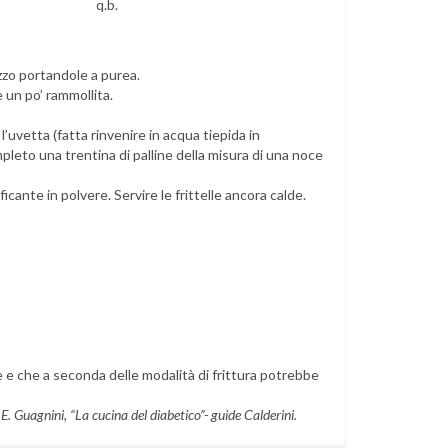
q.b.
ezzo portandole a purea.
 un po’ rammollita.
e l’uvetta (fatta rinvenire in acqua tiepida in
pleto una trentina di palline della misura di una noce
icante in polvere. Servire le frittelle ancora calde.
e che a seconda delle modalità di frittura potrebbe
. Guagnini, “La cucina del diabetico”- guide Calderini.