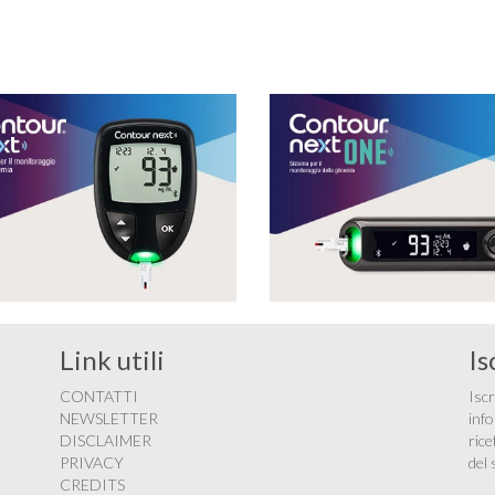
sostanze naturali capaci di proteggere dall’attacco
dei radicali liberi, …
Link utili
Is
CONTATTI
Iscr
NEWSLETTER
info
DISCLAIMER
rice
PRIVACY
del 
CREDITS