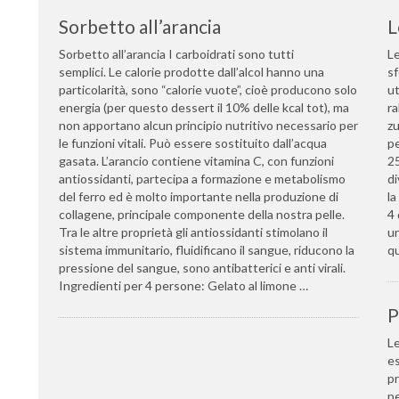
Sorbetto all’arancia
L
Sorbetto all’arancia I carboidrati sono tutti
Le
semplici. Le calorie prodotte dall’alcol hanno una
sf
particolarità, sono “calorie vuote”, cioè producono solo
ut
energia (per questo dessert il 10% delle kcal tot), ma
ra
non apportano alcun principio nutritivo necessario per
zu
le funzioni vitali. Può essere sostituito dall’acqua
pe
gasata. L’arancio contiene vitamina C, con funzioni
25
antiossidanti, partecipa a formazione e metabolismo
di
del ferro ed è molto importante nella produzione di
la
collagene, principale componente della nostra pelle.
4 
Tra le altre proprietà gli antiossidanti stimolano il
un
sistema immunitario, fluidificano il sangue, riducono la
qu
pressione del sangue, sono antibatterici e anti virali.
Ingredienti per 4 persone: Gelato al limone …
P
Le
es
pr
pe