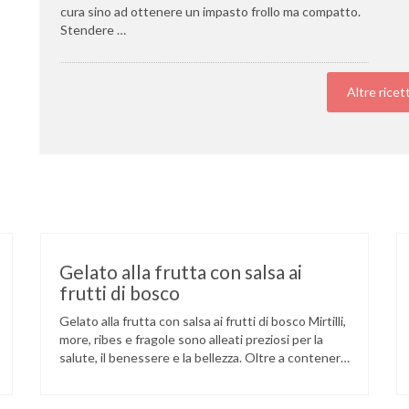
cura sino ad ottenere un impasto frollo ma compatto.
Stendere …
Altre ricet
Gelato alla frutta con salsa ai
frutti di bosco
Gelato alla frutta con salsa ai frutti di bosco Mirtilli,
more, ribes e fragole sono alleati preziosi per la
salute, il benessere e la bellezza. Oltre a contenere
minerali e vitamine, in particolare la A e la C, questi
piccoli frutti sono un concentrato di polifenoli,