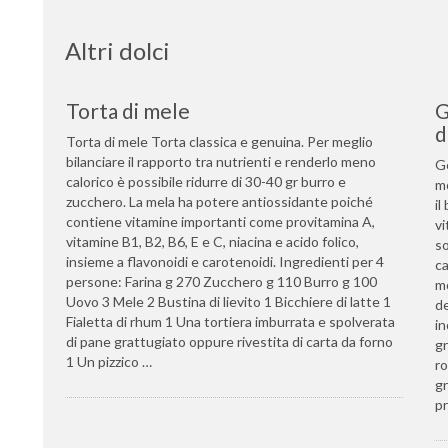
Altri dolci
Torta di mele
G
d
Torta di mele Torta classica e genuina. Per meglio
bilanciare il rapporto tra nutrienti e renderlo meno
Ge
calorico è possibile ridurre di 30-40 gr burro e
mo
zucchero. La mela ha potere antiossidante poiché
il
contiene vitamine importanti come provitamina A,
vi
vitamine B1, B2, B6, E e C, niacina e acido folico,
so
insieme a flavonoidi e carotenoidi. Ingredienti per 4
ca
persone: Farina g 270 Zucchero g 110 Burro g 100
mo
Uovo 3 Mele 2 Bustina di lievito 1 Bicchiere di latte 1
de
Fialetta di rhum 1 Una tortiera imburrata e spolverata
in
di pane grattugiato oppure rivestita di carta da forno
gr
1 Un pizzico …
r
gr
pr