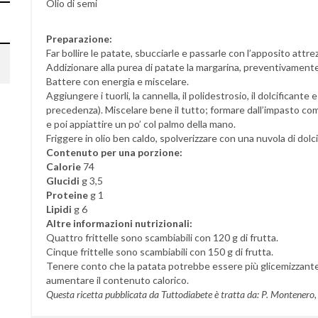
Olio di semi
Preparazione:
Far bollire le patate, sbucciarle e passarle con l’apposito attr
Addizionare alla purea di patate la margarina, preventivamente
Battere con energia e miscelare.
Aggiungere i tuorli, la cannella, il polidestrosio, il dolcificante 
precedenza). Miscelare bene il tutto; formare dall’impasto com
e poi appiattire un po’ col palmo della mano.
Friggere in olio ben caldo, spolverizzare con una nuvola di dolcif
Contenuto per una porzione:
Calorie
74
Glucidi
g 3,5
Proteine
g 1
Lipidi
g 6
Altre informazioni nutrizionali:
Quattro frittelle sono scambiabili con 120 g di frutta.
Cinque frittelle sono scambiabili con 150 g di frutta.
Tenere conto che la patata potrebbe essere più glicemizzante 
aumentare il contenuto calorico.
Questa ricetta pubblicata da Tuttodiabete è tratta da: P. Montenero, E