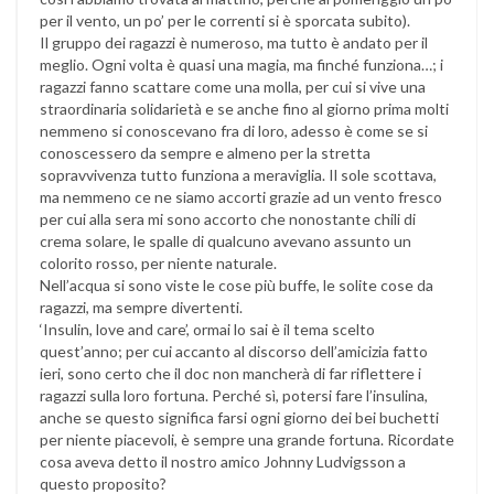
per il vento, un po’ per le correnti si è sporcata subito).
Il gruppo dei ragazzi è numeroso, ma tutto è andato per il
meglio. Ogni volta è quasi una magia, ma finché funziona…; i
ragazzi fanno scattare come una molla, per cui si vive una
straordinaria solidarietà e se anche fino al giorno prima molti
nemmeno si conoscevano fra di loro, adesso è come se si
conoscessero da sempre e almeno per la stretta
sopravvivenza tutto funziona a meraviglia. Il sole scottava,
ma nemmeno ce ne siamo accorti grazie ad un vento fresco
per cui alla sera mi sono accorto che nonostante chili di
crema solare, le spalle di qualcuno avevano assunto un
colorito rosso, per niente naturale.
Nell’acqua si sono viste le cose più buffe, le solite cose da
ragazzi, ma sempre divertenti.
‘Insulin, love and care’, ormai lo sai è il tema scelto
quest’anno; per cui accanto al discorso dell’amicizia fatto
ieri, sono certo che il doc non mancherà di far riflettere i
ragazzi sulla loro fortuna. Perché sì, potersi fare l’insulina,
anche se questo significa farsi ogni giorno dei bei buchetti
per niente piacevoli, è sempre una grande fortuna. Ricordate
cosa aveva detto il nostro amico Johnny Ludvigsson a
questo proposito?