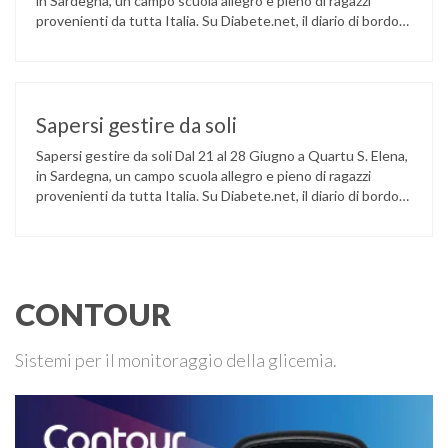
in Sardegna, un campo scuola allegro e pieno di ragazzi
provenienti da tutta Italia. Su Diabete.net, il diario di bordo
da parte di un ospite un po’ speciale: il Signor Diabete. Caro
Diario, ecco, finalmente ti posso dire che il campo è …
Sapersi gestire da soli
Sapersi gestire da soli Dal 21 al 28 Giugno a Quartu S. Elena,
in Sardegna, un campo scuola allegro e pieno di ragazzi
provenienti da tutta Italia. Su Diabete.net, il diario di bordo
da parte di un ospite un po’ speciale: il Signor Diabete. Caro
Diario, siamo già a lunedì. Mi sembra di essere arrivato …
CONTOUR
Sistemi per il monitoraggio della glicemia.