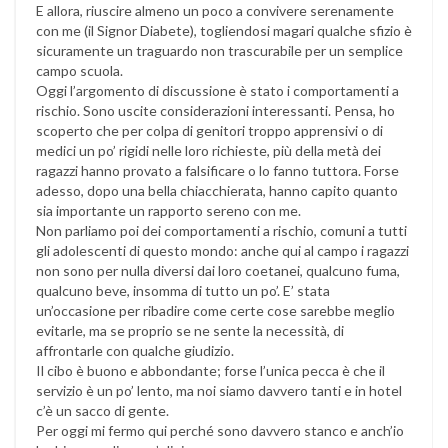
E allora, riuscire almeno un poco a convivere serenamente
con me (il Signor Diabete), togliendosi magari qualche sfizio è
sicuramente un traguardo non trascurabile per un semplice
campo scuola.
Oggi l’argomento di discussione è stato i comportamenti a
rischio. Sono uscite considerazioni interessanti. Pensa, ho
scoperto che per colpa di genitori troppo apprensivi o di
medici un po’ rigidi nelle loro richieste, più della metà dei
ragazzi hanno provato a falsificare o lo fanno tuttora. Forse
adesso, dopo una bella chiacchierata, hanno capito quanto
sia importante un rapporto sereno con me.
Non parliamo poi dei comportamenti a rischio, comuni a tutti
gli adolescenti di questo mondo: anche qui al campo i ragazzi
non sono per nulla diversi dai loro coetanei, qualcuno fuma,
qualcuno beve, insomma di tutto un po’. E’ stata
un’occasione per ribadire come certe cose sarebbe meglio
evitarle, ma se proprio se ne sente la necessità, di
affrontarle con qualche giudizio.
Il cibo è buono e abbondante; forse l’unica pecca è che il
servizio è un po’ lento, ma noi siamo davvero tanti e in hotel
c’è un sacco di gente.
Per oggi mi fermo qui perché sono davvero stanco e anch’io