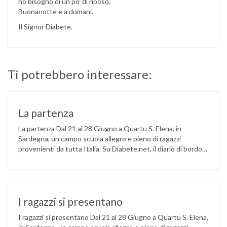
ho bisogno di un po’ di riposo.
Buonanotte e a domani.
Il Signor Diabete.
Ti potrebbero interessare:
La partenza
La partenza Dal 21 al 28 Giugno a Quartu S. Elena, in
Sardegna, un campo scuola allegro e pieno di ragazzi
provenienti da tutta Italia. Su Diabete.net, il diario di bordo
da parte di un ospite un po’ speciale: il Signor Diabete. Caro
Diario, noi siamo in partenza, qui fa un caldo micidiale e
l’attesa …
I ragazzi si presentano
I ragazzi si presentano Dal 21 al 28 Giugno a Quartu S. Elena,