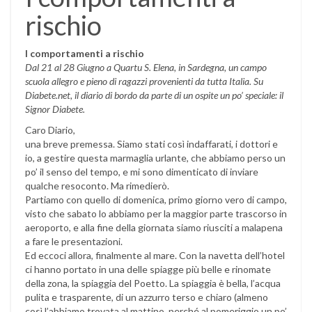
rischio
I comportamenti a rischio
Dal 21 al 28 Giugno a Quartu S. Elena, in Sardegna, un campo
scuola allegro e pieno di ragazzi provenienti da tutta Italia. Su
Diabete.net, il diario di bordo da parte di un ospite un po’ speciale: il
Signor Diabete.
Caro Diario,
una breve premessa. Siamo stati così indaffarati, i dottori e
io, a gestire questa marmaglia urlante, che abbiamo perso un
po’ il senso del tempo, e mi sono dimenticato di inviare
qualche resoconto. Ma rimedierò.
Partiamo con quello di domenica, primo giorno vero di campo,
visto che sabato lo abbiamo per la maggior parte trascorso in
aeroporto, e alla fine della giornata siamo riusciti a malapena
a fare le presentazioni.
Ed eccoci allora, finalmente al mare. Con la navetta dell’hotel
ci hanno portato in una delle spiagge più belle e rinomate
della zona, la spiaggia del Poetto. La spiaggia è bella, l’acqua
pulita e trasparente, di un azzurro terso e chiaro (almeno
così l’abbiamo trovata al mattino, perché al pomeriggio un po’