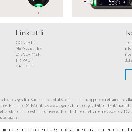
Link utili
Is
CONTATTI
Iscr
NEWSLETTER
info
DISCLAIMER
rice
PRIVACY
del 
CREDITS
ato, lo segnali al Suo medico od al Suo farmacista, oppure direttamente alla
ana del Farmaco (AIFA):
http://www.agenziafarmaco.gov.it/it/content/modalità
à del prodotto, La preghiamo, invece, di contattare direttamente Ascensia Dia
’attenzione.
namento e l'utilizzo del sito. Ogni operazione di trasferimento e tratt