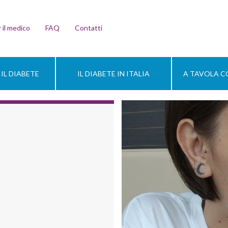
 il medico
FAQ
Contatti
IL DIABETE
IL DIABETE IN ITALIA
A TAVOLA CO