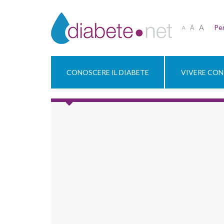
A
Per
A
A
CONOSCERE IL DIABETE
VIVERE CON 