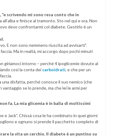
e, “e scrivendo mi sono resa conto che in
ia all’alba e finisce al tramonto. Sto nel qui e ora. Non
nuovo devo confrontarmi col diabete. Gestirlo è un
il.
evo. E non sono nemmeno riuscita ad avvisarti”.
faccia. Ma in realtà, mi accorgo dopo pochi minuti
non giriamoci intorno – perché 4 ipoglicemie dovute al
ando così la conta dei
carboidrati
, e che per un
faccia.
a una disfatta, perché conosce il suo nemico (che
 vantaggio se lo prende, ma che lei le armi per
non fa. La mia glicemia è in balia di moltissimi
 e Jack”. Chissà cosa le ha combinato in quei giorni
i vogliono e ognuno si prende il pacchetto completo di
are la vita un cerchio. Il diabete è un puntino su