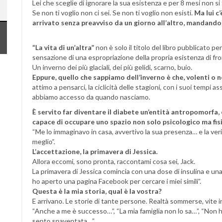
Lei che sceglie di ignorare la sua esistenza e per 8 mesi non si f
Se non ti voglio non ci sei. Se non ti voglio non esisti.
Ma lui c’
arrivato senza preavviso da un giorno all’altro, mandando 
“La vita di un’altra”
non è solo il titolo del libro pubblicato pe
sensazione di una espropriazione della propria esistenza di fro
Un inverno dei più glaciali, dei più gelidi, scarno, buio.
Eppure, quello che sappiamo dell’inverno è che, volenti o n
attimo a pensarci, la ciclicità delle stagioni, con i suoi tempi ass
abbiamo accesso da quando nasciamo.
È servito far diventare il diabete un’entità antropomorfa
capace di occupare uno spazio non solo psicologico ma fis
“Me lo immaginavo in casa, avvertivo la sua presenza… e la veri
meglio”.
L’accettazione, la primavera di Jessica.
Allora eccomi, sono pronta, raccontami cosa sei, Jack.
La primavera di Jessica comincia con una dose di insulina e una
ho aperto una pagina Facebook per cercare i miei simili”.
Questa è la mia storia, qual è la vostra?
E arrivano. Le storie di tante persone. Realtà sommerse, vite 
“Anche a me è successo…”, “La mia famiglia non lo sa…”, “Non ho 
sento spaventata…”