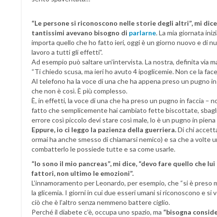
“Le persone si riconoscono nelle storie degli altri”, mi dic
tantissimi avevano bisogno di
parlarne
. La mia giornata iniz
importa quello che ho fatto ieri, oggi è un giorno nuovo e di 
lavoro a tutti gli effetti”.
Ad esempio può saltare un’intervista. La nostra, definita via ma
“Ti chiedo scusa, ma ieri ho avuto 4 ipoglicemie. Non ce la fac
Al telefono ha la voce di una che ha appena preso un pugno in 
che non è così. È più complesso.
È, in effetti, la voce di una che ha preso un pugno in faccia – 
fatto che semplicemente hai cambiato fette biscottate, sbagli
errore così piccolo devi stare così male, lo è un pugno in piena 
Eppure, io ci leggo la pazienza della guerriera.
Di chi accett
ormai ha anche smesso di chiamarsi nemico) e sa che a volte un
combatterlo le possiede tutte e sa come usarle.
“Io sono il mio pancreas”, mi dice, “devo fare quello che lui 
fattori, non ultimo le emozioni”.
L’innamoramento per Leonardo, per esempio, che “si è preso me
la glicemia. I giorni in cui due esseri umani si riconoscono e s
ciò che è l’altro senza nemmeno battere ciglio.
Perché il diabete c’è, occupa uno spazio, ma
“bisogna consider