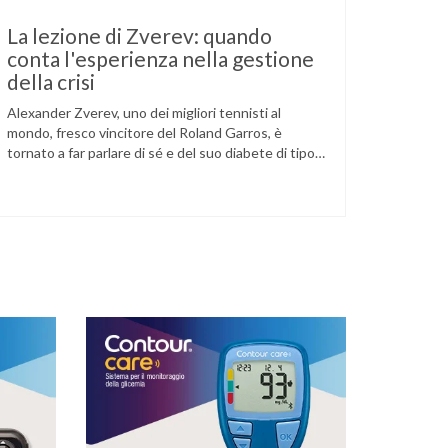
La lezione di Zverev: quando
conta l'esperienza nella gestione
della crisi
Alexander Zverev, uno dei migliori tennisti al
mondo, fresco vincitore del Roland Garros, è
tornato a far parlare di sé e del suo diabete di tipo
1 dopo la semifinale del torneo di Halle, persa
contro Taylor Fritz. Il tennista tedesco ha
raccontato che un malfunzionamento del sensore
per il monitoraggio continuo del glucosio (CGM) …