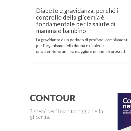
Diabete e gravidanza: perché il
controllo della glicemia è
fondamentale per la salute di
mamma e bambino
La gravidanza è un periodo di profondi cambiamenti
per l’organismo della donna e richiede
un’attenzione ancora maggiore quando è presente
il diabete. Che la condizione fosse già nota prima
del concepimento, come nel caso del diabete di
tipo 1 o di tipo 2, oppure compaia per la prima volta
durante la gestazione (diabete gestazionale),
mantenere …
CONTOUR
Sistemi per il monitoraggio della
glicemia.