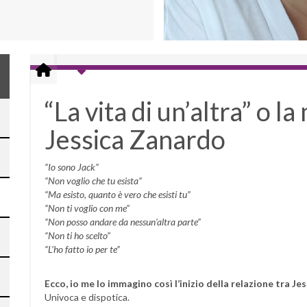
“La vita di un’altra” o la
Jessica Zanardo
“Io sono Jack”
“Non voglio che tu esista”
“Ma esisto, quanto è vero che esisti tu”
“Non ti voglio con me”
“Non posso andare da nessun’altra parte”
“Non ti ho scelto”
“L’ho fatto io per te”
Ecco, io me lo immagino così l’inizio della relazione tra Jes
Univoca e dispotica.