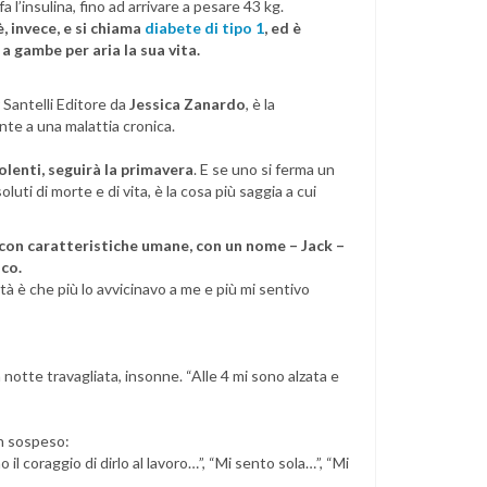
a l’insulina, fino ad arrivare a pesare 43 kg.
è, invece, e si chiama
diabete di tipo 1
, ed è
a gambe per aria la sua vita.
r Santelli Editore da
Jessica Zanardo
, è la
nte a una malattia cronica.
olenti, seguirà la primavera
. E se uno si ferma un
oluti di morte e di vita, è la cosa più saggia a cui
, con caratteristiche umane, con un nome – Jack –
ico.
tà è che più lo avvicinavo a me e più mi sentivo
 notte travagliata, insonne. “Alle 4 mi sono alzata e
in sospeso:
il coraggio di dirlo al lavoro…”, “Mi sento sola…”, “Mi